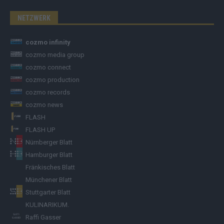
NETZWERK
cozmo infinity
cozmo media group
cozmo connect
cozmo production
cozmo records
cozmo news
FLASH
FLASH UP
Nürnberger Blatt
Hamburger Blatt
Fränkisches Blatt
Münchener Blatt
Stuttgarter Blatt
KULINARIKUM.
Raffi Gasser