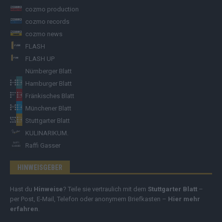
cozmo production
cozmo records
cozmo news
FLASH
FLASH UP
Nürnberger Blatt
Hamburger Blatt
Fränkisches Blatt
Münchener Blatt
Stuttgarter Blatt
KULINARIKUM.
Raffi Gasser
HINWEISGEBER
Hast du
Hinweise
? Teile sie vertraulich mit dem
Stuttgarter Blatt
–
per Post, E-Mail, Telefon oder anonymem Briefkasten –
Hier mehr
erfahren
.