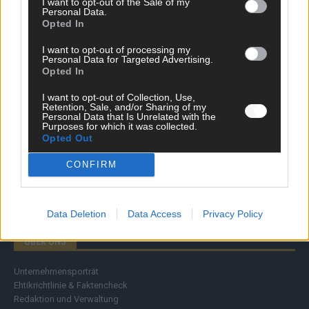
I want to opt-out of the Sale of my
Personal Data.
Wirtschaft
Opted In
Ratgeber
Wissen
I want to opt-out of processing my
Extra
Personal Data for Targeted Advertising.
Kommentar
Opted In
Streams & Storys
Eurovision
I want to opt-out of Collection, Use,
Retention, Sale, and/or Sharing of my
Personal Data that Is Unrelated with the
FLASH – DAS VIDEOPORTAL
Purposes for which it was collected.
Opted Out
CONFIRM
Data Deletion
Data Access
Privacy Policy
ÜBER UNS
Unternehmensporträt
Ehtikrichtlinie & Faktencheck
Redaktion und Verwaltung