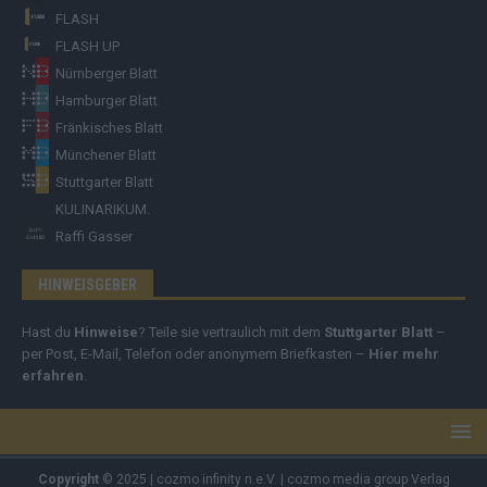
FLASH
FLASH UP
Nürnberger Blatt
Hamburger Blatt
Fränkisches Blatt
Münchener Blatt
Stuttgarter Blatt
KULINARIKUM.
Raffi Gasser
HINWEISGEBER
Hast du
Hinweise
? Teile sie vertraulich mit dem
Stuttgarter Blatt
–
per Post, E-Mail, Telefon oder anonymem Briefkasten –
Hier mehr
erfahren
.
Copyright
© 2025 | cozmo infinity n.e.V. | cozmo media group Verlag