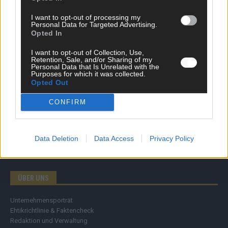
Wirtschaft
I want to opt-out of processing my
Ratgeber
Personal Data for Targeted Advertising.
Wissen
Opted In
Extra
Kommentar
I want to opt-out of Collection, Use,
Retention, Sale, and/or Sharing of my
Streams & Storys
Personal Data that Is Unrelated with the
Eurovision
Purposes for which it was collected.
Opted Out
FLASH – DAS VIDEOPORTAL
CONFIRM
Data Deletion
Data Access
Privacy Policy
ÜBER UNS
Unternehmensporträt
Ehtikrichtlinie & Faktencheck
Redaktion und Verwaltung