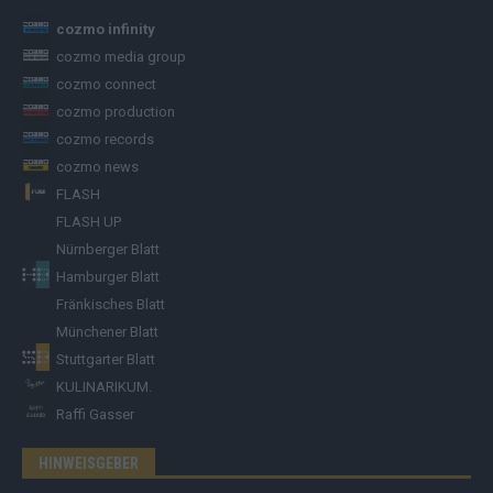
cozmo infinity
cozmo media group
cozmo connect
cozmo production
cozmo records
cozmo news
FLASH
FLASH UP
Nürnberger Blatt
Hamburger Blatt
Fränkisches Blatt
Münchener Blatt
Stuttgarter Blatt
KULINARIKUM.
Raffi Gasser
HINWEISGEBER