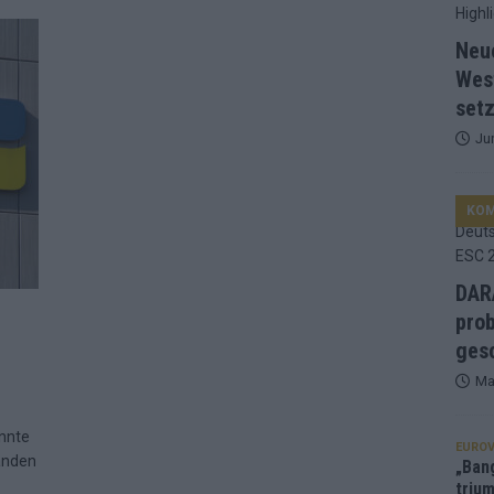
d Favorit, Australien überrascht – alle Acts und unsere Prognose
Neu
Wes
setz
ng, Jurys – die Geschichte der ESC-Wertung als Spiegel des
Ju
ualifikanten, vier Big-Four-Länder, ein Gastgeber – alle Acts im
KO
nknown“, Walzer zu kurz, Moderation zu provinziell – das Fazit zum
DARA
prob
le 2: Dänemark vorne, Aserbaidschan chancenlos – Zypern
gesc
Ma
 Café, neue Westernstadt: Der Europa-Park 2026 setzt auf viele
önnte
EUROV
landen
„Ban
trium
srael problematisch, Deutschland strukturell gescheitert – das