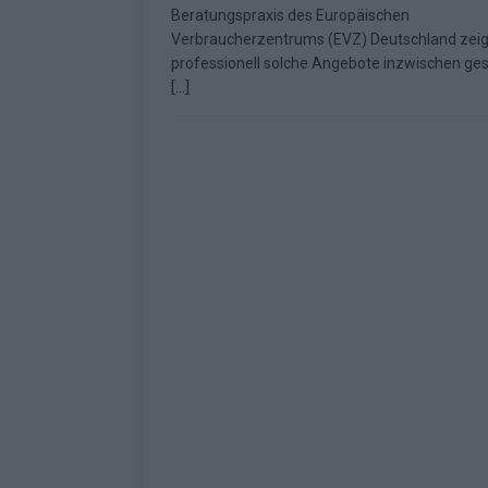
Beratungspraxis des Europäischen
Fazit zum ESC 2026
KOMMENTAR
Verbraucherzentrums (EVZ) Deutschland zeig
professionell solche Angebote inzwischen ges
[…]