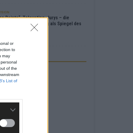
ISION
e Points“, Televoting, Jurys – die
hichte der ESC-Wertung als Spiegel des
bewerbs
i 2026
sonal or
ection to
ou may
ZEIGE
 personal
out of the
 downstream
B’s List of