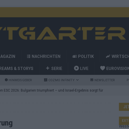
MAGAZIN
NACHRICHTEN
POLITIK
WIRTSC
REAMS & STORYS
SERIE
LIVE
EUROVISIO
HINWEISGEBER
COZMO INFINITY
NEWSLETTER
P
 ESC 2026: Bulgarien triumphiert – und Israel-Ergebnis sorgt für
JE
g
nd die Showacts im ESC-Finale 2026 in Wien
EUROVISION
utschland auf Platz 2: ESC-Finale-Startreihenfolge hat
rung
EXT