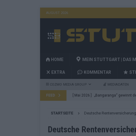
AUGUST 2026
HOME
MEIN STUTTGART | DAS 
EXTRA
KOMMENTAR
ST
COZMO MEDIA GROUP
MEDIADATEN
FEED
[ Mai 2026 ]
„Bangaranga“ gewinnt den
Fragen
EUROVISION
STARTSEITE
Deutsche Rentenversicherun
[ Mai 2026 ]
Von JJ bis Lordi: Das si
[ Mai 2026 ]
Finnland auf Platz 17, De
Deutsche Rentenversiche