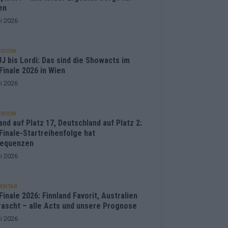
en
i 2026
ISION
J bis Lordi: Das sind die Showacts im
Finale 2026 in Wien
i 2026
ISION
and auf Platz 17, Deutschland auf Platz 2:
Finale-Startreihenfolge hat
equenzen
i 2026
ENTAR
inale 2026: Finnland Favorit, Australien
rascht – alle Acts und unsere Prognose
i 2026