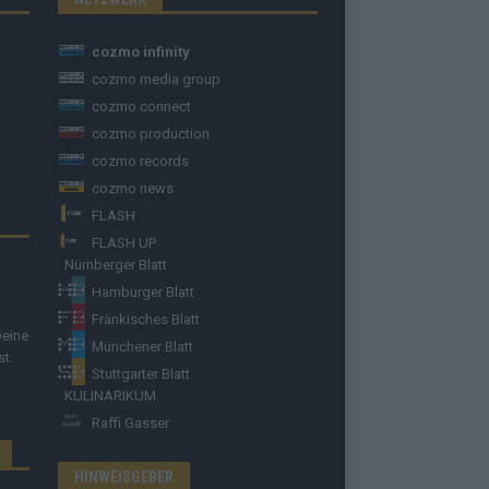
cozmo infinity
cozmo media group
cozmo connect
cozmo production
cozmo records
cozmo news
FLASH
FLASH UP
Nürnberger Blatt
Hamburger Blatt
Fränkisches Blatt
Deine
Münchener Blatt
st.
Stuttgarter Blatt
KULINARIKUM.
Raffi Gasser
HINWEISGEBER