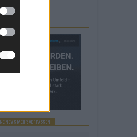
RBE BEI UNS!
INE NEWS MEHR VERPASSEN