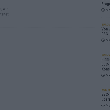
Frag
t, wie
Ma
taltet
EUROV
Von J
ESC-
Ma
EUROV
Finnl
ESC-
Kons
Ma
KOMM
ESC-F
über
Ma