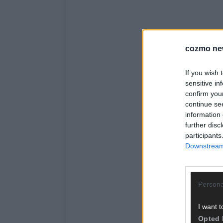
cozmo ne
If you wish 
sensitive in
confirm you
continue se
information 
further disc
participants
Downstream 
Persona
I want t
Opted 