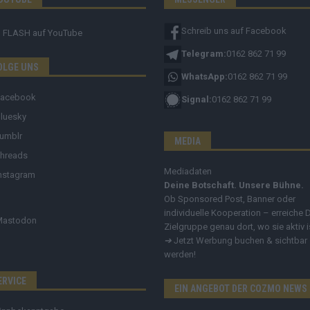
Schreib uns auf Facebook
FLASH
auf YouTube
Telegram:
0162 862 71 99
OLGE UNS
WhatsApp:
0162 862 71 99
Facebook
Signal:
0162 862 71 99
luesky
umblr
MEDIA
hreads
Mediadaten
nstagram
Deine Botschaft. Unsere Bühne.
Ob Sponsored Post, Banner oder
individuelle Kooperation – erreiche 
Mastodon
Zielgruppe genau dort, wo sie aktiv i
➔
Jetzt Werbung buchen & sichtbar
werden!
ERVICE
EIN ANGEBOT DER COZMO NEWS