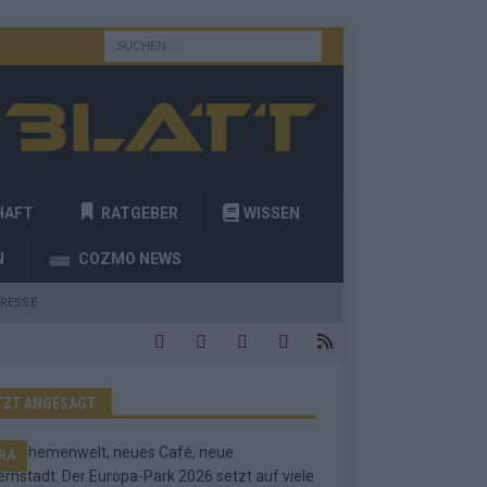
HAFT
RATGEBER
WISSEN
N
COZMO NEWS
RESSE
TZT ANGESAGT
RA