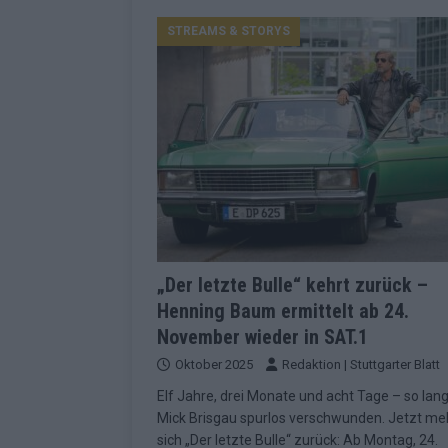
Konsequenzen
EUROVISION
STREAMS & STORYS
[ Mai 2026 ]
ESC-Finale 2026: Finnlan
KOMMENTAR
[ Mai 2026 ]
„Douze Points“, Televoti
Wettbewerbs
EUROVISION
[ Mai 2026 ]
ESC-Finale komplett: 20 Q
Überblick
EUROVISION
[ Mai 2026 ]
ESC 2026: JJ performt „U
zweiten Halbfinale
KOMMENTAR
„Der letzte Bulle“ kehrt zurück –
Henning Baum ermittelt ab 24.
[ Mai 2026 ]
Quoten vor ESC-Halbfina
November wieder in SAT.1
überrascht negativ
EXTRA
Oktober 2025
Redaktion | Stuttgarter Blatt
[ Juni 2026 ]
Neue Themenwelt, neues
Elf Jahre, drei Monate und acht Tage – so lan
Highlights
EXTRA
Mick Brisgau spurlos verschwunden. Jetzt me
sich „Der letzte Bulle“ zurück: Ab Montag, 24.
[ Mai 2026 ]
DARA gewinnt verdient, I