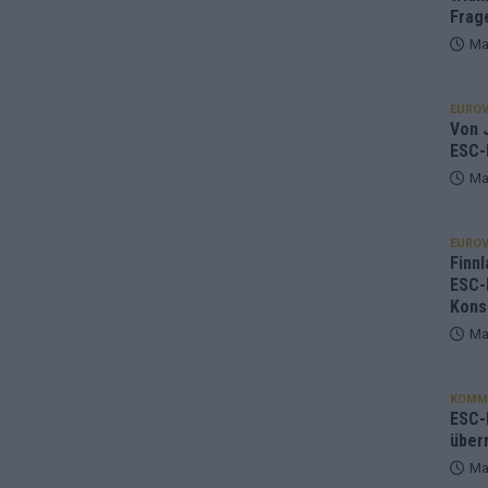
Frag
Ma
EUROV
Von J
ESC-
Ma
EUROV
Finnl
ESC-
Kons
Ma
KOMM
ESC-F
über
Ma