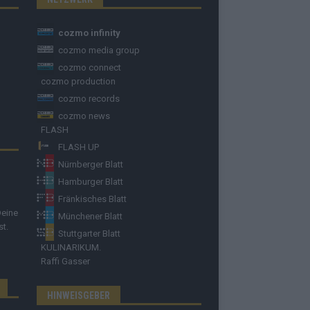
cozmo infinity
cozmo media group
cozmo connect
cozmo production
cozmo records
cozmo news
FLASH
FLASH UP
Nürnberger Blatt
Hamburger Blatt
Fränkisches Blatt
Deine
Münchener Blatt
st.
Stuttgarter Blatt
KULINARIKUM.
Raffi Gasser
HINWEISGEBER