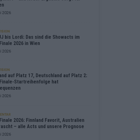
en
i 2026
ISION
J bis Lordi: Das sind die Showacts im
Finale 2026 in Wien
i 2026
ISION
and auf Platz 17, Deutschland auf Platz 2:
Finale-Startreihenfolge hat
equenzen
i 2026
ENTAR
inale 2026: Finnland Favorit, Australien
rascht – alle Acts und unsere Prognose
i 2026