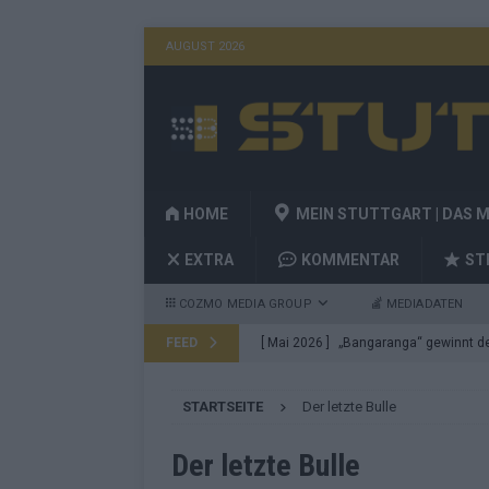
AUGUST 2026
HOME
MEIN STUTTGART | DAS 
EXTRA
KOMMENTAR
ST
COZMO MEDIA GROUP
MEDIADATEN
FEED
[ Mai 2026 ]
„Bangaranga“ gewinnt den
Fragen
EUROVISION
STARTSEITE
Der letzte Bulle
[ Mai 2026 ]
Von JJ bis Lordi: Das si
[ Mai 2026 ]
Finnland auf Platz 17, De
Der letzte Bulle