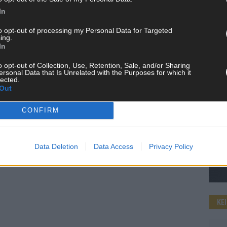
In
to opt-out of processing my Personal Data for Targeted
ing.
WE
In
o opt-out of Collection, Use, Retention, Sale, and/or Sharing
ersonal Data that Is Unrelated with the Purposes for which it
lected.
Out
CONFIRM
Data Deletion
Data Access
Privacy Policy
KE