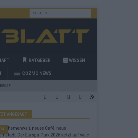
HAFT
RATGEBER
WISSEN
N
COZMO NEWS
RESSE
TZT ANGESAGT
RA