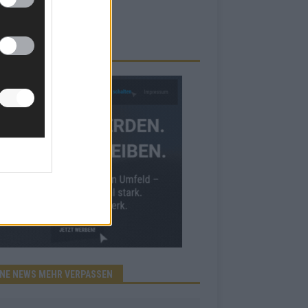
RBE BEI UNS!
INE NEWS MEHR VERPASSEN