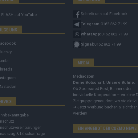
Schreib uns auf Facebook
FLASH
auf YouTube
Telegram:
0162 862 71 99
OLGE UNS
WhatsApp:
0162 862 71 99
Facebook
Signal:
0162 862 71 99
luesky
umblr
MEDIA
hreads
Mediadaten
nstagram
Deine Botschaft. Unsere Bühne.
Mastodon
Ob Sponsored Post, Banner oder
individuelle Kooperation – erreiche 
Zielgruppe genau dort, wo sie aktiv i
ERVICE
➔
Jetzt Werbung buchen & sichtbar
werden!
innbekanntgabe
nschutz
nschutzvereinbarungen
EIN ANGEBOT DER COZMO NEWS
nauszug & Löschanfrage