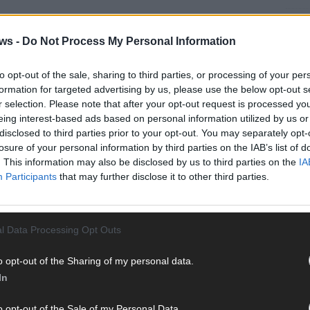
EUROV
„Douz
ws -
Do Not Process My Personal Information
Gesc
Wett
to opt-out of the sale, sharing to third parties, or processing of your per
Ma
formation for targeted advertising by us, please use the below opt-out s
r selection. Please note that after your opt-out request is processed y
eing interest-based ads based on personal information utilized by us or
disclosed to third parties prior to your opt-out. You may separately opt-
AN
losure of your personal information by third parties on the IAB’s list of
. This information may also be disclosed by us to third parties on the
IA
Participants
that may further disclose it to other third parties.
l Data Processing Opt Outs
o opt-out of the Sharing of my personal data.
In
o opt-out of the Sale of my Personal Data.