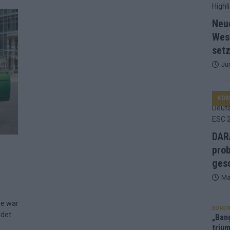
d Favorit, Australien überrascht – alle Acts und unsere Prognose
Neu
Wes
setz
ng, Jurys – die Geschichte der ESC-Wertung als Spiegel des
Ju
ualifikanten, vier Big-Four-Länder, ein Gastgeber – alle Acts im
KO
nknown“, Walzer zu kurz, Moderation zu provinziell – das Fazit zum
DARA
prob
le 2: Dänemark vorne, Aserbaidschan chancenlos – Zypern
gesc
Ma
 Café, neue Westernstadt: Der Europa-Park 2026 setzt auf viele
ge war
EUROV
ldet
„Ban
trium
srael problematisch, Deutschland strukturell gescheitert – das