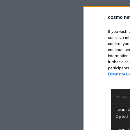
cozmo ne
If you wish 
sensitive in
confirm you
continue se
information 
further disc
participants
Downstream 
Persona
I want t
Opted 
I want t