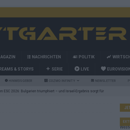
MAGAZIN
NACHRICHTEN
POLITIK
WIRTSC
REAMS & STORYS
SERIE
LIVE
EUROVISIO
HINWEISGEBER
COZMO INFINITY
NEWSLETTER
P
 ESC 2026: Bulgarien triumphiert – und Israel-Ergebnis sorgt für
JE
nd die Showacts im ESC-Finale 2026 in Wien
EUROVISION
utschland auf Platz 2: ESC-Finale-Startreihenfolge hat
EXT