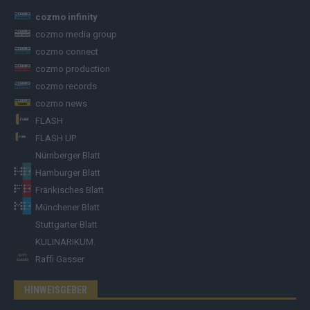
cozmo infinity
cozmo media group
cozmo connect
cozmo production
cozmo records
cozmo news
FLASH
FLASH UP
Nürnberger Blatt
Hamburger Blatt
Fränkisches Blatt
Münchener Blatt
Stuttgarter Blatt
KULINARIKUM.
Raffi Gasser
HINWEISGEBER