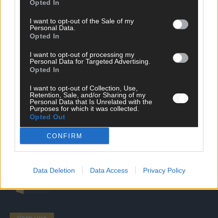
Opted In
SCHNELL ZUM RESSORT
I want to opt-out of the Sale of my
Personal Data.
Opted In
Nachrichten
Politik
I want to opt-out of processing my
Wirtschaft
Personal Data for Targeted Advertising.
Ratgeber
Opted In
Wissen
Extra
I want to opt-out of Collection, Use,
Retention, Sale, and/or Sharing of my
Kommentar
Personal Data that Is Unrelated with the
Streams & Storys
Purposes for which it was collected.
Eurovision
Opted Out
CONFIRM
FLASH – DAS VIDEOPORTAL
Data Deletion
Data Access
Privacy Policy