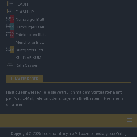
FLASH
FLASH UP
Nürnberger Blatt
Hamburger Blatt
Fränkisches Blatt
Münchener Blatt
Stuttgarter Blatt
KULINARIKUM.
Raffi Gasser
HINWEISGEBER
Hast du
Hinweise
? Teile sie vertraulich mit dem
Stuttgarter Blatt
–
per Post, E-Mail, Telefon oder anonymem Briefkasten –
Hier mehr
erfahren
.
Copyright
© 2025 | cozmo infinity n.e.V. | cozmo media group Verlag