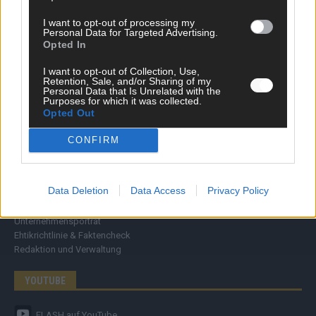
Wirtschaft
I want to opt-out of processing my
Ratgeber
Personal Data for Targeted Advertising.
Wissen
Opted In
Extra
Kommentar
I want to opt-out of Collection, Use,
Retention, Sale, and/or Sharing of my
Streams & Storys
Personal Data that Is Unrelated with the
Eurovision
Purposes for which it was collected.
Opted Out
FLASH – DAS VIDEOPORTAL
CONFIRM
Data Deletion
Data Access
Privacy Policy
ÜBER UNS
Unternehmensporträt
Ehtikrichtlinie & Faktencheck
Redaktion und Verwaltung
YOUTUBE
FLASH
auf YouTube