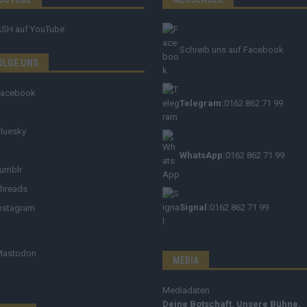
ASH
auf YouTube
Schreib uns auf Facebook
OLGE UNS
Facebook
Telegram:
0162 862 71 99
luesky
WhatsApp:
0162 862 71 99
umblr
hreads
Signal:
0162 862 71 99
nstagram
Mastodon
MEDIA
Mediadaten
Deine Botschaft. Unsere Bühne.