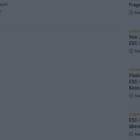
läum
Frag
n
Ma
EUROV
Von J
ESC-
Ma
EUROV
Finnl
ESC-
Kons
Ma
KOMM
ESC-F
über
Ma