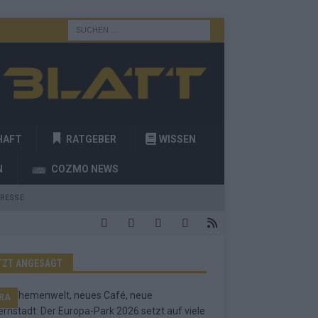
HAFT
RATGEBER
WISSEN
N
COZMO NEWS
RESSE
TZT ANGESAGT
RA