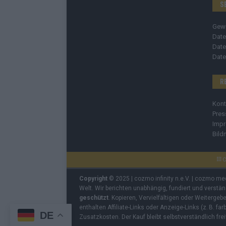
S
Gew
Date
Date
Date
R
Kont
Pres
Imp
Bild
C
Copyright
© 2025 | cozmo infinity n.e.V. | cozmo me
Welt. Wir berichten unabhängig, fundiert und verstä
geschützt
. Kopieren, Vervielfältigen oder Weiterge
enthalten Affiliate-Links oder Anzeige-Links (z. B. fa
DE
Zusatzkosten. Der Kauf bleibt selbstverständlich frei