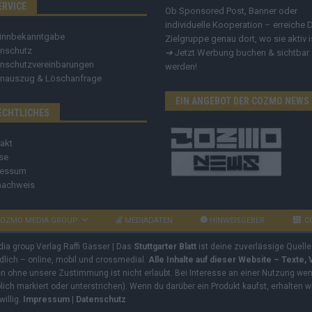
ERVICE
Ob Sponsored Post, Banner oder
individuelle Kooperation – erreiche 
innbekanntgabe
Zielgruppe genau dort, wo sie aktiv i
nschutz
➔
Jetzt Werbung buchen & sichtbar
nschutzvereinbarungen
werden!
nauszug & Löschanfrage
EIN ANGEBOT DER COZMO NEWS
ECHTLICHES
akt
se
ressum
nachweis
OZMO MEDIA GROUP
MEDIADATEN
HINWEISGEBER
C
dia group Verlag Raffi Gasser | Das
Stuttgarter Blatt
ist deine zuverlässige Quelle
ndlich – online, mobil und crossmedial.
Alle Inhalte auf dieser Website – Texte,
ben ohne unsere Zustimmung ist nicht erlaubt. Bei Interesse an einer Nutzung wend
rblich markiert oder unterstrichen). Wenn du darüber ein Produkt kaufst, erhalten w
willig.
Impressum
|
Datenschutz