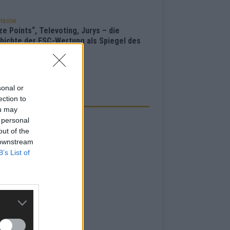
ISION
e Points“, Televoting, Jurys – die
hichte der ESC-Wertung als Spiegel des
bewerbs
i 2026
sonal or
ection to
ZEIGE
ou may
 personal
out of the
 downstream
B’s List of