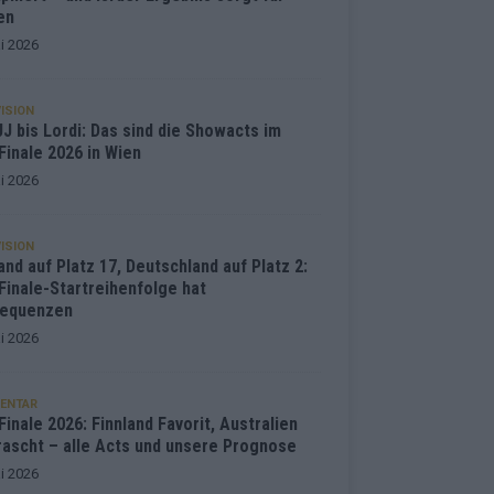
en
i 2026
ISION
J bis Lordi: Das sind die Showacts im
Finale 2026 in Wien
i 2026
ISION
and auf Platz 17, Deutschland auf Platz 2:
Finale-Startreihenfolge hat
equenzen
i 2026
ENTAR
inale 2026: Finnland Favorit, Australien
rascht – alle Acts und unsere Prognose
i 2026