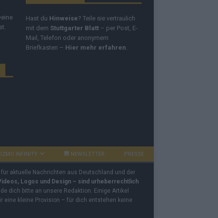
Deine
Hast du
Hinweise
? Teile sie vertraulich
st.
mit dem
Stuttgarter Blatt
– per Post, E-
Mail, Telefon oder anonymem
Briefkasten –
Hier mehr erfahren
.
OZMO INFINITY
NEWSLETTER
PRESSE
 für aktuelle Nachrichten aus Deutschland und der
 Videos, Logos und Design – sind urheberrechtlich
e dich bitte an unsere Redaktion. Einige Artikel
ir eine kleine Provision – für dich entstehen keine