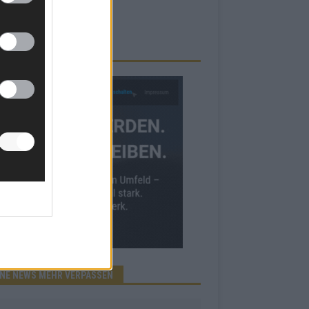
RBE BEI UNS!
INE NEWS MEHR VERPASSEN