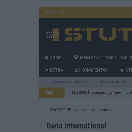
AUGUST 2026
HOME
MEIN STUTTGART | DAS 
EXTRA
KOMMENTAR
ST
COZMO MEDIA GROUP
MEDIADATEN
FEED
[ Mai 2026 ]
„Bangaranga“ gewinnt den
Fragen
EUROVISION
STARTSEITE
Dana International
[ Mai 2026 ]
Von JJ bis Lordi: Das si
[ Mai 2026 ]
Finnland auf Platz 17, De
Dana International