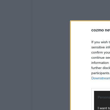
cozmo ne
If you wish 
sensitive in
confirm you
continue se
information 
further disc
participants
Downstream 
Persona
I want t