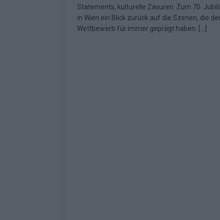
Statements, kulturelle Zäsuren. Zum 70. Jubi
Fazit zum ESC 2026
KOMMENTAR
in Wien ein Blick zurück auf die Szenen, die de
Wettbewerb für immer geprägt haben.
[…]