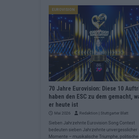
Konsequenzen
EUROVISION
EUROVISION
[ Mai 2026 ]
ESC-Finale 2026: Finnlan
KOMMENTAR
[ Mai 2026 ]
„Douze Points“, Televoti
Wettbewerbs
EUROVISION
[ Mai 2026 ]
ESC-Finale komplett: 20 Q
Überblick
EUROVISION
[ Mai 2026 ]
ESC 2026: JJ performt „U
zweiten Halbfinale
KOMMENTAR
70 Jahre Eurovision: Diese 10 Auftr
haben den ESC zu dem gemacht, w
[ Mai 2026 ]
Quoten vor ESC-Halbfina
er heute ist
überrascht negativ
EXTRA
Mai 2026
Redaktion | Stuttgarter Blatt
[ Juni 2026 ]
Neue Themenwelt, neues
Sieben Jahrzehnte Eurovision Song Contest
Highlights
EXTRA
bedeuten sieben Jahrzehnte unvergesslicher
Momente – musikalische Triumphe, politische
[ Mai 2026 ]
DARA gewinnt verdient, I