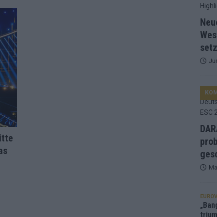
d Favorit, Australien überrascht – alle Acts und unsere Prognose
Neu
Wes
setz
ng, Jurys – die Geschichte der ESC-Wertung als Spiegel des
Ju
ualifikanten, vier Big-Four-Länder, ein Gastgeber – alle Acts im
KO
nknown“, Walzer zu kurz, Moderation zu provinziell – das Fazit zum
DARA
itte
prob
as
le 2: Dänemark vorne, Aserbaidschan chancenlos – Zypern
gesc
Ma
 Café, neue Westernstadt: Der Europa-Park 2026 setzt auf viele
EUROV
„Ban
trium
srael problematisch, Deutschland strukturell gescheitert – das