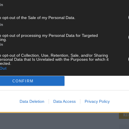
In
o opt-out of the Sale of my Personal Data.
WE
In
to opt-out of processing my Personal Data for Targeted
ing.
In
o opt-out of Collection, Use, Retention, Sale, and/or Sharing
ersonal Data that Is Unrelated with the Purposes for which it
lected.
Out
CONFIRM
Data Deletion
Data Access
Privacy Policy
KE