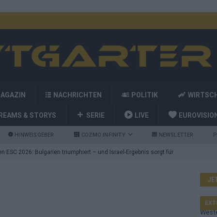
MAGAZIN
NACHRICHTEN
POLITIK
WIRTSC
REAMS & STORYS
SERIE
LIVE
EUROVISIO
HINWEISGEBER
COZMO INFINITY
NEWSLETTER
P
 ESC 2026: Bulgarien triumphiert – und Israel-Ergebnis sorgt für
JE
nd die Showacts im ESC-Finale 2026 in Wien
EUROVISION
utschland auf Platz 2: ESC-Finale-Startreihenfolge hat
EXT