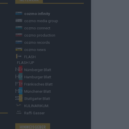
cozmo infinity
cozmo media group
cozmo connect
cozmo production
cozmo records
cozmo news
FLASH
FLASH UP
Nürnberger Blatt
Hamburger Blatt
Fränkisches Blatt
Münchener Blatt
Stuttgarter Blatt
KULINARIKUM.
Raffi Gasser
HINWEISGEBER