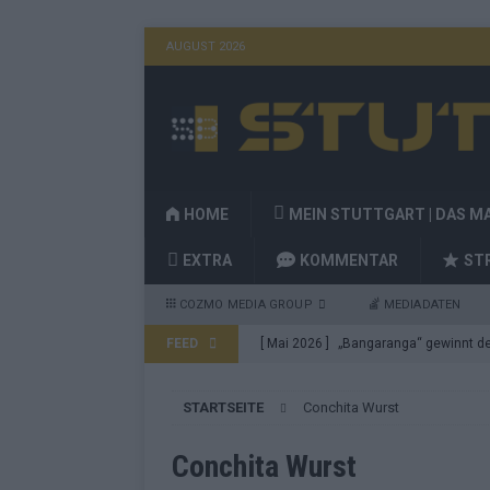
AUGUST 2026
HOME
MEIN STUTTGART | DAS M
EXTRA
KOMMENTAR
ST
COZMO MEDIA GROUP
MEDIADATEN
FEED
[ Mai 2026 ]
„Bangaranga“ gewinnt den
Fragen
EUROVISION
STARTSEITE
Conchita Wurst
[ Mai 2026 ]
Von JJ bis Lordi: Das si
[ Mai 2026 ]
Finnland auf Platz 17, De
Conchita Wurst