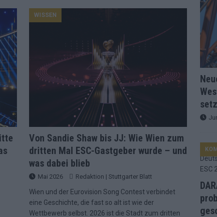
WISSEN
d Favorit, Australien überrascht – alle Acts und unsere Prognose
ng, Jurys – die Geschichte der ESC-Wertung als Spiegel des
Neu
ualifikanten, vier Big-Four-Länder, ein Gastgeber – alle Acts im
Wes
setz
nknown“, Walzer zu kurz, Moderation zu provinziell – das Fazit zum
Ju
itte
Von Sandie Shaw bis JJ: Wie Wien zum
as
dritten Mal ESC-Gastgeber wurde – und
le 2: Dänemark vorne, Aserbaidschan chancenlos – Zypern
KO
was dabei blieb
Mai 2026
Redaktion | Stuttgarter Blatt
Café, neue Westernstadt: Der Europa-Park 2026 setzt auf viele
DARA
Wien und der Eurovision Song Contest verbindet
prob
eine Geschichte, die fast so alt ist wie der
gesc
Wettbewerb selbst. 2026 ist die Stadt zum dritten
srael problematisch, Deutschland strukturell gescheitert – das