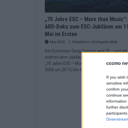
„70 Jahre ESC – More than Music“:
ARD-Doku zum ESC-Jubiläum am 11
Mai im Ersten
Mai 2026
Redaktion | Stuttgarter Blatt
Der Eurovision Song Contest wird 70 – und di
widmet dem Jubiläum eine eigene Dokumenta
cozmo ne
„70 Jahre ESC – More than Music“ läuft am 11
2026 um 20:15 Uhr im Ersten und ist
[…]
If you wish 
sensitive in
confirm you
continue se
information 
further disc
participants
Downstream 