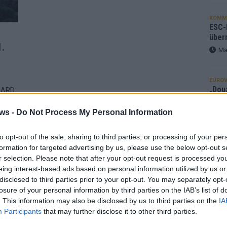
KOMM
ESC-F
über
.
Ma
EUROV
„Douz
e ARD
Gesc
tion.
Wett
ws -
Do Not Process My Personal Information
. Mai
Ma
to opt-out of the sale, sharing to third parties, or processing of your per
formation for targeted advertising by us, please use the below opt-out s
r selection. Please note that after your opt-out request is processed y
AN
eing interest-based ads based on personal information utilized by us or
disclosed to third parties prior to your opt-out. You may separately opt-
losure of your personal information by third parties on the IAB’s list of
. This information may also be disclosed by us to third parties on the
IA
Participants
that may further disclose it to other third parties.