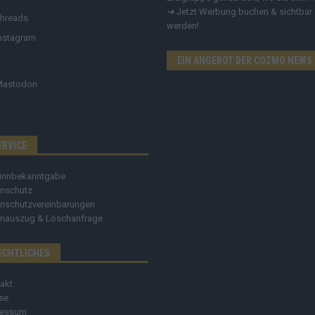
➔
Jetzt Werbung buchen & sichtbar
hreads
werden!
nstagram
EIN ANGEBOT DER COZMO NEWS
Mastodon
ERVICE
innbekanntgabe
nschutz
nschutzvereinbarungen
nauszug & Löschanfrage
ECHTLICHES
akt
se
ressum