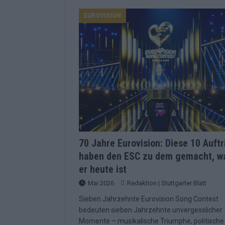
Konsequenzen
EUROVISION
EUROVISION
[ Mai 2026 ]
ESC-Finale 2026: Finnlan
KOMMENTAR
[ Mai 2026 ]
„Douze Points“, Televoti
Wettbewerbs
EUROVISION
[ Mai 2026 ]
ESC-Finale komplett: 20 Q
Überblick
EUROVISION
[ Mai 2026 ]
ESC 2026: JJ performt „U
zweiten Halbfinale
KOMMENTAR
70 Jahre Eurovision: Diese 10 Auftr
haben den ESC zu dem gemacht, w
[ Mai 2026 ]
Quoten vor ESC-Halbfina
er heute ist
überrascht negativ
EXTRA
Mai 2026
Redaktion | Stuttgarter Blatt
[ Juni 2026 ]
Neue Themenwelt, neues 
Sieben Jahrzehnte Eurovision Song Contest
Highlights
EXTRA
bedeuten sieben Jahrzehnte unvergesslicher
Momente – musikalische Triumphe, politische
[ Mai 2026 ]
DARA gewinnt verdient, I