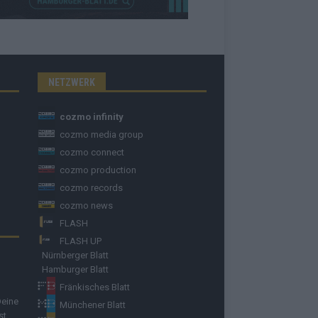
NETZWERK
cozmo infinity
cozmo media group
cozmo connect
cozmo production
cozmo records
cozmo news
FLASH
FLASH UP
Nürnberger Blatt
Hamburger Blatt
Fränkisches Blatt
Deine
Münchener Blatt
st.