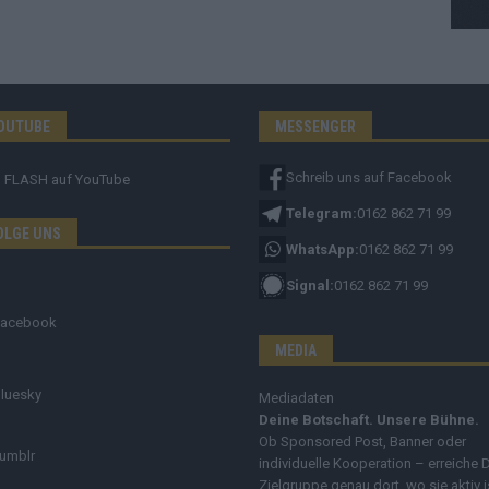
OUTUBE
MESSENGER
Schreib uns auf Facebook
FLASH
auf YouTube
Telegram:
0162 862 71 99
OLGE UNS
WhatsApp:
0162 862 71 99
Signal:
0162 862 71 99
Facebook
MEDIA
luesky
Mediadaten
Deine Botschaft. Unsere Bühne.
Ob Sponsored Post, Banner oder
umblr
individuelle Kooperation – erreiche 
Zielgruppe genau dort, wo sie aktiv i