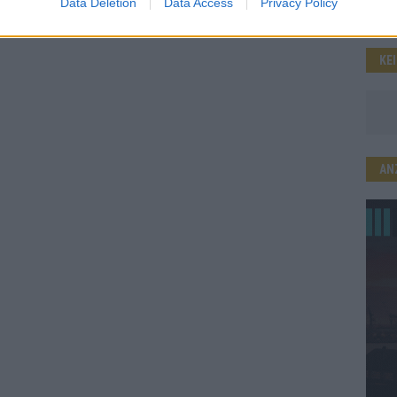
Data Deletion
Data Access
Privacy Policy
KE
AN