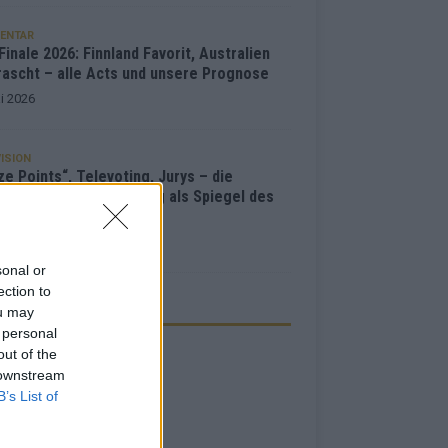
ENTAR
inale 2026: Finnland Favorit, Australien
rascht – alle Acts und unsere Prognose
i 2026
ISION
e Points“, Televoting, Jurys – die
hichte der ESC-Wertung als Spiegel des
bewerbs
i 2026
sonal or
ection to
ou may
ZEIGE
 personal
out of the
 downstream
B’s List of