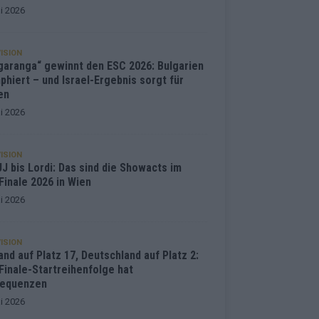
i 2026
ISION
garanga“ gewinnt den ESC 2026: Bulgarien
phiert – und Israel-Ergebnis sorgt für
en
i 2026
ISION
J bis Lordi: Das sind die Showacts im
Finale 2026 in Wien
i 2026
ISION
and auf Platz 17, Deutschland auf Platz 2:
Finale-Startreihenfolge hat
equenzen
i 2026