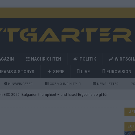
AGAZIN
NACHRICHTEN
POLITIK
WIRTSCH
REAMS & STORYS
SERIE
LIVE
EUROVISION
HINWEISGEBER
COZMO INFINITY
NEWSLETTER
PR
 ESC 2026: Bulgarien triumphiert – und Israel-Ergebnis sorgt für
JE
nd die Showacts im ESC-Finale 2026 in Wien
EUROVISION
utschland auf Platz 2: ESC-Finale-Startreihenfolge hat
EXT