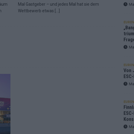
läum
Mal Gastgeber – und jedes Mal hat sie dem
Ma
n
Wettbewerb etwas
[…]
EUROV
„Ban
trium
Frag
Ma
EUROV
Von J
ESC-
Ma
EUROV
Finnl
ESC-
Kons
Ma