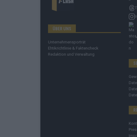
T
I
ÜBER UNS
Unternehmensporträt
Ehtikrichtlinie & Faktencheck
Redaktion und Verwaltung
S
Gew
Date
Date
Date
R
Kont
Pres
Imp