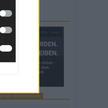
RBE BEI UNS!
INE NEWS MEHR VERPASSEN