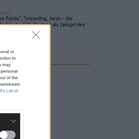
ISION
e Points“, Televoting, Jurys – die
hichte der ESC-Wertung als Spiegel des
bewerbs
i 2026
sonal or
ection to
ZEIGE
ou may
 personal
out of the
 downstream
B’s List of