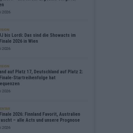
en
i 2026
ISION
J bis Lordi: Das sind die Showacts im
Finale 2026 in Wien
i 2026
ISION
and auf Platz 17, Deutschland auf Platz 2:
Finale-Startreihenfolge hat
equenzen
i 2026
ENTAR
inale 2026: Finnland Favorit, Australien
rascht – alle Acts und unsere Prognose
i 2026