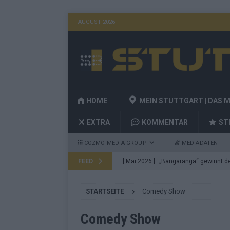
AUGUST 2026
HOME
MEIN STUTTGART | DAS 
EXTRA
KOMMENTAR
ST
COZMO MEDIA GROUP
MEDIADATEN
FEED
[ Mai 2026 ]
„Bangaranga“ gewinnt den
Fragen
EUROVISION
STARTSEITE
Comedy Show
[ Mai 2026 ]
Von JJ bis Lordi: Das si
[ Mai 2026 ]
Finnland auf Platz 17, De
Comedy Show