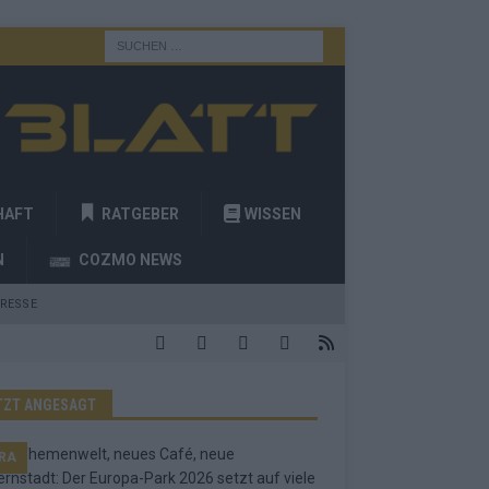
HAFT
RATGEBER
WISSEN
N
COZMO NEWS
RESSE
TZT ANGESAGT
RA