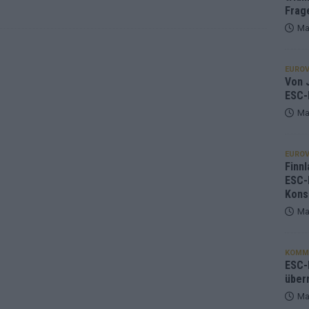
Frag
Ma
EUROV
Von J
ESC-
Ma
EUROV
Finnl
ESC-
Kons
Ma
KOMM
ESC-F
über
Ma