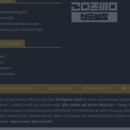
innbekanntgabe
nschutz
nschutzvereinbarungen
nauszug & Löschanfrage
ECHTLICHES
akt
se
ressum
nachweis
OZMO MEDIA GROUP
MEDIADATEN
HINWEISGEBER
C
dia group Verlag Raffi Gasser | Das
Stuttgarter Blatt
ist deine zuverlässige Quelle
ndlich – online, mobil und crossmedial.
Alle Inhalte auf dieser Website – Texte,
ben ohne unsere Zustimmung ist nicht erlaubt. Bei Interesse an einer Nutzung wend
rblich markiert oder unterstrichen). Wenn du darüber ein Produkt kaufst, erhalten w
willig.
Impressum
|
Datenschutz