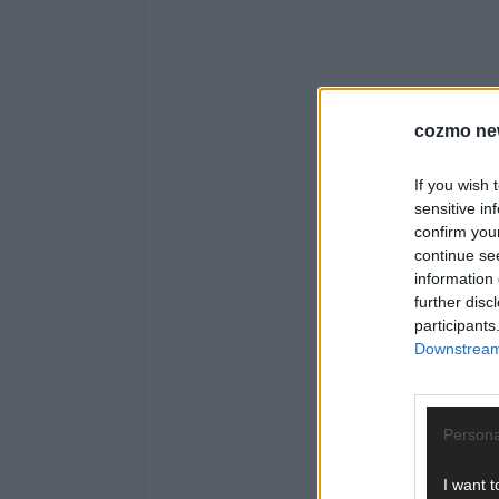
cozmo ne
If you wish 
sensitive in
confirm you
continue se
information 
further disc
participants
Downstream 
Persona
I want t