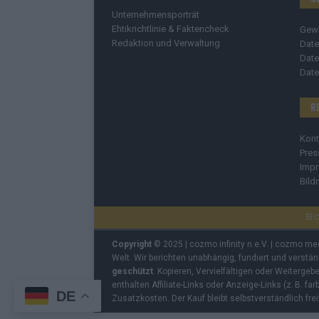
Unternehmensporträt
Ehtikrichtlinie & Faktencheck
Gew
Redaktion und Verwaltung
Date
Date
Date
R
Kont
Pres
Imp
Bild
C
Copyright
© 2025 | cozmo infinity n.e.V. | cozmo me
Welt. Wir berichten unabhängig, fundiert und verstä
geschützt
. Kopieren, Vervielfältigen oder Weiterge
enthalten Affiliate-Links oder Anzeige-Links (z. B. fa
DE
Zusatzkosten. Der Kauf bleibt selbstverständlich frei