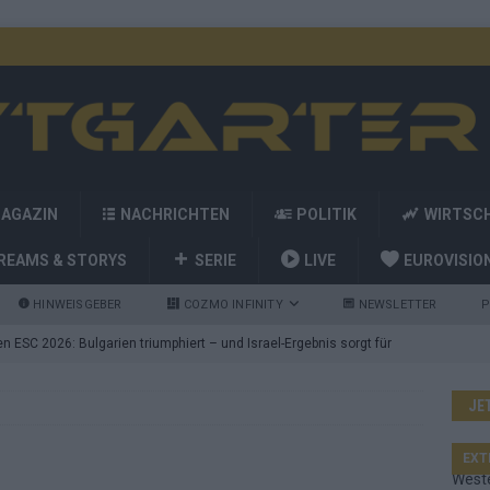
MAGAZIN
NACHRICHTEN
POLITIK
WIRTSC
REAMS & STORYS
SERIE
LIVE
EUROVISIO
HINWEISGEBER
COZMO INFINITY
NEWSLETTER
P
 ESC 2026: Bulgarien triumphiert – und Israel-Ergebnis sorgt für
JE
nd die Showacts im ESC-Finale 2026 in Wien
EUROVISION
utschland auf Platz 2: ESC-Finale-Startreihenfolge hat
EXT