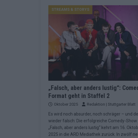
Konsequenzen
EUROVISION
STREAMS & STORYS
[ Mai 2026 ]
ESC-Finale 2026: Finnlan
KOMMENTAR
[ Mai 2026 ]
„Douze Points“, Televoti
Wettbewerbs
EUROVISION
[ Mai 2026 ]
ESC-Finale komplett: 20 Q
Überblick
EUROVISION
[ Mai 2026 ]
ESC 2026: JJ performt „U
zweiten Halbfinale
KOMMENTAR
„Falsch, aber anders lustig“: Come
Format geht in Staffel 2
[ Mai 2026 ]
Quoten vor ESC-Halbfina
Oktober 2025
Redaktion | Stuttgarter Blatt
überrascht negativ
EXTRA
Es wird noch absurder, noch schräger – und def
[ Juni 2026 ]
Neue Themenwelt, neues
wieder falsch: Die erfolgreiche Comedy-Show
Highlights
EXTRA
„Falsch, aber anders lustig“ kehrt am 16. Okto
2025 in die ARD Mediathek zurück. In zwölf n
[ Mai 2026 ]
DARA gewinnt verdient, I