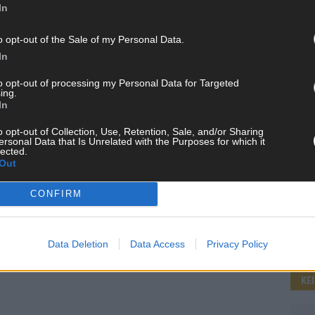
In
o opt-out of the Sale of my Personal Data.
WE
In
to opt-out of processing my Personal Data for Targeted
ing.
In
o opt-out of Collection, Use, Retention, Sale, and/or Sharing
ersonal Data that Is Unrelated with the Purposes for which it
lected.
Out
CONFIRM
Data Deletion
Data Access
Privacy Policy
KE