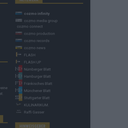
cozmo infinity
cozmo media group
cozmo connect
cozmo production
cozmo records
cozmo news
FLASH
FLASH UP
Nürnberger Blatt
Hamburger Blatt
Fränkisches Blatt
Deine
Münchener Blatt
st.
Stuttgarter Blatt
KULINARIKUM.
Raffi Gasser
HINWEISGEBER