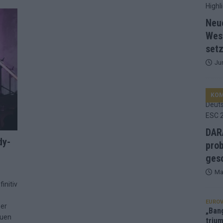
d Favorit, Australien überrascht – alle Acts und unsere Prognose
Neu
Wes
setz
ng, Jurys – die Geschichte der ESC-Wertung als Spiegel des
Ju
ualifikanten, vier Big-Four-Länder, ein Gastgeber – alle Acts im
KO
nknown“, Walzer zu kurz, Moderation zu provinziell – das Fazit zum
DARA
dy-
prob
le 2: Dänemark vorne, Aserbaidschan chancenlos – Zypern
gesc
Ma
initiv
 Café, neue Westernstadt: Der Europa-Park 2026 setzt auf viele
EUROV
ber
„Ban
euen
trium
srael problematisch, Deutschland strukturell gescheitert – das