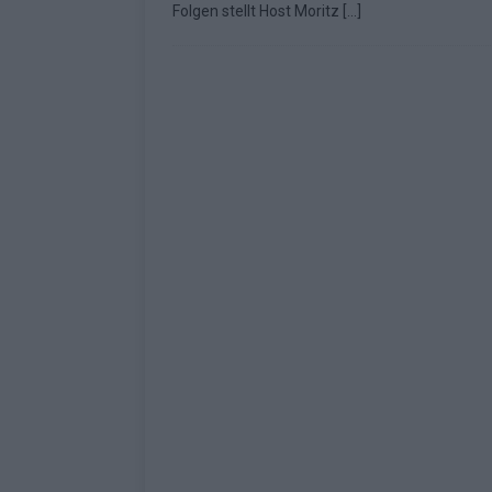
Folgen stellt Host Moritz
[…]
Fazit zum ESC 2026
KOMMENTAR