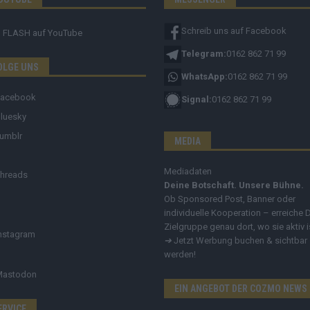
Schreib uns auf Facebook
FLASH
auf YouTube
Telegram:
0162 862 71 99
OLGE UNS
WhatsApp:
0162 862 71 99
Facebook
Signal:
0162 862 71 99
luesky
umblr
MEDIA
Mediadaten
hreads
Deine Botschaft. Unsere Bühne.
Ob Sponsored Post, Banner oder
individuelle Kooperation – erreiche 
Zielgruppe genau dort, wo sie aktiv i
nstagram
➔
Jetzt Werbung buchen & sichtbar
werden!
Mastodon
EIN ANGEBOT DER COZMO NEWS
ERVICE