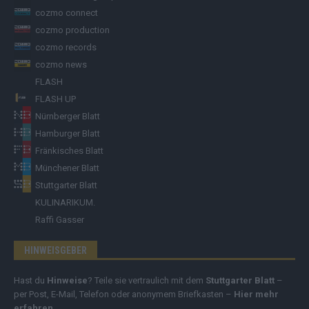
cozmo connect
cozmo production
cozmo records
cozmo news
FLASH
FLASH UP
Nürnberger Blatt
Hamburger Blatt
Fränkisches Blatt
Münchener Blatt
Stuttgarter Blatt
KULINARIKUM.
Raffi Gasser
HINWEISGEBER
Hast du
Hinweise
? Teile sie vertraulich mit dem
Stuttgarter Blatt
–
per Post, E-Mail, Telefon oder anonymem Briefkasten –
Hier mehr
erfahren
.