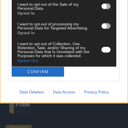
I want to opt-out of the Sale of my
Personal Data.
SCHNELL ZUM RESSORT
Opted In
Nachrichten
I want to opt-out of processing my
Personal Data for Targeted Advertising.
Politik
Opted In
Wirtschaft
Ratgeber
I want to opt-out of Collection, Use,
Wissen
Retention, Sale, and/or Sharing of my
Extra
Personal Data that Is Unrelated with the
Purposes for which it was collected.
Kommentar
Opted Out
Streams & Storys
Eurovision
CONFIRM
FLASH – DAS VIDEOPORTAL
Data Deletion
Data Access
Privacy Policy