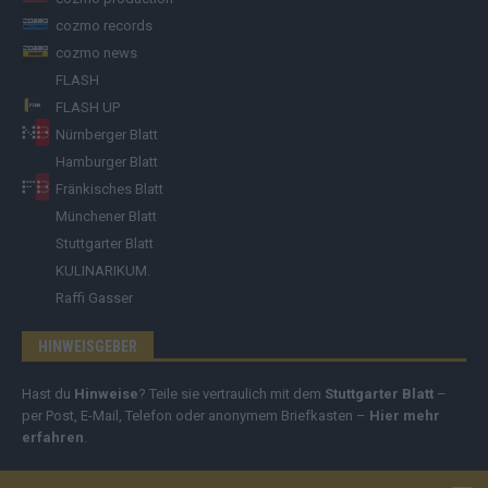
cozmo records
cozmo news
FLASH
FLASH UP
Nürnberger Blatt
Hamburger Blatt
Fränkisches Blatt
Münchener Blatt
Stuttgarter Blatt
KULINARIKUM.
Raffi Gasser
HINWEISGEBER
Hast du
Hinweise
? Teile sie vertraulich mit dem
Stuttgarter Blatt
–
per Post, E-Mail, Telefon oder anonymem Briefkasten –
Hier mehr
erfahren
.