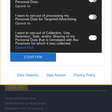
Personal Data.
Wirtschaft
Opted In
Ratgeber
Wissen
I want to opt-out of processing my
Personal Data for Targeted Advertising.
Extra
Opted In
Kommentar
Streams & Storys
I want to opt-out of Collection, Use,
Eurovision
Retention, Sale, and/or Sharing of my
Personal Data that Is Unrelated with the
Purposes for which it was collected.
FLASH – DAS VIDEOPORTAL
Opted Out
CONFIRM
Data Deletion
Data Access
Privacy Policy
ÜBER UNS
Unternehmensporträt
Ehtikrichtlinie & Faktencheck
Redaktion und Verwaltung