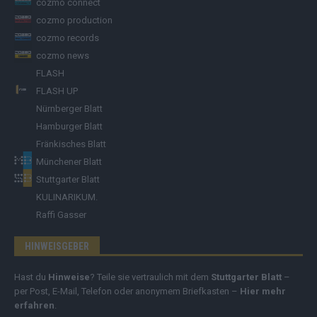
cozmo connect
cozmo production
cozmo records
cozmo news
FLASH
FLASH UP
Nürnberger Blatt
Hamburger Blatt
Fränkisches Blatt
Münchener Blatt
Stuttgarter Blatt
KULINARIKUM.
Raffi Gasser
HINWEISGEBER
Hast du
Hinweise
? Teile sie vertraulich mit dem
Stuttgarter Blatt
–
per Post, E-Mail, Telefon oder anonymem Briefkasten –
Hier mehr
erfahren
.