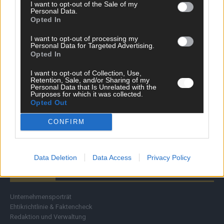
I want to opt-out of the Sale of my
Wirtschaft
Personal Data.
Ratgeber
Opted In
Wissen
I want to opt-out of processing my
Extra
Personal Data for Targeted Advertising.
Kommentar
Opted In
Streams & Storys
Eurovision
I want to opt-out of Collection, Use,
Retention, Sale, and/or Sharing of my
Personal Data that Is Unrelated with the
FLASH – DAS VIDEOPORTAL
Purposes for which it was collected.
Opted Out
CONFIRM
Data Deletion
Data Access
Privacy Policy
ÜBER UNS
Unternehmensporträt
Ehtikrichtlinie & Faktencheck
Redaktion und Verwaltung