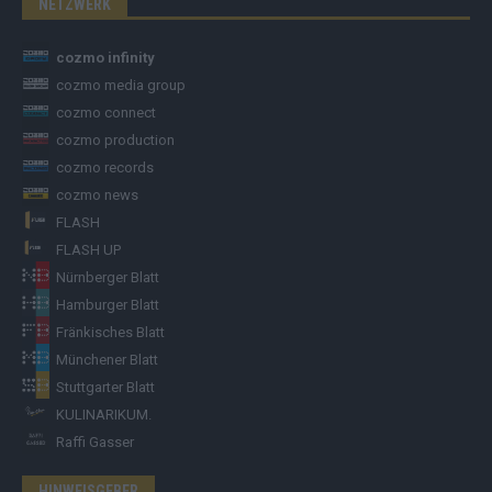
NETZWERK
cozmo infinity
cozmo media group
cozmo connect
cozmo production
cozmo records
cozmo news
FLASH
FLASH UP
Nürnberger Blatt
Hamburger Blatt
Fränkisches Blatt
Münchener Blatt
Stuttgarter Blatt
KULINARIKUM.
Raffi Gasser
HINWEISGEBER