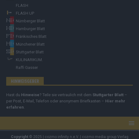
FLASH
FLASH UP
Nürnberger Blatt
Hamburger Blatt
Fränkisches Blatt
Münchener Blatt
Stuttgarter Blatt
KULINARIKUM.
Raffi Gasser
HINWEISGEBER
Hast du
Hinweise
? Teile sie vertraulich mit dem
Stuttgarter Blatt
–
per Post, E-Mail, Telefon oder anonymem Briefkasten –
Hier mehr
erfahren
.
Copyright
© 2025 | cozmo infinity n.e.V. | cozmo media group Verlag