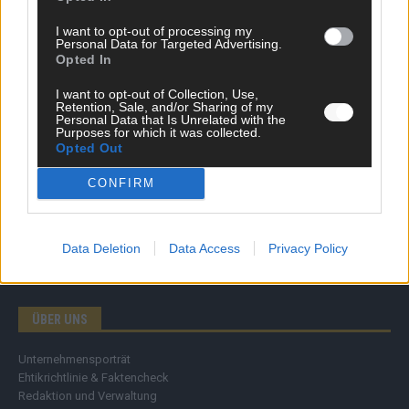
Wirtschaft
I want to opt-out of processing my
Ratgeber
Personal Data for Targeted Advertising.
Wissen
Opted In
Extra
Kommentar
I want to opt-out of Collection, Use,
Retention, Sale, and/or Sharing of my
Streams & Storys
Personal Data that Is Unrelated with the
Eurovision
Purposes for which it was collected.
Opted Out
FLASH – DAS VIDEOPORTAL
CONFIRM
Data Deletion
Data Access
Privacy Policy
ÜBER UNS
Unternehmensporträt
Ehtikrichtlinie & Faktencheck
Redaktion und Verwaltung