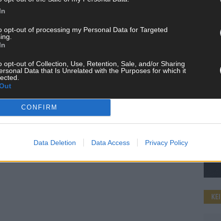
In
to opt-out of processing my Personal Data for Targeted
ing.
WE
In
o opt-out of Collection, Use, Retention, Sale, and/or Sharing
ersonal Data that Is Unrelated with the Purposes for which it
lected.
Out
CONFIRM
Data Deletion
Data Access
Privacy Policy
KE