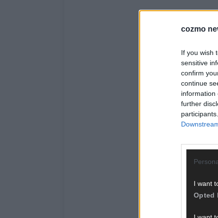
cozmo ne
If you wish 
sensitive in
confirm you
continue se
information 
further disc
participants
Downstream 
Persona
I want t
Opted 
I want t