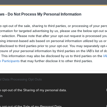
EUROV
„Douz
ws -
Do Not Process My Personal Information
Gesc
Wett
to opt-out of the sale, sharing to third parties, or processing of your per
Ma
formation for targeted advertising by us, please use the below opt-out s
r selection. Please note that after your opt-out request is processed y
eing interest-based ads based on personal information utilized by us or
disclosed to third parties prior to your opt-out. You may separately opt-
AN
losure of your personal information by third parties on the IAB’s list of
. This information may also be disclosed by us to third parties on the
IA
Participants
that may further disclose it to other third parties.
l Data Processing Opt Outs
o opt-out of the Sharing of my personal data.
In
o opt-out of the Sale of my Personal Data.