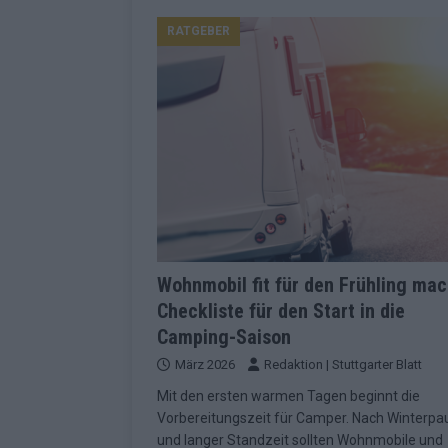
Konsequenzen
EUROVISION
RATGEBER
[ Mai 2026 ]
ESC-Finale 2026: Finnlan
KOMMENTAR
[ Mai 2026 ]
„Douze Points“, Televoti
Wettbewerbs
EUROVISION
[ Mai 2026 ]
ESC-Finale komplett: 20 Q
Überblick
EUROVISION
[ Mai 2026 ]
ESC 2026: JJ performt „U
zweiten Halbfinale
KOMMENTAR
Wohnmobil fit für den Frühling mac
Checkliste für den Start in die
[ Mai 2026 ]
Quoten vor ESC-Halbfina
Camping-Saison
überrascht negativ
EXTRA
März 2026
Redaktion | Stuttgarter Blatt
[ Juni 2026 ]
Neue Themenwelt, neues
Mit den ersten warmen Tagen beginnt die
Highlights
EXTRA
Vorbereitungszeit für Camper. Nach Winterpa
und langer Standzeit sollten Wohnmobile und
[ Mai 2026 ]
DARA gewinnt verdient, I