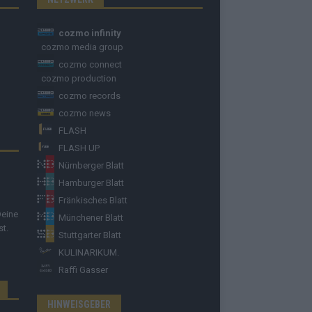
cozmo infinity
cozmo media group
cozmo connect
cozmo production
cozmo records
cozmo news
FLASH
FLASH UP
Nürnberger Blatt
Hamburger Blatt
Fränkisches Blatt
Deine
Münchener Blatt
st.
Stuttgarter Blatt
KULINARIKUM.
Raffi Gasser
HINWEISGEBER