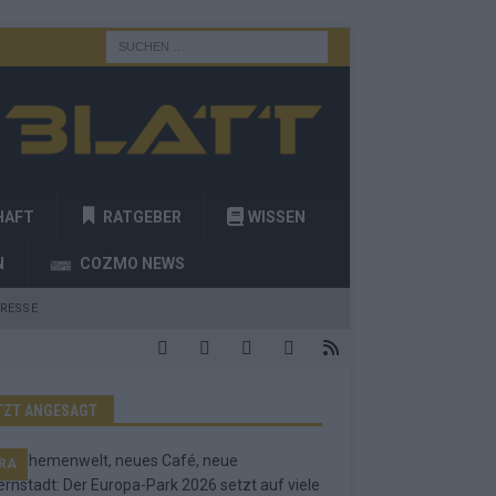
HAFT
RATGEBER
WISSEN
N
COZMO NEWS
RESSE
TZT ANGESAGT
RA