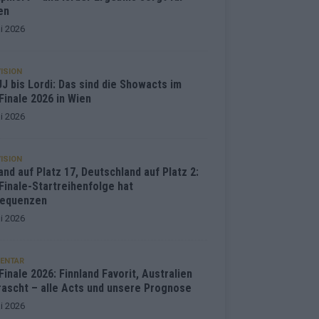
en
i 2026
ISION
J bis Lordi: Das sind die Showacts im
Finale 2026 in Wien
i 2026
ISION
and auf Platz 17, Deutschland auf Platz 2:
Finale-Startreihenfolge hat
equenzen
i 2026
ENTAR
inale 2026: Finnland Favorit, Australien
rascht – alle Acts und unsere Prognose
i 2026