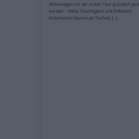
Wohnwagen vor der ersten Tour gründlich gec
Fazit zum ESC 2026
KOMMENTAR
werden – Kälte, Feuchtigkeit und Stillstand
hinterlassen Spuren an Technik,
[…]