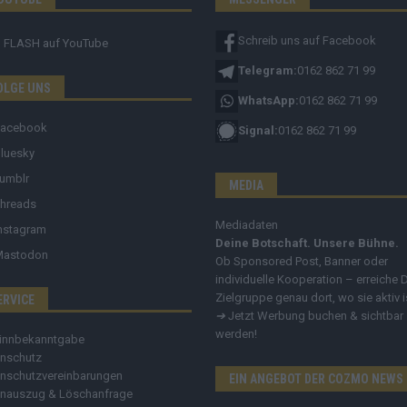
Schreib uns auf Facebook
FLASH
auf YouTube
Telegram:
0162 862 71 99
OLGE UNS
WhatsApp:
0162 862 71 99
Facebook
Signal:
0162 862 71 99
luesky
umblr
MEDIA
hreads
Mediadaten
nstagram
Deine Botschaft. Unsere Bühne.
Mastodon
Ob Sponsored Post, Banner oder
individuelle Kooperation – erreiche 
Zielgruppe genau dort, wo sie aktiv i
ERVICE
➔
Jetzt Werbung buchen & sichtbar
werden!
innbekanntgabe
nschutz
nschutzvereinbarungen
EIN ANGEBOT DER COZMO NEWS
nauszug & Löschanfrage