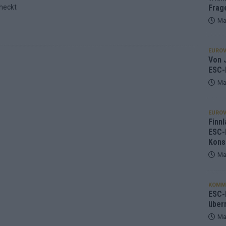
heckt
Frag
Ma
EUROV
Von J
ESC-
Ma
EUROV
Finnl
ESC-
Kons
Ma
KOMM
ESC-F
über
Ma