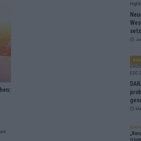
d Favorit, Australien überrascht – alle Acts und unsere Prognose
Neu
Wes
setz
ng, Jurys – die Geschichte der ESC-Wertung als Spiegel des
Ju
ualifikanten, vier Big-Four-Länder, ein Gastgeber – alle Acts im
KO
nknown“, Walzer zu kurz, Moderation zu provinziell – das Fazit zum
DARA
hen:
prob
le 2: Dänemark vorne, Aserbaidschan chancenlos – Zypern
gesc
Ma
 Café, neue Westernstadt: Der Europa-Park 2026 setzt auf viele
EUROV
use
„Ban
trium
srael problematisch, Deutschland strukturell gescheitert – das