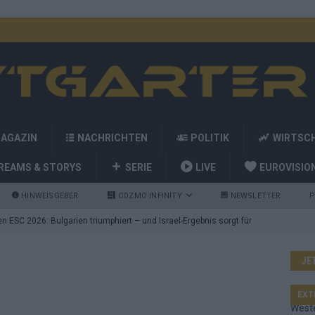
MAGAZIN
NACHRICHTEN
POLITIK
WIRTSC
REAMS & STORYS
SERIE
LIVE
EUROVISIO
HINWEISGEBER
COZMO INFINITY
NEWSLETTER
P
 ESC 2026: Bulgarien triumphiert – und Israel-Ergebnis sorgt für
JE
nd die Showacts im ESC-Finale 2026 in Wien
EUROVISION
utschland auf Platz 2: ESC-Finale-Startreihenfolge hat
EXT