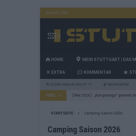
AUGUST 2026
HOME
MEIN STUTTGART | DAS 
EXTRA
KOMMENTAR
ST
COZMO MEDIA GROUP
MEDIADATEN
FEED
[ Mai 2026 ]
„Bangaranga“ gewinnt den
Fragen
EUROVISION
STARTSEITE
Camping Saison 2026
[ Mai 2026 ]
Von JJ bis Lordi: Das si
[ Mai 2026 ]
Finnland auf Platz 17, De
Camping Saison 2026