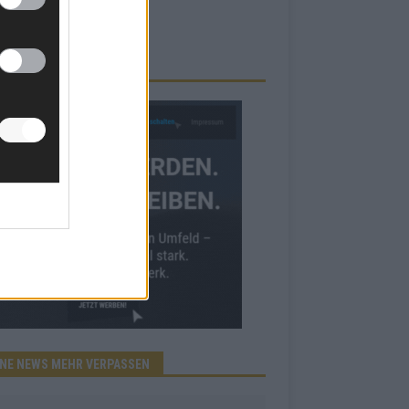
RBE BEI UNS!
INE NEWS MEHR VERPASSEN