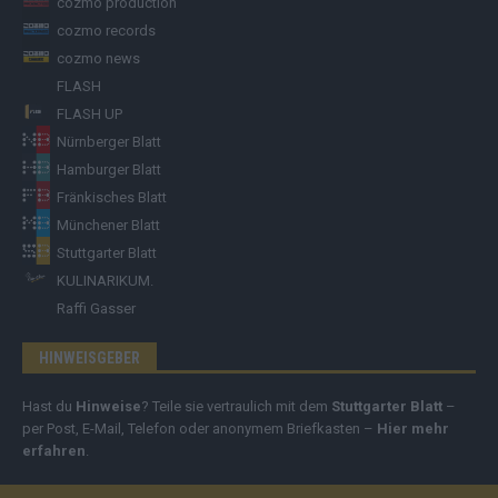
cozmo production
cozmo records
cozmo news
FLASH
FLASH UP
Nürnberger Blatt
Hamburger Blatt
Fränkisches Blatt
Münchener Blatt
Stuttgarter Blatt
KULINARIKUM.
Raffi Gasser
HINWEISGEBER
Hast du
Hinweise
? Teile sie vertraulich mit dem
Stuttgarter Blatt
–
per Post, E-Mail, Telefon oder anonymem Briefkasten –
Hier mehr
erfahren
.