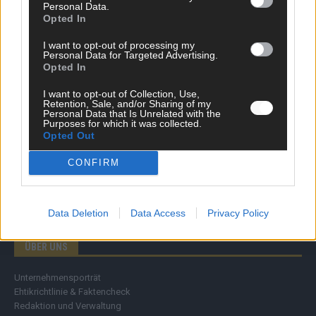
Personal Data.
Wirtschaft
Opted In
Ratgeber
Wissen
I want to opt-out of processing my
Personal Data for Targeted Advertising.
Extra
Opted In
Kommentar
Streams & Storys
I want to opt-out of Collection, Use,
Eurovision
Retention, Sale, and/or Sharing of my
Personal Data that Is Unrelated with the
Purposes for which it was collected.
FLASH – DAS VIDEOPORTAL
Opted Out
CONFIRM
Data Deletion
Data Access
Privacy Policy
ÜBER UNS
Unternehmensporträt
Ehtikrichtlinie & Faktencheck
Redaktion und Verwaltung