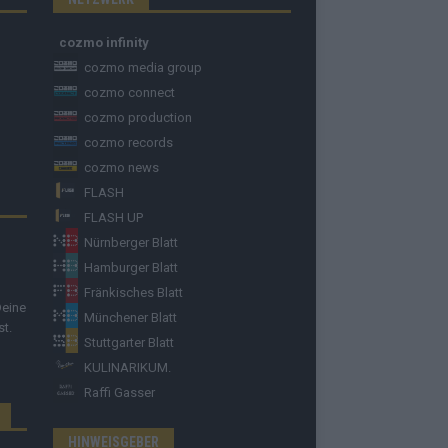
cozmo infinity
cozmo media group
cozmo connect
cozmo production
cozmo records
cozmo news
FLASH
FLASH UP
Nürnberger Blatt
Hamburger Blatt
Fränkisches Blatt
Deine
Münchener Blatt
st.
Stuttgarter Blatt
KULINARIKUM.
Raffi Gasser
HINWEISGEBER