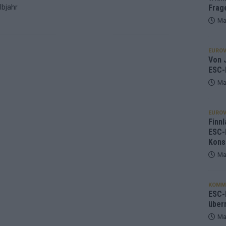
lbjahr
Frag
Ma
EUROV
Von J
ESC-
Ma
EUROV
Finnl
ESC-
Kons
Ma
KOMM
ESC-F
über
Ma