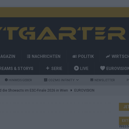
MAGAZIN
NACHRICHTEN
POLITIK
WIRTSC
REAMS & STORYS
SERIE
LIVE
EUROVISIO
HINWEISGEBER
COZMO INFINITY
NEWSLETTER
P
nd die Showacts im ESC-Finale 2026 in Wien
EUROVISION
utschland auf Platz 2: ESC-Finale-Startreihenfolge hat
JE
d Favorit, Australien überrascht – alle Acts und unsere Prognose
EXT