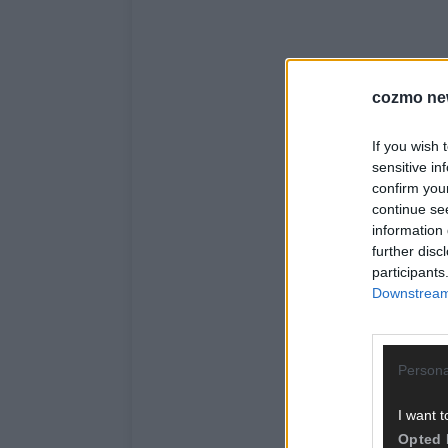
cozmo ne
If you wish 
sensitive in
confirm you
continue se
information 
further disc
participants
Downstream 
Persona
I want t
Opted 