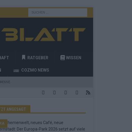
HAFT
RATGEBER
WISSEN
N
COZMO NEWS
RESSE
TZT ANGESAGT
RA