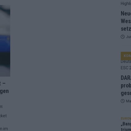
ng, Jurys – die Geschichte der ESC-Wertung als Spiegel des
Neu
Wes
setz
ualifikanten, vier Big-Four-Länder, ein Gastgeber – alle Acts im
Ju
nknown“, Walzer zu kurz, Moderation zu provinziell – das Fazit zum
KO
le 2: Dänemark vorne, Aserbaidschan chancenlos – Zypern
DARA
t –
prob
igen
 Café, neue Westernstadt: Der Europa-Park 2026 setzt auf viele
gesc
Ma
tt
srael problematisch, Deutschland strukturell gescheitert – das
cket
EUROV
„Ban
en im
trium
 ESC 2026: Bulgarien triumphiert – und Israel-Ergebnis sorgt für