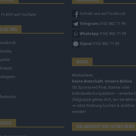
Schreib uns auf Facebook
FLASH
auf YouTube
Telegram:
0162 862 71 99
OLGE UNS
WhatsApp:
0162 862 71 99
Facebook
Signal:
0162 862 71 99
luesky
umblr
MEDIA
hreads
Mediadaten
nstagram
Deine Botschaft. Unsere Bühne.
Ob Sponsored Post, Banner oder
individuelle Kooperation – erreiche 
Mastodon
Zielgruppe genau dort, wo sie aktiv i
➔
Jetzt Werbung buchen & sichtbar
werden!
ERVICE
EIN ANGEBOT DER COZMO NEWS