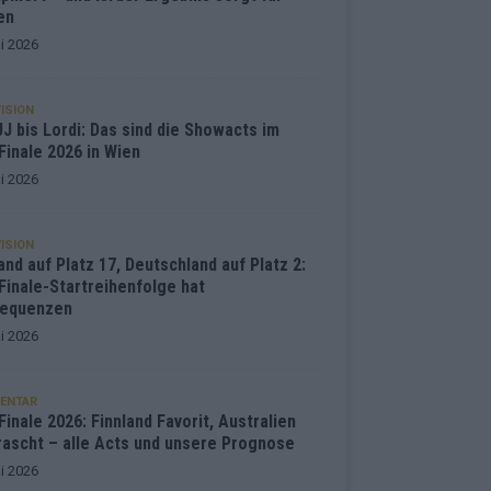
en
i 2026
ISION
J bis Lordi: Das sind die Showacts im
Finale 2026 in Wien
i 2026
ISION
and auf Platz 17, Deutschland auf Platz 2:
Finale-Startreihenfolge hat
equenzen
i 2026
ENTAR
inale 2026: Finnland Favorit, Australien
rascht – alle Acts und unsere Prognose
i 2026