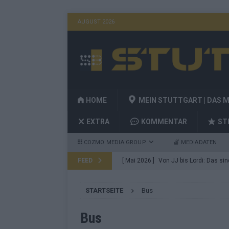
AUGUST 2026
HOME
MEIN STUTTGART | DAS 
EXTRA
KOMMENTAR
ST
COZMO MEDIA GROUP
MEDIADATEN
FEED
[ Mai 2026 ]
Von JJ bis Lordi: Das si
[ Mai 2026 ]
Finnland auf Platz 17, De
STARTSEITE
Bus
Konsequenzen
EUROVISION
[ Mai 2026 ]
ESC-Finale 2026: Finnlan
Bus