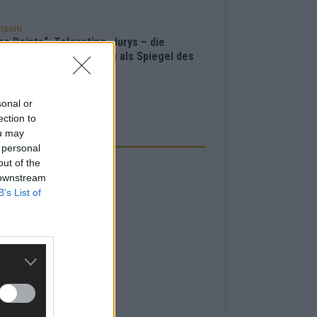
ISION
e Points“, Televoting, Jurys – die
hichte der ESC-Wertung als Spiegel des
bewerbs
i 2026
sonal or
ection to
ou may
ZEIGE
 personal
out of the
 downstream
B’s List of