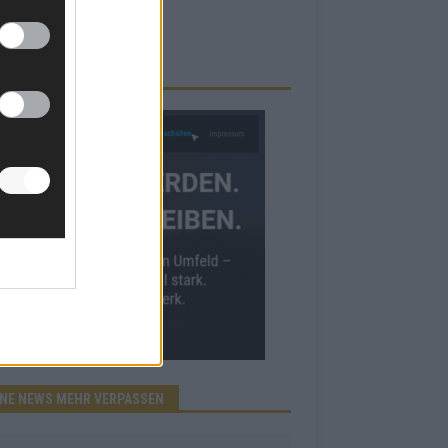
RBE BEI UNS!
INE NEWS MEHR VERPASSEN