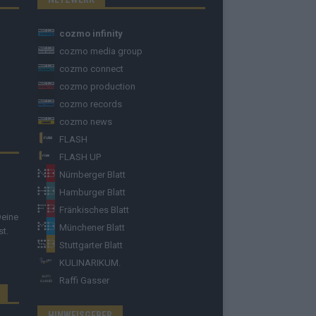
cozmo infinity
cozmo media group
cozmo connect
cozmo production
cozmo records
cozmo news
FLASH
FLASH UP
Nürnberger Blatt
Hamburger Blatt
Fränkisches Blatt
Deine
Münchener Blatt
st.
Stuttgarter Blatt
KULINARIKUM.
Raffi Gasser
HINWEISGEBER