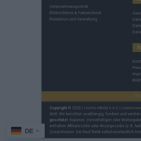
Unternehmensporträt
Ehtikrichtlinie & Faktencheck
Gew
Redaktion und Verwaltung
Date
Date
Date
R
Kont
Pres
Imp
Bild
C
Copyright
© 2025 | cozmo infinity n.e.V. | cozmo me
Welt. Wir berichten unabhängig, fundiert und verstä
geschützt
. Kopieren, Vervielfältigen oder Weiterge
enthalten Affiliate-Links oder Anzeige-Links (z. B. fa
DE
Zusatzkosten. Der Kauf bleibt selbstverständlich frei