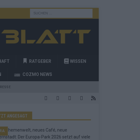
HAFT
RATGEBER
WISSEN
N
COZMO NEWS
RESSE
TZT ANGESAGT
RA