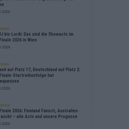
en
i 2026
ISION
J bis Lordi: Das sind die Showacts im
Finale 2026 in Wien
i 2026
ISION
and auf Platz 17, Deutschland auf Platz 2:
Finale-Startreihenfolge hat
equenzen
i 2026
ENTAR
inale 2026: Finnland Favorit, Australien
rascht – alle Acts und unsere Prognose
i 2026