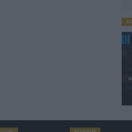
AN
OUTUBE
MESSENGER