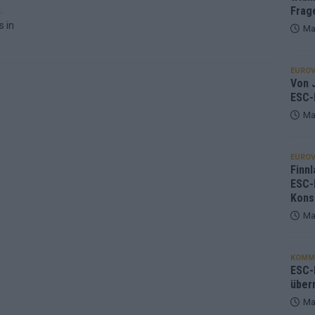
.
Frag
s in
Ma
EUROV
Von J
ESC-
Ma
EUROV
Finnl
ESC-
Kons
Ma
KOMM
ESC-F
über
Ma