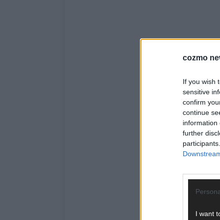
cozmo ne
If you wish 
sensitive in
confirm you
continue se
information 
further disc
participants
Downstream 
Persona
I want t