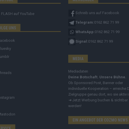
Schreib uns auf Facebook
FLASH
auf YouTube
Telegram:
0162 862 71 99
OLGE UNS
WhatsApp:
0162 862 71 99
Facebook
Signal:
0162 862 71 99
luesky
umblr
MEDIA
Mediadaten
hreads
Deine Botschaft. Unsere Bühne.
Ob Sponsored Post, Banner oder
individuelle Kooperation – erreiche 
Zielgruppe genau dort, wo sie aktiv i
nstagram
➔
Jetzt Werbung buchen & sichtbar
werden!
Mastodon
EIN ANGEBOT DER COZMO NEWS
ERVICE