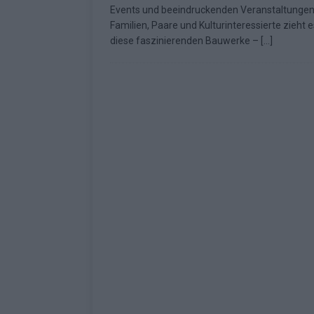
Events und beeindruckenden Veranstaltungen
Fazit zum ESC 2026
KOMMENTAR
Familien, Paare und Kulturinteressierte zieht e
diese faszinierenden Bauwerke –
[…]