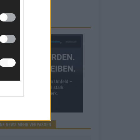
RBE BEI UNS!
INE NEWS MEHR VERPASSEN