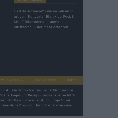
Hast du
Hinweise
? Teile sie vertraulich
mit dem
Stuttgarter Blatt
– per Post, E-
Mail, Telefon oder anonymem
Briefkasten –
Hier mehr erfahren
.
OZMO INFINITY
NEWSLETTER
PRESSE
 für aktuelle Nachrichten aus Deutschland und der
 Videos, Logos und Design – sind urheberrechtlich
e dich bitte an unsere Redaktion. Einige Artikel
ir eine kleine Provision – für dich entstehen keine