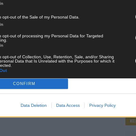
In
o opt-out of the Sale of my Personal Data.
WE
In
to opt-out of processing my Personal Data for Targeted
ing.
In
o opt-out of Collection, Use, Retention, Sale, and/or Sharing
ersonal Data that Is Unrelated with the Purposes for which it
lected.
Out
CONFIRM
Data Deletion
Data Access
Privacy Policy
KE