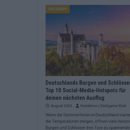
Konsequenzen
EUROVISION
RATGEBER
[ Mai 2026 ]
ESC-Finale 2026: Finnlan
KOMMENTAR
[ Mai 2026 ]
„Douze Points“, Televoti
Wettbewerbs
EUROVISION
[ Mai 2026 ]
ESC-Finale komplett: 20 Q
Überblick
EUROVISION
[ Mai 2026 ]
ESC 2026: JJ performt „U
zweiten Halbfinale
KOMMENTAR
Deutschlands Burgen und Schlösse
Top 10 Social-Media-Hotspots für
[ Mai 2026 ]
Quoten vor ESC-Halbfina
deinen nächsten Ausflug
überrascht negativ
EXTRA
August 2025
Redaktion | Stuttgarter Blatt
[ Juni 2026 ]
Neue Themenwelt, neues
Wenn die Sommerferien in Deutschland start
Highlights
EXTRA
die Temperaturen steigen, öffnen viele histor
Burgen und Schlösser ihre Tore zu spannend
[ Mai 2026 ]
DARA gewinnt verdient, I