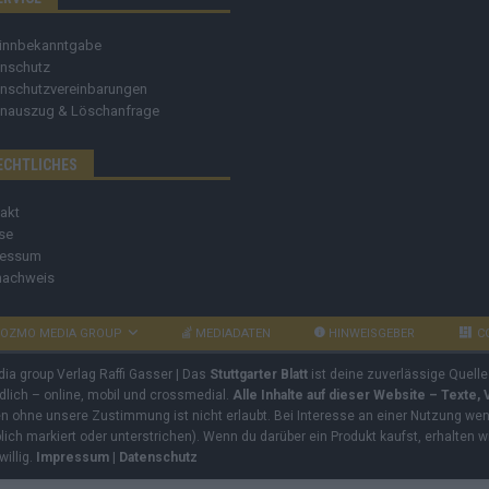
innbekanntgabe
nschutz
nschutzvereinbarungen
nauszug & Löschanfrage
ECHTLICHES
akt
se
ressum
nachweis
OZMO MEDIA GROUP
MEDIADATEN
HINWEISGEBER
C
dia group Verlag Raffi Gasser | Das
Stuttgarter Blatt
ist deine zuverlässige Quelle
ndlich – online, mobil und crossmedial.
Alle Inhalte auf dieser Website – Texte,
ben ohne unsere Zustimmung ist nicht erlaubt. Bei Interesse an einer Nutzung wend
rblich markiert oder unterstrichen). Wenn du darüber ein Produkt kaufst, erhalten w
willig.
Impressum
|
Datenschutz