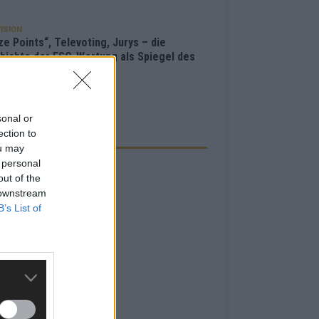
ISION
e Points“, Televoting, Jurys – die
hichte der ESC-Wertung als Spiegel des
bewerbs
i 2026
sonal or
ection to
ZEIGE
ou may
 personal
out of the
 downstream
B’s List of