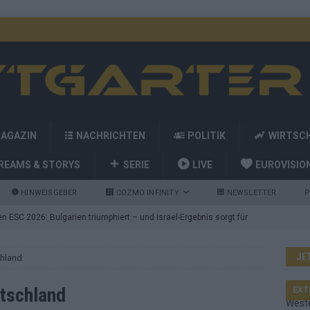
MAGAZIN
NACHRICHTEN
POLITIK
WIRTSC
REAMS & STORYS
SERIE
LIVE
EUROVISIO
HINWEISGEBER
COZMO INFINITY
NEWSLETTER
P
 ESC 2026: Bulgarien triumphiert – und Israel-Ergebnis sorgt für
JE
chland
nd die Showacts im ESC-Finale 2026 in Wien
EUROVISION
utschland auf Platz 2: ESC-Finale-Startreihenfolge hat
tschland
EXT