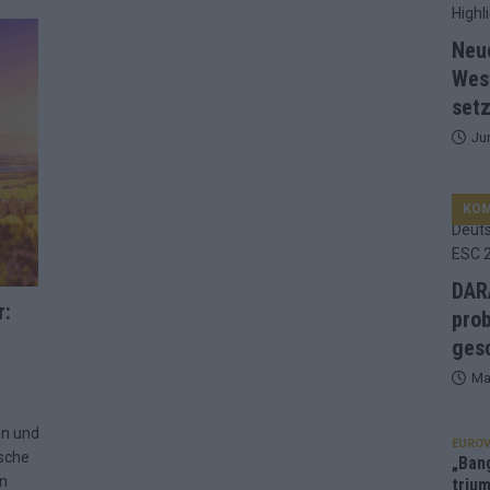
d Favorit, Australien überrascht – alle Acts und unsere Prognose
Neu
Wes
setz
ng, Jurys – die Geschichte der ESC-Wertung als Spiegel des
Ju
ualifikanten, vier Big-Four-Länder, ein Gastgeber – alle Acts im
KO
nknown“, Walzer zu kurz, Moderation zu provinziell – das Fazit zum
DARA
r:
prob
le 2: Dänemark vorne, Aserbaidschan chancenlos – Zypern
gesc
Ma
 Café, neue Westernstadt: Der Europa-Park 2026 setzt auf viele
en und
EUROV
ische
„Ban
en
trium
srael problematisch, Deutschland strukturell gescheitert – das