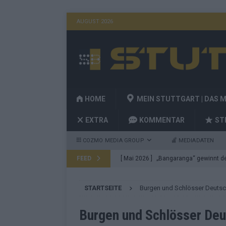
AUGUST 2026
HOME
MEIN STUTTGART | DAS 
EXTRA
KOMMENTAR
ST
COZMO MEDIA GROUP
MEDIADATEN
FEED
[ Mai 2026 ]
„Bangaranga“ gewinnt den
Fragen
EUROVISION
STARTSEITE
Burgen und Schlösser Deuts
[ Mai 2026 ]
Von JJ bis Lordi: Das si
[ Mai 2026 ]
Finnland auf Platz 17, De
Burgen und Schlösser Deu