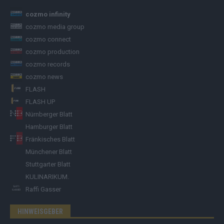
cozmo infinity
cozmo media group
cozmo connect
cozmo production
cozmo records
cozmo news
FLASH
FLASH UP
Nürnberger Blatt
Hamburger Blatt
Fränkisches Blatt
Münchener Blatt
Stuttgarter Blatt
KULINARIKUM.
Raffi Gasser
HINWEISGEBER