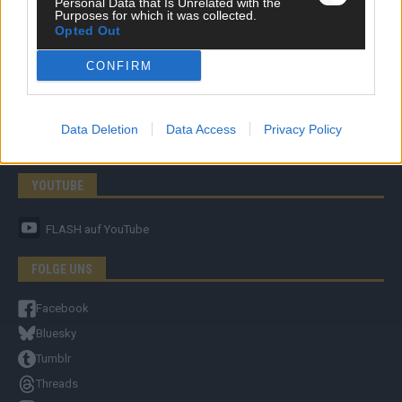
Personal Data that Is Unrelated with the
Purposes for which it was collected.
Opted Out
CONFIRM
ÜBER UNS
Unternehmensporträt
Ehtikrichtlinie & Faktencheck
Data Deletion
Data Access
Privacy Policy
Redaktion und Verwaltung
YOUTUBE
FLASH
auf YouTube
FOLGE UNS
Facebook
Bluesky
Tumblr
Threads