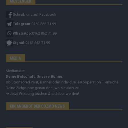
MESSENGER
Schreib uns auf Facebook
Telegram:
0162 862 71 99
WhatsApp:
0162 862 71 99
Signal:
0162 862 71 99
MEDIA
Mediadaten
Deine Botschaft. Unsere Bühne.
Ob Sponsored Post, Banner oder individuelle Kooperation – erreiche
Deine Zielgruppe genau dort, wo sie aktiv ist.
➔
Jetzt Werbung buchen & sichtbar werden!
EIN ANGEBOT DER COZMO NEWS