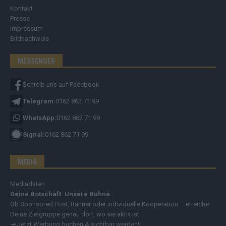
Kontakt
Presse
Impressum
Bildnachweis
MESSENGER
Schreib uns auf Facebook
Telegram:
0162 862 71 99
WhatsApp:
0162 862 71 99
Signal:
0162 862 71 99
MEDIA
Mediadaten
Deine Botschaft. Unsere Bühne.
Ob Sponsored Post, Banner oder individuelle Kooperation – erreiche
Deine Zielgruppe genau dort, wo sie aktiv ist.
➔
Jetzt Werbung buchen & sichtbar werden!