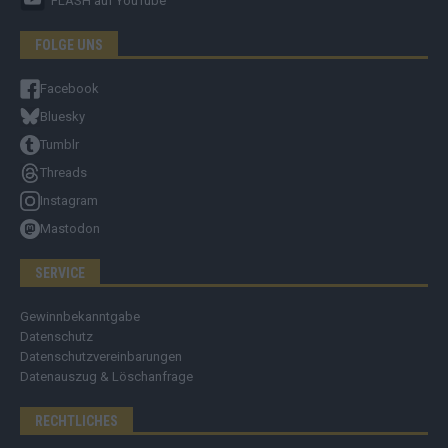
FLASH
auf YouTube
FOLGE UNS
Facebook
Bluesky
Tumblr
Threads
Instagram
Mastodon
SERVICE
Gewinnbekanntgabe
Datenschutz
Datenschutzvereinbarungen
Datenauszug & Löschanfrage
RECHTLICHES