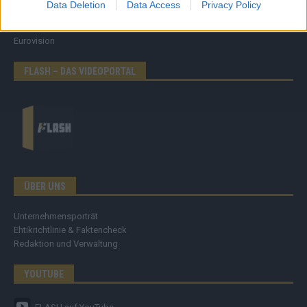
Data Deletion
Data Access
Privacy Policy
Kommentar
Streams & Storys
Eurovision
FLASH – DAS VIDEOPORTAL
ÜBER UNS
Unternehmensporträt
Ehtikrichtlinie & Faktencheck
Redaktion und Verwaltung
YOUTUBE