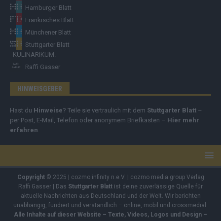
Hamburger Blatt
Fränkisches Blatt
Münchener Blatt
Stuttgarter Blatt
KULINARIKUM.
Raffi Gasser
HINWEISGEBER
Hast du
Hinweise
? Teile sie vertraulich mit dem
Stuttgarter Blatt
–
per Post, E-Mail, Telefon oder anonymem Briefkasten –
Hier mehr
erfahren
.
Copyright
© 2025 | cozmo infinity n.e.V. | cozmo media group Verlag
Raffi Gasser | Das
Stuttgarter Blatt
ist deine zuverlässige Quelle für
aktuelle Nachrichten aus Deutschland und der Welt. Wir berichten
unabhängig, fundiert und verständlich – online, mobil und crossmedial.
Alle Inhalte auf dieser Website – Texte, Videos, Logos und Design –