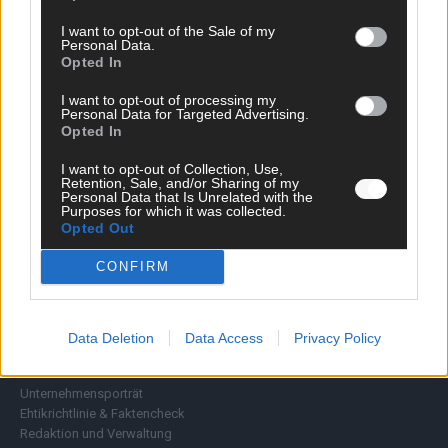
Wirtschaft
I want to opt-out of the Sale of my
Ratgeber
Personal Data.
Wissen
Opted In
Extra
Kommentar
I want to opt-out of processing my
Personal Data for Targeted Advertising.
Streams & Storys
Opted In
Eurovision
I want to opt-out of Collection, Use,
FLASH – DAS VIDEOPORTAL
Retention, Sale, and/or Sharing of my
Personal Data that Is Unrelated with the
Purposes for which it was collected.
Opted Out
CONFIRM
Data Deletion
Data Access
Privacy Policy
ÜBER UNS
Unternehmensporträt
Ehtikrichtlinie & Faktencheck
Redaktion und Verwaltung