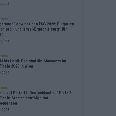
i 2026
ISION
garanga“ gewinnt den ESC 2026: Bulgarien
phiert – und Israel-Ergebnis sorgt für
en
i 2026
ISION
J bis Lordi: Das sind die Showacts im
Finale 2026 in Wien
i 2026
ISION
and auf Platz 17, Deutschland auf Platz 2:
Finale-Startreihenfolge hat
equenzen
i 2026