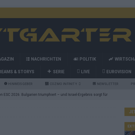
AGAZIN
NACHRICHTEN
POLITIK
WIRTSCH
REAMS & STORYS
SERIE
LIVE
EUROVISION
HINWEISGEBER
COZMO INFINITY
NEWSLETTER
PR
 ESC 2026: Bulgarien triumphiert – und Israel-Ergebnis sorgt für
JE
nd die Showacts im ESC-Finale 2026 in Wien
EUROVISION
utschland auf Platz 2: ESC-Finale-Startreihenfolge hat
EXT