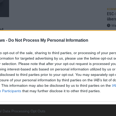
KOMM
ESC-F
über
Ma
nt
ws -
Do Not Process My Personal Information
EUROV
„Douz
Gesc
ay
to opt-out of the sale, sharing to third parties, or processing of your per
Wett
e
formation for targeted advertising by us, please use the below opt-out s
Ma
 im
r selection. Please note that after your opt-out request is processed y
eing interest-based ads based on personal information utilized by us or
disclosed to third parties prior to your opt-out. You may separately opt-
losure of your personal information by third parties on the IAB’s list of
AN
. This information may also be disclosed by us to third parties on the
IA
Participants
that may further disclose it to other third parties.
l Data Processing Opt Outs