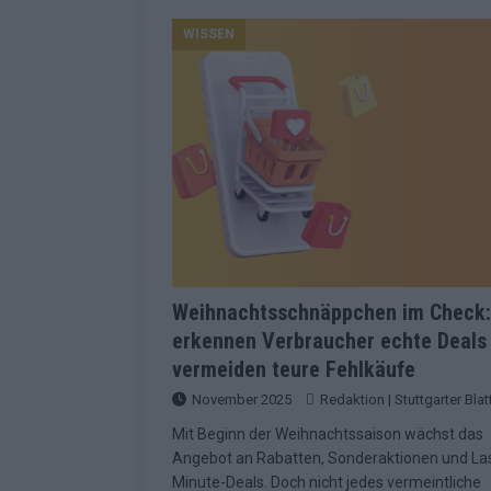
Konsequenzen
EUROVISION
WISSEN
[ Mai 2026 ]
ESC-Finale 2026: Finnlan
KOMMENTAR
[ Mai 2026 ]
„Douze Points“, Televoti
Wettbewerbs
EUROVISION
[ Mai 2026 ]
ESC-Finale komplett: 20 Q
Überblick
EUROVISION
[ Mai 2026 ]
ESC 2026: JJ performt „U
zweiten Halbfinale
KOMMENTAR
Weihnachtsschnäppchen im Check:
erkennen Verbraucher echte Deals
[ Mai 2026 ]
Quoten vor ESC-Halbfina
vermeiden teure Fehlkäufe
überrascht negativ
EXTRA
November 2025
Redaktion | Stuttgarter Blat
[ Juni 2026 ]
Neue Themenwelt, neues 
Mit Beginn der Weihnachtssaison wächst das
Highlights
EXTRA
Angebot an Rabatten, Sonderaktionen und La
Minute-Deals. Doch nicht jedes vermeintliche
[ Mai 2026 ]
DARA gewinnt verdient, I