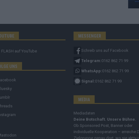
OUTUBE
MESSENGER
Schreib uns auf Facebook
FLASH
auf YouTube
Telegram:
0162 862 71 99
OLGE UNS
WhatsApp:
0162 862 71 99
Facebook
Signal:
0162 862 71 99
luesky
umblr
MEDIA
hreads
Mediadaten
nstagram
Deine Botschaft. Unsere Bühne.
Ob Sponsored Post, Banner oder
individuelle Kooperation – erreiche 
Mastodon
Zielgruppe genau dort, wo sie aktiv i