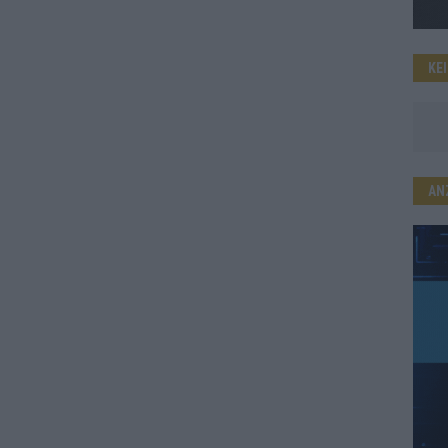
KE
AN