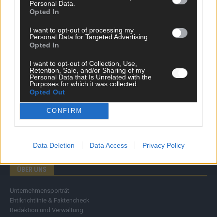
Personal Data.
Wirtschaft
Opted In
Ratgeber
Wissen
I want to opt-out of processing my
Personal Data for Targeted Advertising.
Extra
Opted In
Kommentar
Streams & Storys
I want to opt-out of Collection, Use,
Eurovision
Retention, Sale, and/or Sharing of my
Personal Data that Is Unrelated with the
Purposes for which it was collected.
FLASH – DAS VIDEOPORTAL
Opted Out
CONFIRM
Data Deletion
Data Access
Privacy Policy
ÜBER UNS
Unternehmensporträt
Ehtikrichtlinie & Faktencheck
Redaktion und Verwaltung