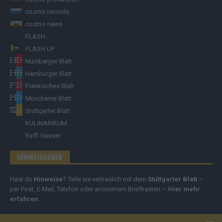
cozmo records
cozmo news
FLASH
FLASH UP
Nürnberger Blatt
Hamburger Blatt
Fränkisches Blatt
Münchener Blatt
Stuttgarter Blatt
KULINARIKUM.
Raffi Gasser
HINWEISGEBER
Hast du
Hinweise
? Teile sie vertraulich mit dem
Stuttgarter Blatt
–
per Post, E-Mail, Telefon oder anonymem Briefkasten –
Hier mehr
erfahren
.