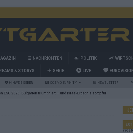
MAGAZIN
NACHRICHTEN
POLITIK
WIRTSC
REAMS & STORYS
SERIE
LIVE
EUROVISIO
HINWEISGEBER
COZMO INFINITY
NEWSLETTER
P
 ESC 2026: Bulgarien triumphiert – und Israel-Ergebnis sorgt für
JE
nd die Showacts im ESC-Finale 2026 in Wien
EUROVISION
utschland auf Platz 2: ESC-Finale-Startreihenfolge hat
EXT