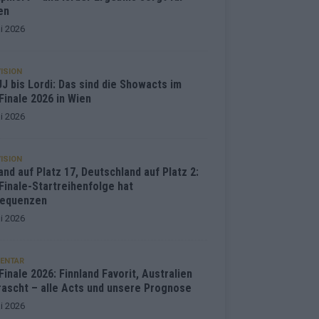
en
i 2026
ISION
J bis Lordi: Das sind die Showacts im
Finale 2026 in Wien
i 2026
ISION
and auf Platz 17, Deutschland auf Platz 2:
Finale-Startreihenfolge hat
equenzen
i 2026
ENTAR
inale 2026: Finnland Favorit, Australien
rascht – alle Acts und unsere Prognose
i 2026