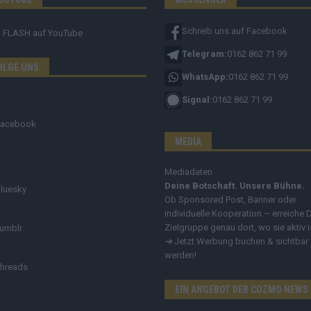
Schreib uns auf Facebook
FLASH
auf YouTube
Telegram:
0162 862 71 99
OLGE UNS
WhatsApp:
0162 862 71 99
Signal:
0162 862 71 99
Facebook
MEDIA
Mediadaten
Deine Botschaft. Unsere Bühne.
luesky
Ob Sponsored Post, Banner oder
individuelle Kooperation – erreiche 
Zielgruppe genau dort, wo sie aktiv i
umblr
➔
Jetzt Werbung buchen & sichtbar
werden!
hreads
EIN ANGEBOT DER COZMO NEWS