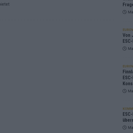
bietet
Frag
Ma
EUROV
Von J
ESC-
Ma
EUROV
Finnl
ESC-
Kons
Ma
KOMM
ESC-F
über
Ma