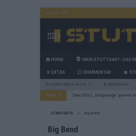
AUGUST 2026
HOME
MEIN STUTTGART | DAS 
EXTRA
KOMMENTAR
ST
COZMO MEDIA GROUP
MEDIADATEN
FEED
[ Mai 2026 ]
„Bangaranga“ gewinnt den
Fragen
EUROVISION
STARTSEITE
Big Bend
[ Mai 2026 ]
Von JJ bis Lordi: Das si
[ Mai 2026 ]
Finnland auf Platz 17, De
Big Bend