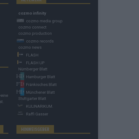
cozmo infinity
cozmo media group
cozmo connect
cozmo production
cozmo records
cozmo news
FLASH
FLASH UP
Nürnberger Blatt
Hamburger Blatt
Fränkisches Blatt
Münchener Blatt
Deine
Stuttgarter Blatt
st.
KULINARIKUM.
Raffi Gasser
HINWEISGEBER