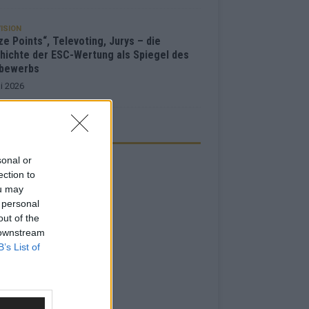
ISION
e Points“, Televoting, Jurys – die
hichte der ESC-Wertung als Spiegel des
bewerbs
i 2026
ZEIGE
sonal or
ection to
ou may
 personal
out of the
 downstream
B’s List of