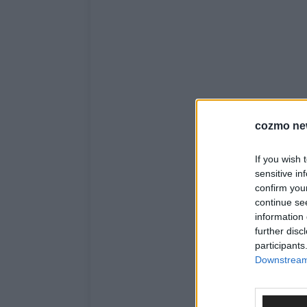
cozmo ne
If you wish 
sensitive in
confirm you
continue se
information 
further disc
participants
Downstream 