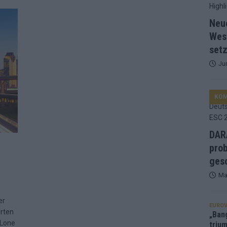
d Favorit, Australien überrascht – alle Acts und unsere Prognose
Neu
Wes
setz
ng, Jurys – die Geschichte der ESC-Wertung als Spiegel des
Ju
ualifikanten, vier Big-Four-Länder, ein Gastgeber – alle Acts im
KO
nknown“, Walzer zu kurz, Moderation zu provinziell – das Fazit zum
DARA
prob
le 2: Dänemark vorne, Aserbaidschan chancenlos – Zypern
gesc
Ma
 Café, neue Westernstadt: Der Europa-Park 2026 setzt auf viele
er
EUROV
orten
„Ban
 Lone
trium
srael problematisch, Deutschland strukturell gescheitert – das