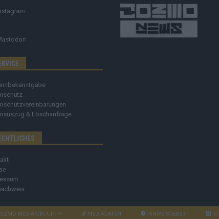
nstagram
Mastodon
ERVICE
innbekanntgabe
nschutz
nschutzvereinbarungen
nauszug & Löschanfrage
ECHTLICHES
akt
se
ressum
nachweis
OZMO MEDIA GROUP
MEDIADATEN
HINWEISGEBER
C