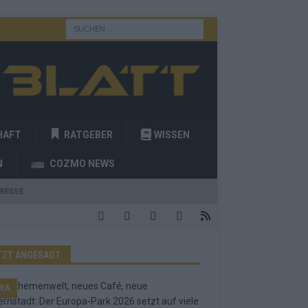
HAFT
RATGEBER
WISSEN
N
COZMO NEWS
RESSE
TZT ANGESAGT
RA