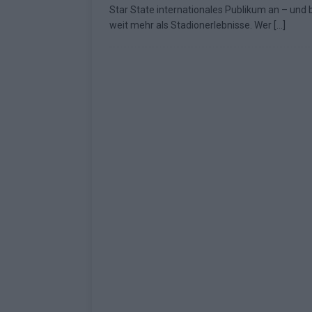
Star State internationales Publikum an – und 
Fazit zum ESC 2026
KOMMENTAR
weit mehr als Stadionerlebnisse. Wer
[…]