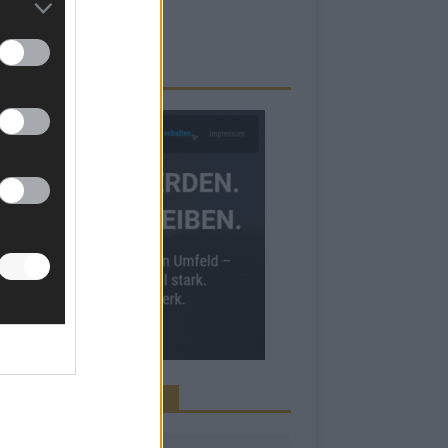
RBE BEI UNS!
INE NEWS MEHR VERPASSEN