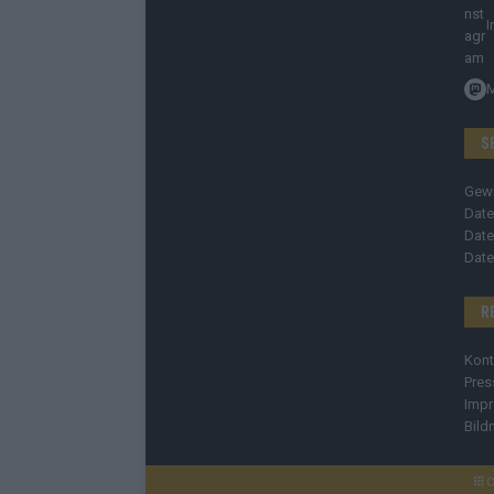
I
S
Gew
Date
Date
Date
R
Kont
Pres
Imp
Bild
C