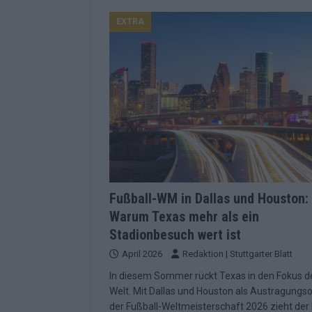
Konsequenzen
EUROVISION
EXTRA
[ Mai 2026 ]
ESC-Finale 2026: Finnlan
KOMMENTAR
[ Mai 2026 ]
„Douze Points“, Televoti
Wettbewerbs
EUROVISION
[ Mai 2026 ]
ESC-Finale komplett: 20 Q
Überblick
EUROVISION
[ Mai 2026 ]
ESC 2026: JJ performt „U
zweiten Halbfinale
KOMMENTAR
Fußball-WM in Dallas und Houston:
Warum Texas mehr als ein
[ Mai 2026 ]
Quoten vor ESC-Halbfina
Stadionbesuch wert ist
überrascht negativ
EXTRA
April 2026
Redaktion | Stuttgarter Blatt
[ Juni 2026 ]
Neue Themenwelt, neues
In diesem Sommer rückt Texas in den Fokus d
Highlights
EXTRA
Welt. Mit Dallas und Houston als Austragungs
der Fußball-Weltmeisterschaft 2026 zieht der
[ Mai 2026 ]
DARA gewinnt verdient, I