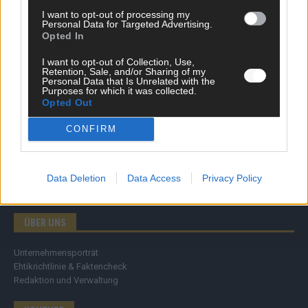
Ratgeber
I want to opt-out of processing my
Wissen
Personal Data for Targeted Advertising.
Opted In
Extra
Kommentar
I want to opt-out of Collection, Use,
Streams & Storys
Retention, Sale, and/or Sharing of my
Eurovision
Personal Data that Is Unrelated with the
Purposes for which it was collected.
Opted Out
FLASH – DAS VIDEOPORTAL
CONFIRM
Data Deletion
Data Access
Privacy Policy
ÜBER UNS
Unternehmensporträt
Ehtikrichtlinie & Faktencheck
Redaktion und Verwaltung