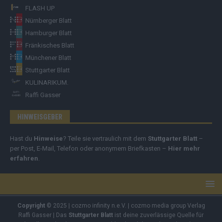
FLASH UP
Nürnberger Blatt
Hamburger Blatt
Fränkisches Blatt
Münchener Blatt
Stuttgarter Blatt
KULINARIKUM.
Raffi Gasser
HINWEISGEBER
Hast du
Hinweise
? Teile sie vertraulich mit dem
Stuttgarter Blatt
–
per Post, E-Mail, Telefon oder anonymem Briefkasten –
Hier mehr
erfahren
.
Copyright
© 2025 | cozmo infinity n.e.V. | cozmo media group Verlag
Raffi Gasser | Das
Stuttgarter Blatt
ist deine zuverlässige Quelle für