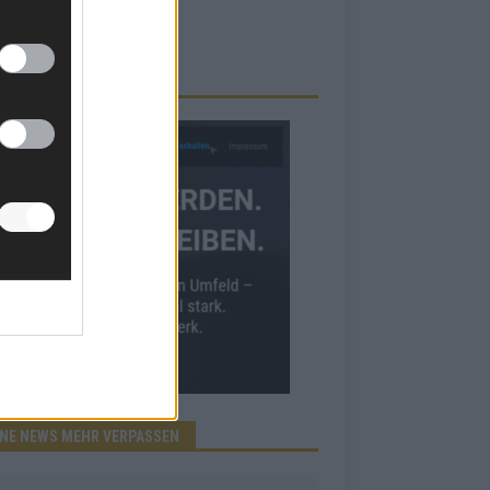
RBE BEI UNS!
INE NEWS MEHR VERPASSEN