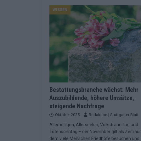
Konsequenzen
EUROVISION
WISSEN
[ Mai 2026 ]
ESC-Finale 2026: Finnlan
KOMMENTAR
[ Mai 2026 ]
„Douze Points“, Televoti
Wettbewerbs
EUROVISION
[ Mai 2026 ]
ESC-Finale komplett: 20 Q
Überblick
EUROVISION
[ Mai 2026 ]
ESC 2026: JJ performt „U
zweiten Halbfinale
KOMMENTAR
Bestattungsbranche wächst: Mehr
Auszubildende, höhere Umsätze,
[ Mai 2026 ]
Quoten vor ESC-Halbfina
steigende Nachfrage
überrascht negativ
EXTRA
Oktober 2025
Redaktion | Stuttgarter Blatt
[ Juni 2026 ]
Neue Themenwelt, neues
Allerheiligen, Allerseelen, Volkstrauertag und
Highlights
EXTRA
Totensonntag – der November gilt als Zeitraum
dem viele Menschen Friedhöfe besuchen und
[ Mai 2026 ]
DARA gewinnt verdient, I