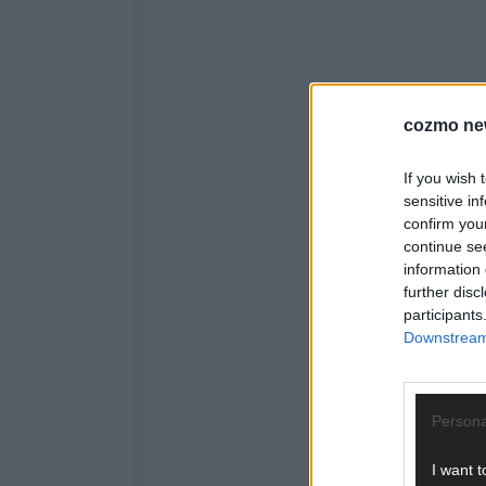
cozmo ne
If you wish 
sensitive in
confirm you
continue se
information 
further disc
participants
Downstream 
Persona
I want t