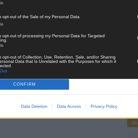
In
o opt-out of the Sale of my Personal Data.
WE
In
to opt-out of processing my Personal Data for Targeted
ing.
In
o opt-out of Collection, Use, Retention, Sale, and/or Sharing
ersonal Data that Is Unrelated with the Purposes for which it
lected.
Out
CONFIRM
Data Deletion
Data Access
Privacy Policy
KE