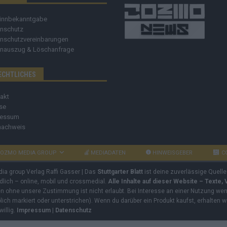
innbekanntgabe
nschutz
nschutzvereinbarungen
nauszug & Löschanfrage
ECHTLICHES
akt
se
ressum
nachweis
OZMO MEDIA GROUP
MEDIADATEN
HINWEISGEBER
C
dia group Verlag Raffi Gasser | Das
Stuttgarter Blatt
ist deine zuverlässige Quelle
ndlich – online, mobil und crossmedial.
Alle Inhalte auf dieser Website – Texte,
ben ohne unsere Zustimmung ist nicht erlaubt. Bei Interesse an einer Nutzung wend
rblich markiert oder unterstrichen). Wenn du darüber ein Produkt kaufst, erhalten w
willig.
Impressum
|
Datenschutz