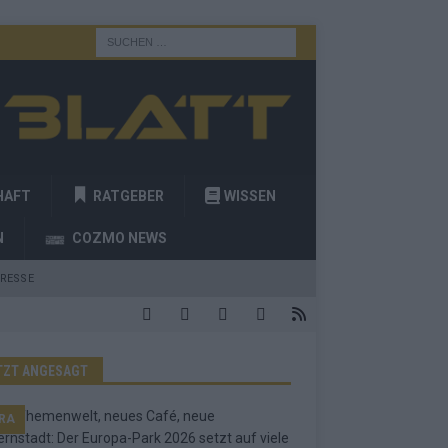
HAFT
RATGEBER
WISSEN
N
COZMO NEWS
RESSE
TZT ANGESAGT
RA