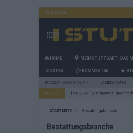
AUGUST 2026
HOME
MEIN STUTTGART | DAS 
EXTRA
KOMMENTAR
ST
COZMO MEDIA GROUP
MEDIADATEN
FEED
[ Mai 2026 ]
„Bangaranga“ gewinnt den
Fragen
EUROVISION
STARTSEITE
Bestattungsbranche
[ Mai 2026 ]
Von JJ bis Lordi: Das si
[ Mai 2026 ]
Finnland auf Platz 17, De
Bestattungsbranche