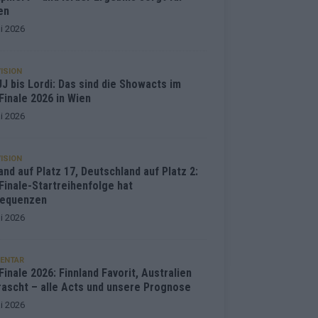
en
i 2026
ISION
J bis Lordi: Das sind die Showacts im
Finale 2026 in Wien
i 2026
ISION
and auf Platz 17, Deutschland auf Platz 2:
Finale-Startreihenfolge hat
equenzen
i 2026
ENTAR
inale 2026: Finnland Favorit, Australien
rascht – alle Acts und unsere Prognose
i 2026