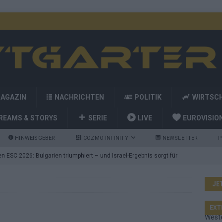
MAGAZIN
NACHRICHTEN
POLITIK
WIRTSC
REAMS & STORYS
SERIE
LIVE
EUROVISIO
HINWEISGEBER
COZMO INFINITY
NEWSLETTER
P
 ESC 2026: Bulgarien triumphiert – und Israel-Ergebnis sorgt für
JE
nd die Showacts im ESC-Finale 2026 in Wien
EUROVISION
utschland auf Platz 2: ESC-Finale-Startreihenfolge hat
EXT