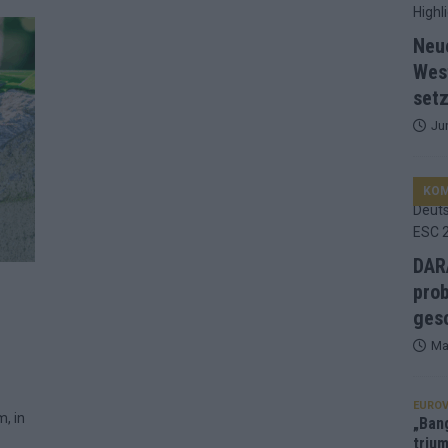
d Favorit, Australien überrascht – alle Acts und unsere Prognose
Neu
Wes
setz
ng, Jurys – die Geschichte der ESC-Wertung als Spiegel des
Ju
ualifikanten, vier Big-Four-Länder, ein Gastgeber – alle Acts im
KO
nknown“, Walzer zu kurz, Moderation zu provinziell – das Fazit zum
DARA
prob
le 2: Dänemark vorne, Aserbaidschan chancenlos – Zypern
gesc
Ma
 Café, neue Westernstadt: Der Europa-Park 2026 setzt auf viele
EUROV
, in
„Ban
trium
srael problematisch, Deutschland strukturell gescheitert – das