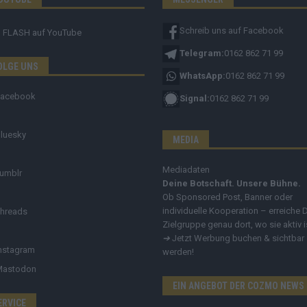
Schreib uns auf Facebook
FLASH
auf YouTube
Telegram:
0162 862 71 99
OLGE UNS
WhatsApp:
0162 862 71 99
Facebook
Signal:
0162 862 71 99
luesky
MEDIA
Mediadaten
umblr
Deine Botschaft. Unsere Bühne.
Ob Sponsored Post, Banner oder
individuelle Kooperation – erreiche 
hreads
Zielgruppe genau dort, wo sie aktiv i
➔
Jetzt Werbung buchen & sichtbar
nstagram
werden!
Mastodon
EIN ANGEBOT DER COZMO NEWS
ERVICE