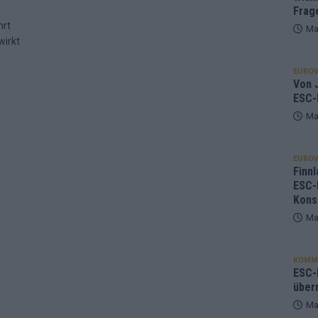
Frag
hrt
Ma
wirkt
EUROV
Von J
ESC-
Ma
EUROV
Finnl
ESC-
Kons
Ma
KOMM
ESC-F
über
Ma