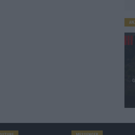
AN
OUTUBE
MESSENGER