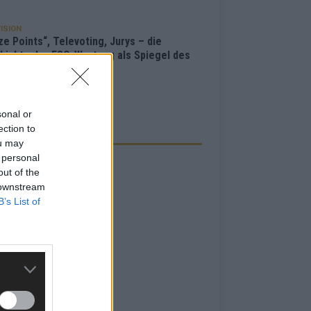
ISION
e Points“, Televoting, Jurys – die
hichte der ESC-Wertung als Spiegel des
bewerbs
i 2026
sonal or
ection to
ZEIGE
ou may
 personal
out of the
 downstream
B’s List of