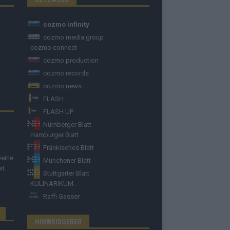
cozmo infinity
cozmo media group
cozmo connect
cozmo production
cozmo records
cozmo news
FLASH
FLASH UP
Nürnberger Blatt
Hamburger Blatt
Fränkisches Blatt
Deine
Münchener Blatt
st.
Stuttgarter Blatt
KULINARIKUM.
Raffi Gasser
HINWEISGEBER