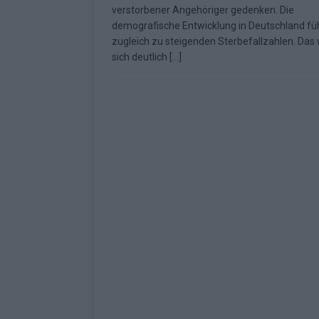
verstorbener Angehöriger gedenken. Die
Fazit zum ESC 2026
KOMMENTAR
demografische Entwicklung in Deutschland fü
zugleich zu steigenden Sterbefallzahlen. Das 
sich deutlich
[…]