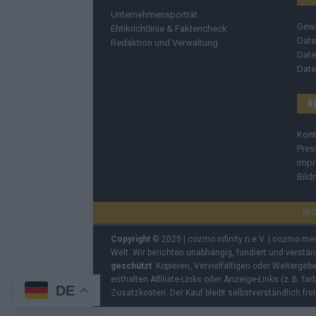
Unternehmensporträt
Gew
Ehtikrichtlinie & Faktencheck
Date
Redaktion und Verwaltung
Date
Date
R
Kont
Pres
Imp
Bild
C
Copyright
© 2025 | cozmo infinity n.e.V. | cozmo me
Welt. Wir berichten unabhängig, fundiert und verstä
geschützt
. Kopieren, Vervielfältigen oder Weiterge
enthalten Affiliate-Links oder Anzeige-Links (z. B. fa
DE
Zusatzkosten. Der Kauf bleibt selbstverständlich frei