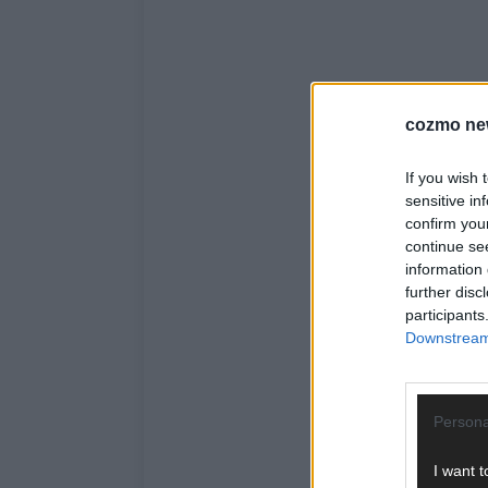
cozmo ne
If you wish 
sensitive in
confirm you
continue se
information 
further disc
participants
Downstream 
Persona
I want t