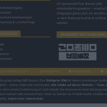
Ob Sponsored Post, Banner oder
innbekanntgabe
individuelle Kooperation – erreiche 
nschutz
Zielgruppe genau dort, wo sie aktiv i
nschutzvereinbarungen
➔
Jetzt Werbung buchen & sichtbar
nauszug & Löschanfrage
werden!
ECHTLICHES
EIN ANGEBOT DER COZMO NEWS
akt
se
ressum
nachweis
OZMO MEDIA GROUP
MEDIADATEN
HINWEISGEBER
C
dia group Verlag Raffi Gasser | Das
Stuttgarter Blatt
ist deine zuverlässige Quelle
ndlich – online, mobil und crossmedial.
Alle Inhalte auf dieser Website – Texte,
ben ohne unsere Zustimmung ist nicht erlaubt. Bei Interesse an einer Nutzung wend
rblich markiert oder unterstrichen). Wenn du darüber ein Produkt kaufst, erhalten w
willig.
Impressum
|
Datenschutz