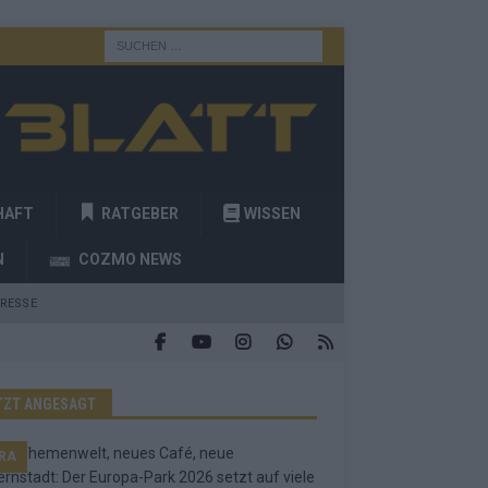
HAFT
RATGEBER
WISSEN
N
COZMO NEWS
RESSE
TZT ANGESAGT
RA