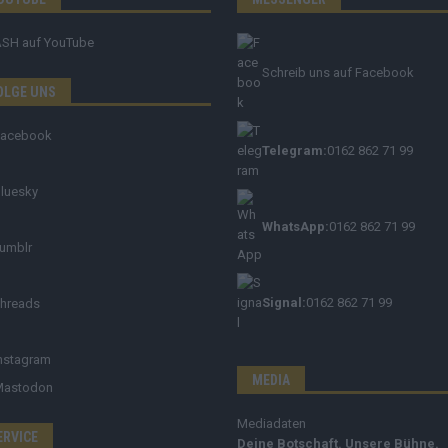
ASH
auf YouTube
Schreib uns auf Facebook
OLGE UNS
Facebook
Telegram:
0162 862 71 99
luesky
WhatsApp:
0162 862 71 99
umblr
Signal:
0162 862 71 99
hreads
nstagram
MEDIA
Mastodon
Mediadaten
ERVICE
Deine Botschaft. Unsere Bühne.