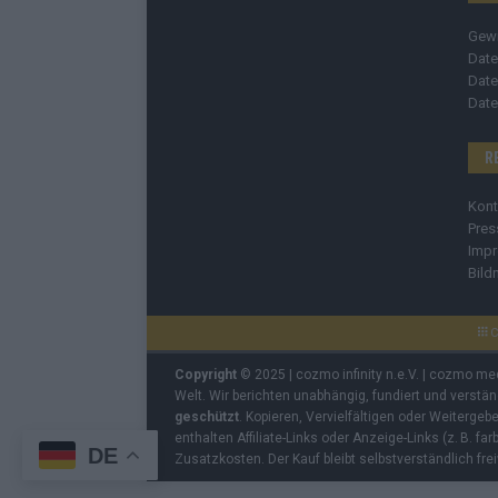
Gew
Date
Date
Date
R
Kont
Pres
Imp
Bild
C
Copyright
© 2025 | cozmo infinity n.e.V. | cozmo me
Welt. Wir berichten unabhängig, fundiert und verstä
geschützt
. Kopieren, Vervielfältigen oder Weiterge
enthalten Affiliate-Links oder Anzeige-Links (z. B. fa
DE
Zusatzkosten. Der Kauf bleibt selbstverständlich frei