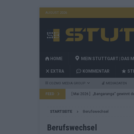
AUGUST 2026
HOME
MEIN STUTTGART | DAS 
EXTRA
KOMMENTAR
ST
COZMO MEDIA GROUP
MEDIADATEN
FEED
[ Mai 2026 ]
„Bangaranga“ gewinnt den
Fragen
EUROVISION
STARTSEITE
Berufswechsel
[ Mai 2026 ]
Von JJ bis Lordi: Das si
[ Mai 2026 ]
Finnland auf Platz 17, De
Berufswechsel