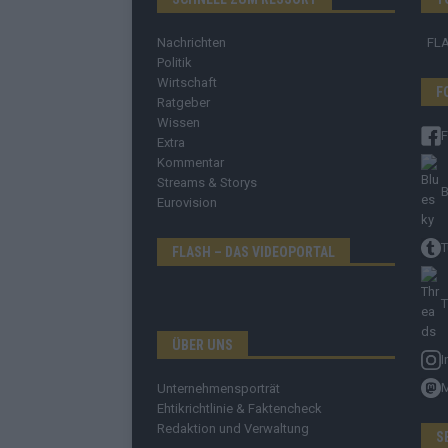
Nachrichten
FL
Politik
Wirtschaft
F
Ratgeber
Wissen
Extra
Kommentar
Streams & Storys
B
Eurovision
T
FLASH – DAS VIDEOPORTAL
T
ÜBER UNS
I
Unternehmensporträt
Ehtikrichtlinie & Faktencheck
Redaktion und Verwaltung
S