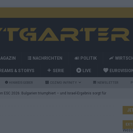
MAGAZIN
NACHRICHTEN
POLITIK
WIRTSC
REAMS & STORYS
SERIE
LIVE
EUROVISIO
HINWEISGEBER
COZMO INFINITY
NEWSLETTER
P
 ESC 2026: Bulgarien triumphiert – und Israel-Ergebnis sorgt für
JE
nd die Showacts im ESC-Finale 2026 in Wien
EUROVISION
utschland auf Platz 2: ESC-Finale-Startreihenfolge hat
EXT