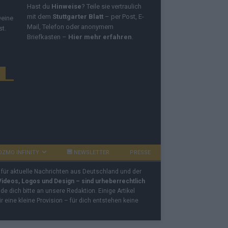
Hast du
Hinweise
? Teile sie vertraulich
mit dem
Stuttgarter Blatt
– per Post, E-
Deine
Mail, Telefon oder anonymem
st.
Briefkasten –
Hier mehr erfahren
.
OZMO INFINITY
NEWSLETTER
PRESSE
 für aktuelle Nachrichten aus Deutschland und der
 Videos, Logos und Design – sind urheberrechtlich
e dich bitte an unsere Redaktion. Einige Artikel
ir eine kleine Provision – für dich entstehen keine