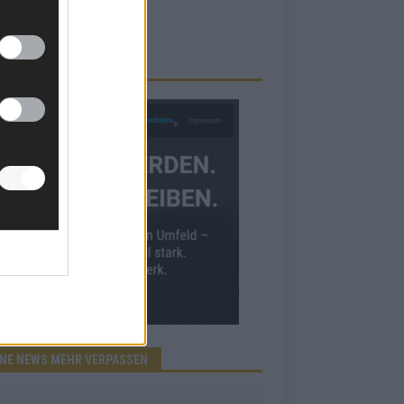
RBE BEI UNS!
INE NEWS MEHR VERPASSEN