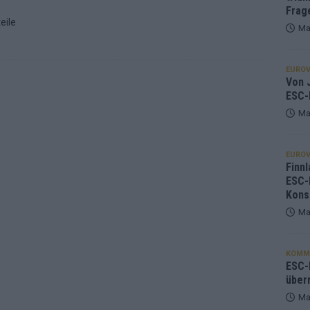
Frag
eile
Ma
EUROV
Von J
ESC-
Ma
EUROV
Finnl
ESC-
Kons
Ma
KOMM
ESC-F
über
Ma