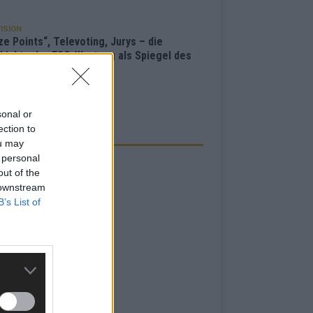
ISION
e Points“, Televoting, Jurys – die
hichte der ESC-Wertung als Spiegel des
bewerbs
i 2026
sonal or
ection to
ZEIGE
ou may
 personal
out of the
 downstream
B’s List of