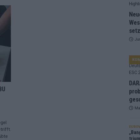
d Favorit, Australien überrascht – alle Acts und unsere Prognose
Neu
Wes
setz
ng, Jurys – die Geschichte der ESC-Wertung als Spiegel des
Ju
ualifikanten, vier Big-Four-Länder, ein Gastgeber – alle Acts im
KO
nknown“, Walzer zu kurz, Moderation zu provinziell – das Fazit zum
DARA
BU
prob
le 2: Dänemark vorne, Aserbaidschan chancenlos – Zypern
gesc
Ma
 Café, neue Westernstadt: Der Europa-Park 2026 setzt auf viele
egel
EUROV
rifft.
„Ban
übte
trium
srael problematisch, Deutschland strukturell gescheitert – das