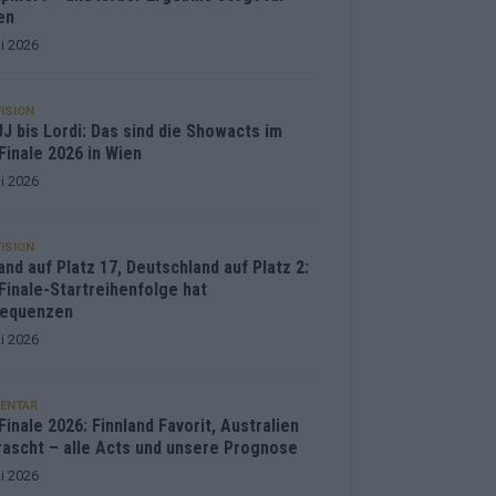
en
i 2026
ISION
J bis Lordi: Das sind die Showacts im
Finale 2026 in Wien
i 2026
ISION
and auf Platz 17, Deutschland auf Platz 2:
Finale-Startreihenfolge hat
equenzen
i 2026
ENTAR
inale 2026: Finnland Favorit, Australien
rascht – alle Acts und unsere Prognose
i 2026