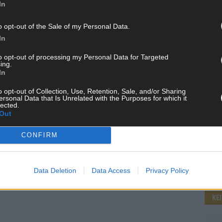
In
o opt-out of the Sale of my Personal Data.
WE
In
to opt-out of processing my Personal Data for Targeted
ing.
In
o opt-out of Collection, Use, Retention, Sale, and/or Sharing
ersonal Data that Is Unrelated with the Purposes for which it
lected.
Out
CONFIRM
Data Deletion
Data Access
Privacy Policy
KE