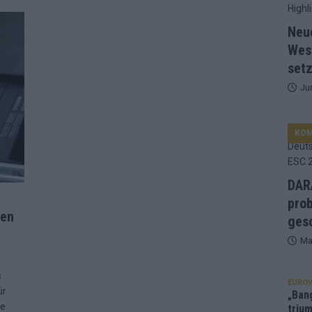
d Favorit, Australien überrascht – alle Acts und unsere Prognose
Neu
Wes
setz
ng, Jurys – die Geschichte der ESC-Wertung als Spiegel des
Ju
ualifikanten, vier Big-Four-Länder, ein Gastgeber – alle Acts im
KO
nknown“, Walzer zu kurz, Moderation zu provinziell – das Fazit zum
DARA
e
prob
hen
le 2: Dänemark vorne, Aserbaidschan chancenlos – Zypern
gesc
Ma
 Café, neue Westernstadt: Der Europa-Park 2026 setzt auf viele
s
EUROV
ür
„Ban
ie
trium
srael problematisch, Deutschland strukturell gescheitert – das