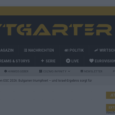
MAGAZIN
NACHRICHTEN
POLITIK
WIRTSC
REAMS & STORYS
SERIE
LIVE
EUROVISIO
HINWEISGEBER
COZMO INFINITY
NEWSLETTER
P
 ESC 2026: Bulgarien triumphiert – und Israel-Ergebnis sorgt für
JE
nd die Showacts im ESC-Finale 2026 in Wien
EUROVISION
utschland auf Platz 2: ESC-Finale-Startreihenfolge hat
EXT