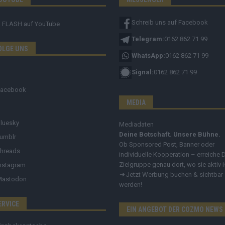
Schreib uns auf Facebook
FLASH
auf YouTube
Telegram:
0162 862 71 99
OLGE UNS
WhatsApp:
0162 862 71 99
Signal:
0162 862 71 99
Facebook
MEDIA
luesky
Mediadaten
Deine Botschaft. Unsere Bühne.
umblr
Ob Sponsored Post, Banner oder
hreads
individuelle Kooperation – erreiche 
Zielgruppe genau dort, wo sie aktiv i
nstagram
➔
Jetzt Werbung buchen & sichtbar
Mastodon
werden!
ERVICE
EIN ANGEBOT DER COZMO NEWS