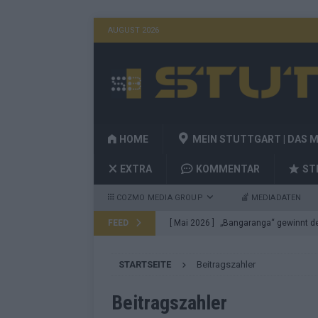
AUGUST 2026
HOME
MEIN STUTTGART | DAS 
EXTRA
KOMMENTAR
ST
COZMO MEDIA GROUP
MEDIADATEN
FEED
[ Mai 2026 ]
„Bangaranga“ gewinnt den
Fragen
EUROVISION
STARTSEITE
Beitragszahler
[ Mai 2026 ]
Von JJ bis Lordi: Das si
[ Mai 2026 ]
Finnland auf Platz 17, De
Beitragszahler