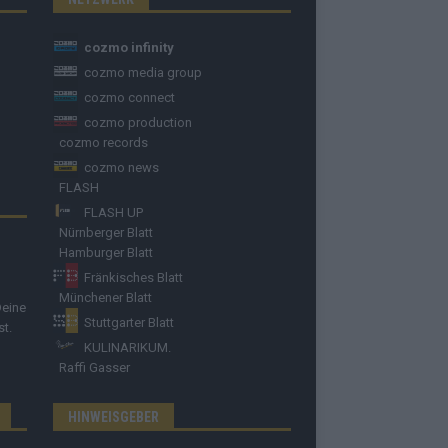
cozmo infinity
cozmo media group
cozmo connect
cozmo production
cozmo records
cozmo news
FLASH
FLASH UP
Nürnberger Blatt
Hamburger Blatt
Fränkisches Blatt
Münchener Blatt
Deine
Stuttgarter Blatt
st.
KULINARIKUM.
Raffi Gasser
HINWEISGEBER