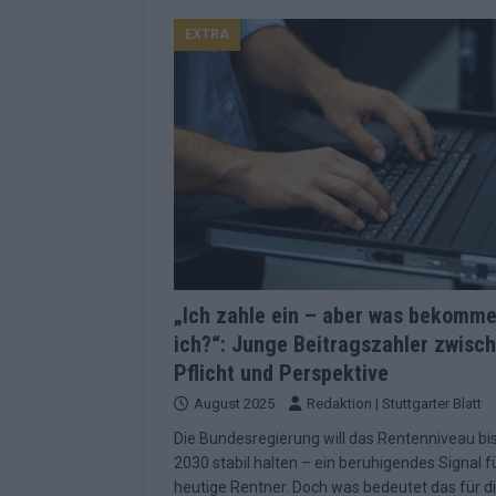
Konsequenzen
EUROVISION
EXTRA
[ Mai 2026 ]
ESC-Finale 2026: Finnlan
KOMMENTAR
[ Mai 2026 ]
„Douze Points“, Televoti
Wettbewerbs
EUROVISION
[ Mai 2026 ]
ESC-Finale komplett: 20 Q
Überblick
EUROVISION
[ Mai 2026 ]
ESC 2026: JJ performt „U
zweiten Halbfinale
KOMMENTAR
„Ich zahle ein – aber was bekomm
ich?“: Junge Beitragszahler zwisc
[ Mai 2026 ]
Quoten vor ESC-Halbfina
Pflicht und Perspektive
überrascht negativ
EXTRA
August 2025
Redaktion | Stuttgarter Blatt
[ Juni 2026 ]
Neue Themenwelt, neues
Die Bundesregierung will das Rentenniveau bi
Highlights
EXTRA
2030 stabil halten – ein beruhigendes Signal f
heutige Rentner. Doch was bedeutet das für d
[ Mai 2026 ]
DARA gewinnt verdient, I