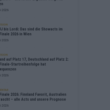
en
i 2026
ISION
J bis Lordi: Das sind die Showacts im
Finale 2026 in Wien
i 2026
ISION
and auf Platz 17, Deutschland auf Platz 2:
Finale-Startreihenfolge hat
equenzen
i 2026
ENTAR
inale 2026: Finnland Favorit, Australien
rascht – alle Acts und unsere Prognose
i 2026