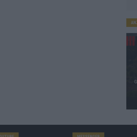
AN
OUTUBE
MESSENGER