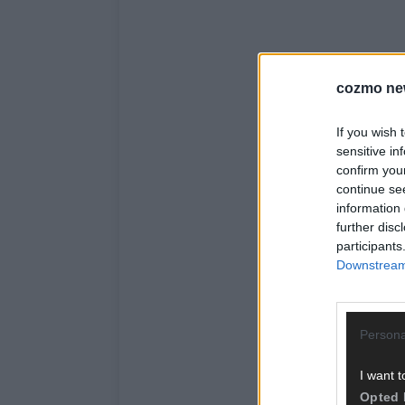
cozmo ne
If you wish 
sensitive in
confirm you
continue se
information 
further disc
participants
Downstream 
Persona
I want t
Opted 