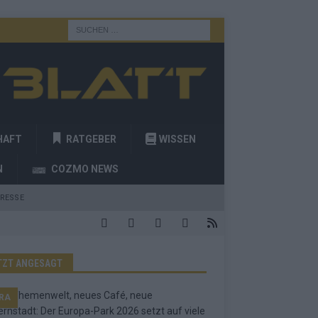
HAFT
RATGEBER
WISSEN
N
COZMO NEWS
RESSE
TZT ANGESAGT
RA