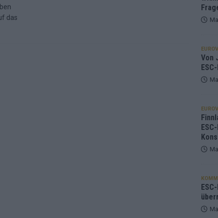
aben
Frag
uf das
Ma
EUROV
Von J
ESC-
Ma
EUROV
Finnl
ESC-
Kons
Ma
KOMM
ESC-F
über
Ma