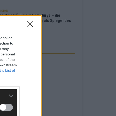
ISION
e Points“, Televoting, Jurys – die
hichte der ESC-Wertung als Spiegel des
bewerbs
i 2026
sonal or
ection to
ou may
ZEIGE
 personal
out of the
 downstream
B’s List of