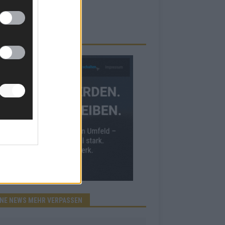
RBE BEI UNS!
INE NEWS MEHR VERPASSEN