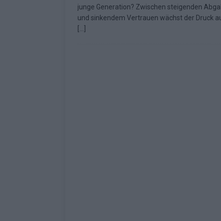
junge Generation? Zwischen steigenden Abg
Fazit zum ESC 2026
KOMMENTAR
und sinkendem Vertrauen wächst der Druck a
[…]