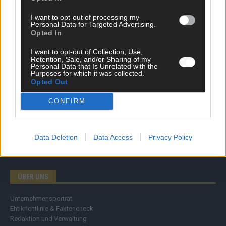
Wirtschaft
I want to opt-out of processing my
Ratgeber
Personal Data for Targeted Advertising.
Wissen
Opted In
Extra
Kommentar
I want to opt-out of Collection, Use,
Retention, Sale, and/or Sharing of my
Streams & Storys
Personal Data that Is Unrelated with the
Eurovision
Purposes for which it was collected.
Opted Out
FLASH – DAS VIDEOPORTAL
CONFIRM
Data Deletion
Data Access
Privacy Policy
ÜBER UNS
Unternehmensporträt
Ehtikrichtlinie & Faktencheck
Redaktion und Verwaltung