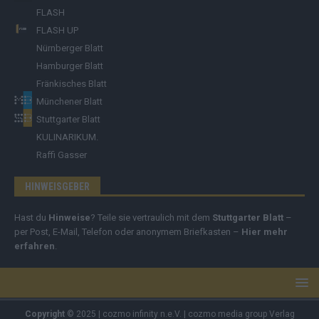
FLASH
FLASH UP
Nürnberger Blatt
Hamburger Blatt
Fränkisches Blatt
Münchener Blatt
Stuttgarter Blatt
KULINARIKUM.
Raffi Gasser
HINWEISGEBER
Hast du
Hinweise
? Teile sie vertraulich mit dem
Stuttgarter Blatt
–
per Post, E-Mail, Telefon oder anonymem Briefkasten –
Hier mehr
erfahren
.
Copyright
© 2025 | cozmo infinity n.e.V. | cozmo media group Verlag