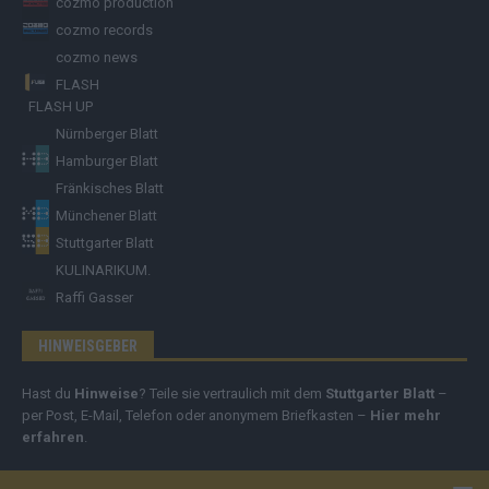
cozmo production
cozmo records
cozmo news
FLASH
FLASH UP
Nürnberger Blatt
Hamburger Blatt
Fränkisches Blatt
Münchener Blatt
Stuttgarter Blatt
KULINARIKUM.
Raffi Gasser
HINWEISGEBER
Hast du
Hinweise
? Teile sie vertraulich mit dem
Stuttgarter Blatt
–
per Post, E-Mail, Telefon oder anonymem Briefkasten –
Hier mehr
erfahren
.