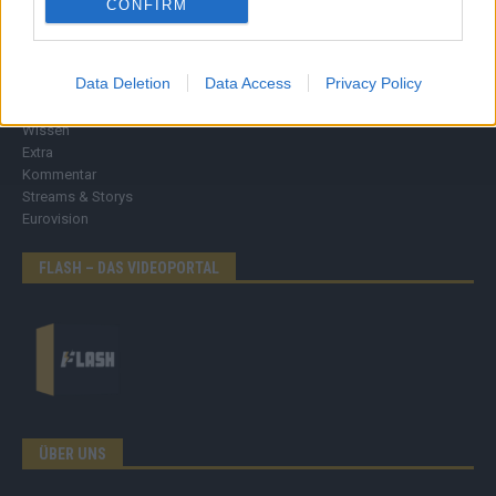
CONFIRM
Nachrichten
Politik
Data Deletion
Data Access
Privacy Policy
Wirtschaft
Ratgeber
Wissen
Extra
Kommentar
Streams & Storys
Eurovision
FLASH – DAS VIDEOPORTAL
ÜBER UNS