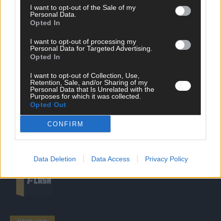
I want to opt-out of the Sale of my
Personal Data.
SCHNELL ZUM RESSORT
Opted In
Nachrichten
I want to opt-out of processing my
Personal Data for Targeted Advertising.
Politik
Opted In
Wirtschaft
Ratgeber
I want to opt-out of Collection, Use,
Wissen
Retention, Sale, and/or Sharing of my
Extra
Personal Data that Is Unrelated with the
Purposes for which it was collected.
Kommentar
Opted Out
Streams & Storys
Eurovision
CONFIRM
FLASH – DAS VIDEOPORTAL
Data Deletion
Data Access
Privacy Policy