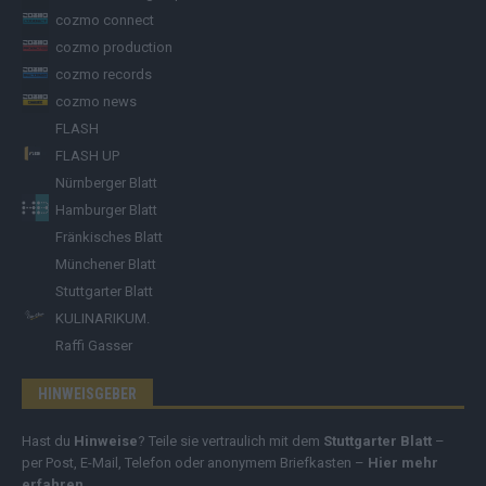
cozmo connect
cozmo production
cozmo records
cozmo news
FLASH
FLASH UP
Nürnberger Blatt
Hamburger Blatt
Fränkisches Blatt
Münchener Blatt
Stuttgarter Blatt
KULINARIKUM.
Raffi Gasser
HINWEISGEBER
Hast du
Hinweise
? Teile sie vertraulich mit dem
Stuttgarter Blatt
–
per Post, E-Mail, Telefon oder anonymem Briefkasten –
Hier mehr
erfahren
.