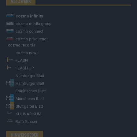
NETZWERK
cozmo infinity
cozmo media group
cozmo connect
cozmo production
cozmo records
cozmo news
FLASH
FLASH UP
Nürnberger Blatt
Hamburger Blatt
Fränkisches Blatt
Münchener Blatt
Stuttgarter Blatt
KULINARIKUM.
Raffi Gasser
HINWEISGEBER