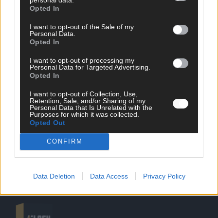
Opted In
I want to opt-out of the Sale of my
Personal Data.
Opted In
SCHNELL ZUM RESSORT
I want to opt-out of processing my
Personal Data for Targeted Advertising.
Opted In
Nachrichten
Politik
I want to opt-out of Collection, Use,
Wirtschaft
Retention, Sale, and/or Sharing of my
Personal Data that Is Unrelated with the
Ratgeber
Purposes for which it was collected.
Wissen
Opted Out
Extra
Kommentar
CONFIRM
Streams & Storys
Eurovision
Data Deletion
Data Access
Privacy Policy
FLASH – DAS VIDEOPORTAL