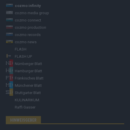
cozmo infinity
cozmo media group
cozmo connect
cozmo production
cozmo records
cozmo news
FLASH
FLASH UP
Nürnberger Blatt
Hamburger Blatt
Fränkisches Blatt
Münchener Blatt
Stuttgarter Blatt
KULINARIKUM.
Raffi Gasser
HINWEISGEBER