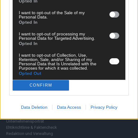
Opted In
Wirtschaft
Ratgeber
I want to opt-out of the Sale of my
Personal Data.
Wissen
Opted In
Extra
Kommentar
I want to opt-out of processing my
Streams & Storys
Personal Data for Targeted Advertising.
Eurovision
Opted In
I want to opt-out of Collection, Use,
FLASH – DAS VIDEOPORTAL
Retention, Sale, and/or Sharing of my
Personal Data that Is Unrelated with the
Purposes for which it was collected.
Opted Out
CONFIRM
Data Deletion
Data Access
Privacy Policy
ÜBER UNS
Unternehmensporträt
Ehtikrichtlinie & Faktencheck
Redaktion und Verwaltung