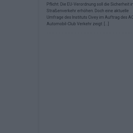
Pflicht. Die EU-Verordnung soll die Sicherheit 
Fazit zum ESC 2026
KOMMENTAR
Straßenverkehr erhöhen. Doch eine aktuelle
Umfrage des Instituts Civey im Auftrag des A
Automobil-Club Verkehr zeigt:
[…]