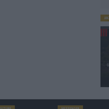
AN
OUTUBE
MESSENGER