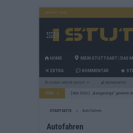
AUGUST 2026
HOME
MEIN STUTTGART | DAS 
EXTRA
KOMMENTAR
ST
COZMO MEDIA GROUP
MEDIADATEN
FEED
[ Mai 2026 ]
„Bangaranga“ gewinnt den
Fragen
EUROVISION
STARTSEITE
Autofahren
[ Mai 2026 ]
Von JJ bis Lordi: Das si
[ Mai 2026 ]
Finnland auf Platz 17, De
Autofahren