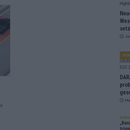
d Favorit, Australien überrascht – alle Acts und unsere Prognose
Neu
Wes
setz
ng, Jurys – die Geschichte der ESC-Wertung als Spiegel des
Ju
ualifikanten, vier Big-Four-Länder, ein Gastgeber – alle Acts im
KO
nknown“, Walzer zu kurz, Moderation zu provinziell – das Fazit zum
DARA
:
prob
le 2: Dänemark vorne, Aserbaidschan chancenlos – Zypern
gesc
Ma
tt
 Café, neue Westernstadt: Der Europa-Park 2026 setzt auf viele
EUROV
„Ban
trium
srael problematisch, Deutschland strukturell gescheitert – das