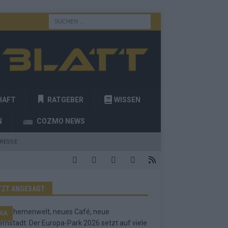
HAFT
RATGEBER
WISSEN
N
COZMO NEWS
RESSE
TZT ANGESAGT
RA