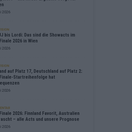
en
i 2026
ISION
J bis Lordi: Das sind die Showacts im
Finale 2026 in Wien
i 2026
ISION
and auf Platz 17, Deutschland auf Platz 2:
Finale-Startreihenfolge hat
equenzen
i 2026
ENTAR
inale 2026: Finnland Favorit, Australien
rascht – alle Acts und unsere Prognose
i 2026