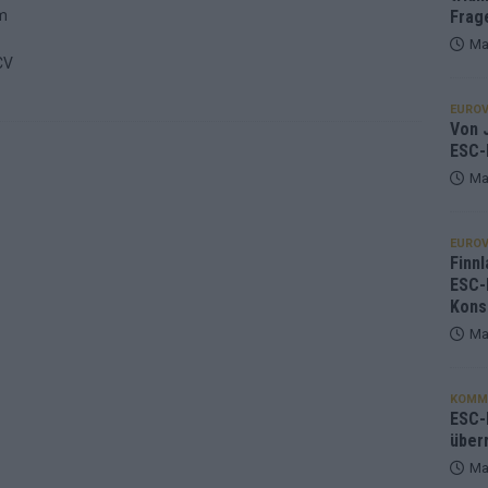
im
Frag
Ma
CV
EUROV
Von J
ESC-
Ma
EUROV
Finnl
ESC-
Kons
Ma
KOMM
ESC-F
über
Ma