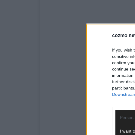
cozmo ne
If you wish 
sensitive in
confirm you
continue se
information 
further disc
participants
Downstream 
Persona
I want t