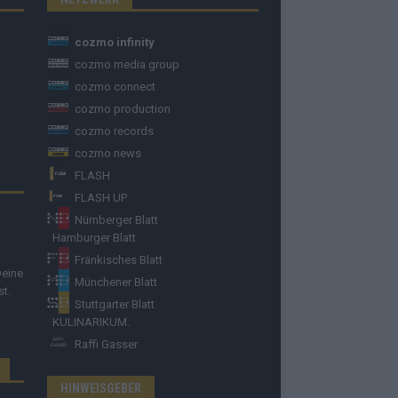
cozmo infinity
cozmo media group
cozmo connect
cozmo production
cozmo records
cozmo news
FLASH
FLASH UP
Nürnberger Blatt
Hamburger Blatt
Fränkisches Blatt
Deine
Münchener Blatt
st.
Stuttgarter Blatt
KULINARIKUM.
Raffi Gasser
HINWEISGEBER