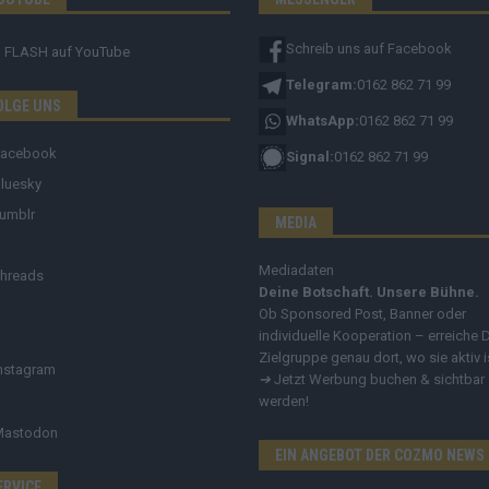
Schreib uns auf Facebook
FLASH
auf YouTube
Telegram:
0162 862 71 99
OLGE UNS
WhatsApp:
0162 862 71 99
Facebook
Signal:
0162 862 71 99
luesky
umblr
MEDIA
Mediadaten
hreads
Deine Botschaft. Unsere Bühne.
Ob Sponsored Post, Banner oder
individuelle Kooperation – erreiche 
Zielgruppe genau dort, wo sie aktiv i
nstagram
➔
Jetzt Werbung buchen & sichtbar
werden!
Mastodon
EIN ANGEBOT DER COZMO NEWS
ERVICE