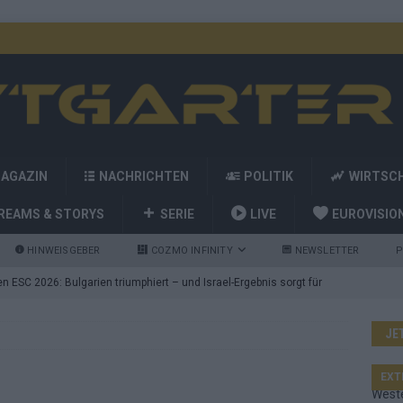
MAGAZIN
NACHRICHTEN
POLITIK
WIRTSC
REAMS & STORYS
SERIE
LIVE
EUROVISIO
HINWEISGEBER
COZMO INFINITY
NEWSLETTER
P
 ESC 2026: Bulgarien triumphiert – und Israel-Ergebnis sorgt für
JE
nd die Showacts im ESC-Finale 2026 in Wien
EUROVISION
utschland auf Platz 2: ESC-Finale-Startreihenfolge hat
EXT