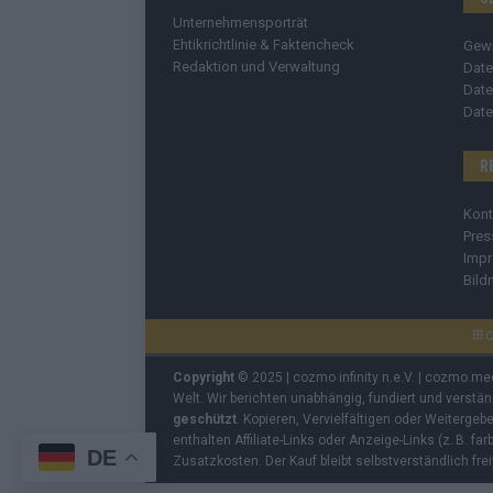
Unternehmensporträt
Ehtikrichtlinie & Faktencheck
Gew
Redaktion und Verwaltung
Date
Date
Date
R
Kont
Pres
Imp
Bild
C
Copyright
© 2025 | cozmo infinity n.e.V. | cozmo me
Welt. Wir berichten unabhängig, fundiert und verstä
geschützt
. Kopieren, Vervielfältigen oder Weiterge
enthalten Affiliate-Links oder Anzeige-Links (z. B. fa
DE
Zusatzkosten. Der Kauf bleibt selbstverständlich frei