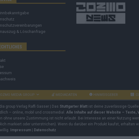
innbekanntgabe
nschutz
nschutzvereinbarungen
nauszug & Löschanfrage
ECHTLICHES
akt
se
ressum
nachweis
OZMO MEDIA GROUP
MEDIADATEN
HINWEISGEBER
C
dia group Verlag Raffi Gasser | Das
Stuttgarter Blatt
ist deine zuverlässige Quelle
ndlich – online, mobil und crossmedial.
Alle Inhalte auf dieser Website – Texte,
ben ohne unsere Zustimmung ist nicht erlaubt. Bei Interesse an einer Nutzung wend
rblich markiert oder unterstrichen). Wenn du darüber ein Produkt kaufst, erhalten w
willig.
Impressum
|
Datenschutz