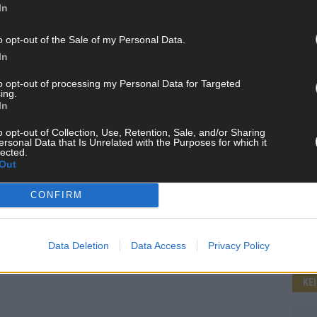
In
o opt-out of the Sale of my Personal Data.
WE
In
to opt-out of processing my Personal Data for Targeted
ing.
In
o opt-out of Collection, Use, Retention, Sale, and/or Sharing
ersonal Data that Is Unrelated with the Purposes for which it
lected.
Out
CONFIRM
Data Deletion
Data Access
Privacy Policy
KE