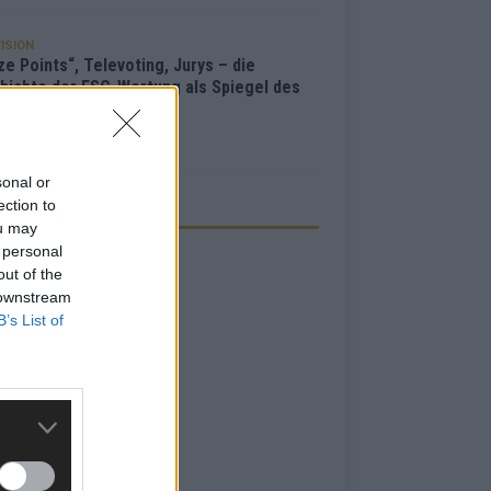
ISION
e Points“, Televoting, Jurys – die
hichte der ESC-Wertung als Spiegel des
bewerbs
i 2026
sonal or
ection to
ZEIGE
ou may
 personal
out of the
 downstream
B’s List of