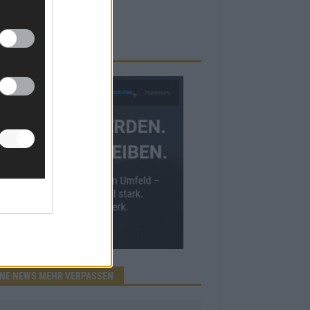
RBE BEI UNS!
INE NEWS MEHR VERPASSEN