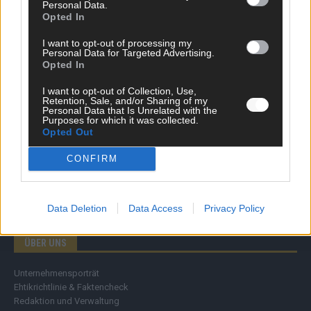
Personal Data.
Wirtschaft
Opted In
Ratgeber
Wissen
I want to opt-out of processing my
Personal Data for Targeted Advertising.
Extra
Opted In
Kommentar
Streams & Storys
I want to opt-out of Collection, Use,
Eurovision
Retention, Sale, and/or Sharing of my
Personal Data that Is Unrelated with the
Purposes for which it was collected.
FLASH – DAS VIDEOPORTAL
Opted Out
CONFIRM
Data Deletion
Data Access
Privacy Policy
ÜBER UNS
Unternehmensporträt
Ehtikrichtlinie & Faktencheck
Redaktion und Verwaltung