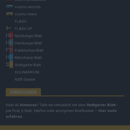
cozmo records
cozmo news
FLASH
FLASH UP
Nürnberger Blatt
Hamburger Blatt
Fränkisches Blatt
Münchener Blatt
Stuttgarter Blatt
KULINARIKUM.
Raffi Gasser
HINWEISGEBER
Hast du
Hinweise
? Teile sie vertraulich mit dem
Stuttgarter Blatt
–
per Post, E-Mail, Telefon oder anonymem Briefkasten –
Hier mehr
erfahren
.