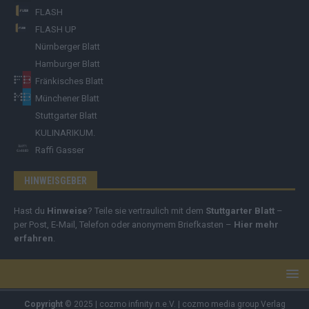
FLASH
FLASH UP
Nürnberger Blatt
Hamburger Blatt
Fränkisches Blatt
Münchener Blatt
Stuttgarter Blatt
KULINARIKUM.
Raffi Gasser
HINWEISGEBER
Hast du
Hinweise
? Teile sie vertraulich mit dem
Stuttgarter Blatt
–
per Post, E-Mail, Telefon oder anonymem Briefkasten –
Hier mehr
erfahren
.
Copyright
© 2025 | cozmo infinity n.e.V. | cozmo media group Verlag