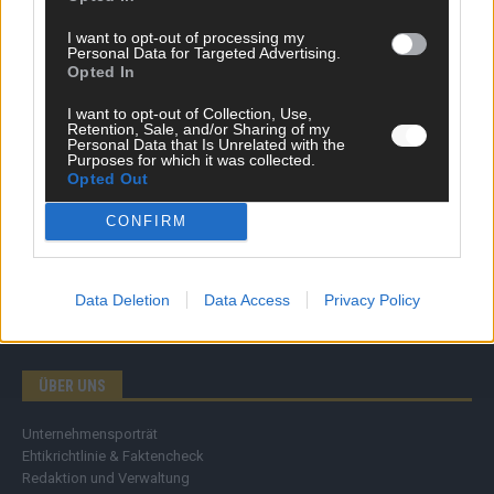
Wirtschaft
I want to opt-out of processing my
Ratgeber
Personal Data for Targeted Advertising.
Wissen
Opted In
Extra
Kommentar
I want to opt-out of Collection, Use,
Retention, Sale, and/or Sharing of my
Streams & Storys
Personal Data that Is Unrelated with the
Eurovision
Purposes for which it was collected.
Opted Out
FLASH – DAS VIDEOPORTAL
CONFIRM
Data Deletion
Data Access
Privacy Policy
ÜBER UNS
Unternehmensporträt
Ehtikrichtlinie & Faktencheck
Redaktion und Verwaltung