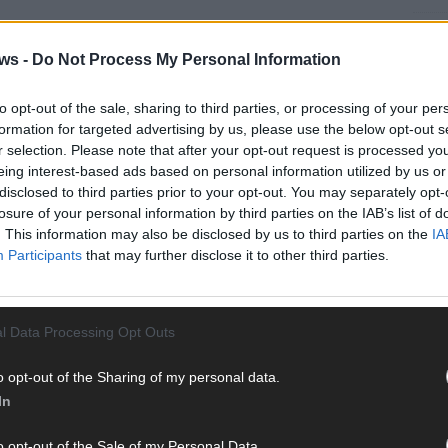
EUROV
„Douz
ws -
Do Not Process My Personal Information
Gesc
Wett
to opt-out of the sale, sharing to third parties, or processing of your per
Ma
formation for targeted advertising by us, please use the below opt-out s
r selection. Please note that after your opt-out request is processed y
eing interest-based ads based on personal information utilized by us or
disclosed to third parties prior to your opt-out. You may separately opt-
AN
losure of your personal information by third parties on the IAB’s list of
. This information may also be disclosed by us to third parties on the
IA
Participants
that may further disclose it to other third parties.
l Data Processing Opt Outs
o opt-out of the Sharing of my personal data.
In
o opt-out of the Sale of my Personal Data.