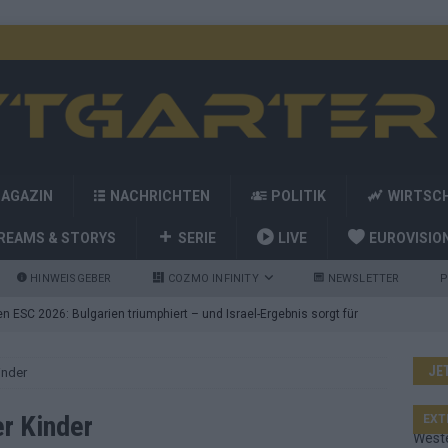
MAGAZIN
NACHRICHTEN
POLITIK
WIRTSC
REAMS & STORYS
SERIE
LIVE
EUROVISIO
HINWEISGEBER
COZMO INFINITY
NEWSLETTER
P
 ESC 2026: Bulgarien triumphiert – und Israel-Ergebnis sorgt für
JE
inder
nd die Showacts im ESC-Finale 2026 in Wien
EUROVISION
utschland auf Platz 2: ESC-Finale-Startreihenfolge hat
er Kinder
EXT