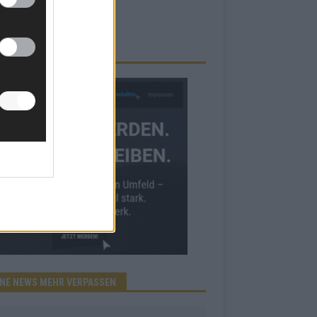
RBE BEI UNS!
INE NEWS MEHR VERPASSEN