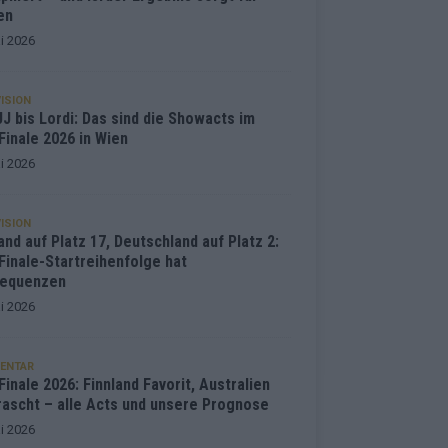
en
i 2026
ISION
J bis Lordi: Das sind die Showacts im
Finale 2026 in Wien
i 2026
ISION
and auf Platz 17, Deutschland auf Platz 2:
Finale-Startreihenfolge hat
equenzen
i 2026
ENTAR
inale 2026: Finnland Favorit, Australien
rascht – alle Acts und unsere Prognose
i 2026