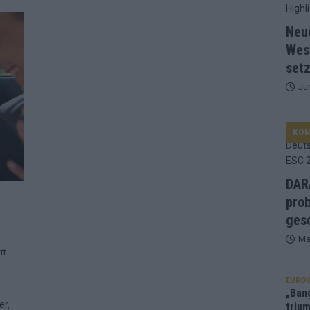
d Favorit, Australien überrascht – alle Acts und unsere Prognose
Neu
Wes
setz
ng, Jurys – die Geschichte der ESC-Wertung als Spiegel des
Ju
ualifikanten, vier Big-Four-Länder, ein Gastgeber – alle Acts im
KO
nknown“, Walzer zu kurz, Moderation zu provinziell – das Fazit zum
DARA
prob
le 2: Dänemark vorne, Aserbaidschan chancenlos – Zypern
gesc
Ma
tt
 Café, neue Westernstadt: Der Europa-Park 2026 setzt auf viele
EUROV
„Ban
er,
trium
srael problematisch, Deutschland strukturell gescheitert – das