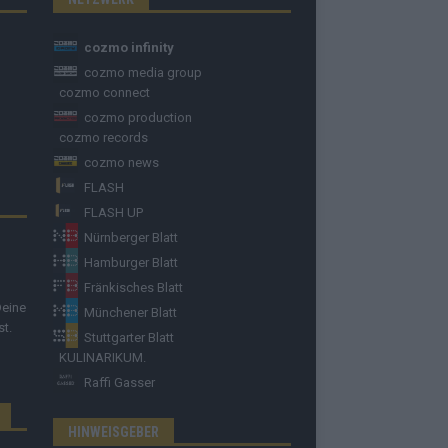
cozmo infinity
cozmo media group
cozmo connect
cozmo production
cozmo records
cozmo news
FLASH
FLASH UP
Nürnberger Blatt
Hamburger Blatt
Fränkisches Blatt
Deine
Münchener Blatt
st.
Stuttgarter Blatt
KULINARIKUM.
Raffi Gasser
HINWEISGEBER