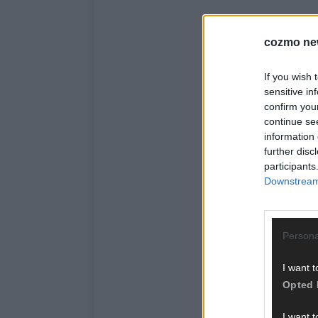
cozmo ne
If you wish 
sensitive in
confirm you
continue se
information 
further disc
participants
Downstream 
Persona
I want t
Opted 
I want t