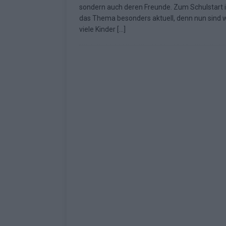
sondern auch deren Freunde. Zum Schulstart i
Fazit zum ESC 2026
KOMMENTAR
das Thema besonders aktuell, denn nun sind 
viele Kinder
[…]