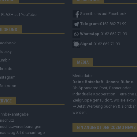
Schreib uns auf Facebook
FLASH
auf YouTube
Telegram:
0162 862 71 99
OLGE UNS
WhatsApp:
0162 862 71 99
Facebook
Signal:
0162 862 71 99
luesky
umblr
MEDIA
hreads
Mediadaten
nstagram
Deine Botschaft. Unsere Bühne.
Mastodon
Ob Sponsored Post, Banner oder
individuelle Kooperation – erreiche 
Zielgruppe genau dort, wo sie aktiv i
ERVICE
➔
Jetzt Werbung buchen & sichtbar
werden!
innbekanntgabe
nschutz
nschutzvereinbarungen
EIN ANGEBOT DER COZMO NEWS
nauszug & Löschanfrage