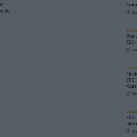
st
Frag
wieder
Ma
EUROV
Von J
ESC-
Ma
EUROV
Finnl
ESC-
Kons
Ma
KOMM
ESC-F
über
Ma