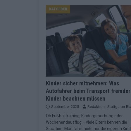
Konsequenzen
EUROVISION
RATGEBER
[ Mai 2026 ]
ESC-Finale 2026: Finnlan
KOMMENTAR
[ Mai 2026 ]
„Douze Points“, Televoti
Wettbewerbs
EUROVISION
[ Mai 2026 ]
ESC-Finale komplett: 20 Q
Überblick
EUROVISION
[ Mai 2026 ]
ESC 2026: JJ performt „U
zweiten Halbfinale
KOMMENTAR
Kinder sicher mitnehmen: Was
Autofahrer beim Transport fremder
[ Mai 2026 ]
Quoten vor ESC-Halbfina
Kinder beachten müssen
überrascht negativ
EXTRA
September 2025
Redaktion | Stuttgarter Bla
[ Juni 2026 ]
Neue Themenwelt, neues
Ob Fußballtraining, Kindergeburtstag oder
Highlights
EXTRA
Wochenendausflug – viele Eltern kennen die
Situation: Man fährt nicht nur die eigenen Kind
[ Mai 2026 ]
DARA gewinnt verdient, I