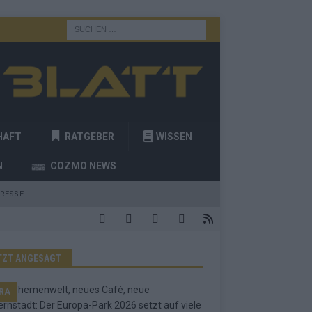
HAFT
RATGEBER
WISSEN
N
COZMO NEWS
RESSE
TZT ANGESAGT
RA