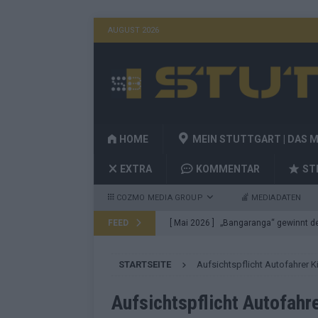
AUGUST 2026
HOME
MEIN STUTTGART | DAS 
EXTRA
KOMMENTAR
ST
COZMO MEDIA GROUP
MEDIADATEN
FEED
[ Mai 2026 ]
„Bangaranga“ gewinnt den
Fragen
EUROVISION
STARTSEITE
Aufsichtspflicht Autofahrer K
[ Mai 2026 ]
Von JJ bis Lordi: Das si
[ Mai 2026 ]
Finnland auf Platz 17, De
Aufsichtspflicht Autofahr