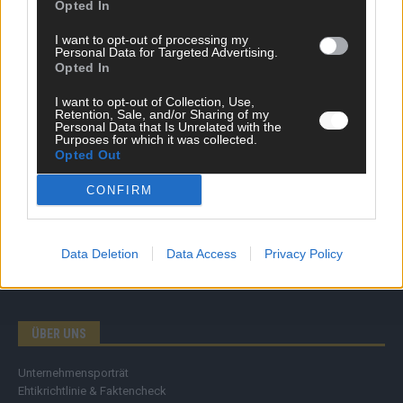
Opted In
SCHNELL ZUM RESSORT
I want to opt-out of processing my
Personal Data for Targeted Advertising.
Opted In
Nachrichten
Politik
I want to opt-out of Collection, Use,
Wirtschaft
Retention, Sale, and/or Sharing of my
Ratgeber
Personal Data that Is Unrelated with the
Purposes for which it was collected.
Wissen
Opted Out
Extra
Kommentar
CONFIRM
Streams & Storys
Eurovision
Data Deletion
Data Access
Privacy Policy
FLASH – DAS VIDEOPORTAL
ÜBER UNS
Unternehmensporträt
Ehtikrichtlinie & Faktencheck