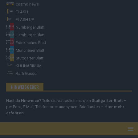
cozmo news
FLASH
FLASH UP
Nürnberger Blatt
Hamburger Blatt
Fränkisches Blatt
Münchener Blatt
Stuttgarter Blatt
KULINARIKUM.
Raffi Gasser
HINWEISGEBER
Hast du
Hinweise
? Teile sie vertraulich mit dem
Stuttgarter Blatt
–
per Post, E-Mail, Telefon oder anonymem Briefkasten –
Hier mehr
erfahren
.