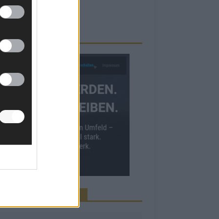
RBE BEI UNS!
INE NEWS MEHR VERPASSEN