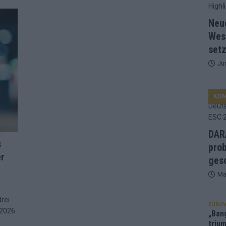
d Favorit, Australien überrascht – alle Acts und unsere Prognose
Neu
Wes
setz
ng, Jurys – die Geschichte der ESC-Wertung als Spiegel des
Ju
ualifikanten, vier Big-Four-Länder, ein Gastgeber – alle Acts im
KO
nknown“, Walzer zu kurz, Moderation zu provinziell – das Fazit zum
DARA
s
prob
er
le 2: Dänemark vorne, Aserbaidschan chancenlos – Zypern
gesc
Ma
 Café, neue Westernstadt: Der Europa-Park 2026 setzt auf viele
drei
EUROV
 2026
„Ban
trium
srael problematisch, Deutschland strukturell gescheitert – das