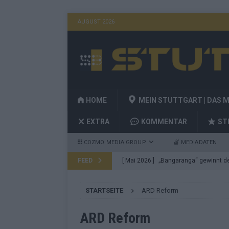
AUGUST 2026
HOME
MEIN STUTTGART | DAS 
EXTRA
KOMMENTAR
ST
COZMO MEDIA GROUP
MEDIADATEN
FEED
[ Mai 2026 ]
„Bangaranga“ gewinnt den
Fragen
EUROVISION
STARTSEITE
ARD Reform
[ Mai 2026 ]
Von JJ bis Lordi: Das si
[ Mai 2026 ]
Finnland auf Platz 17, De
ARD Reform