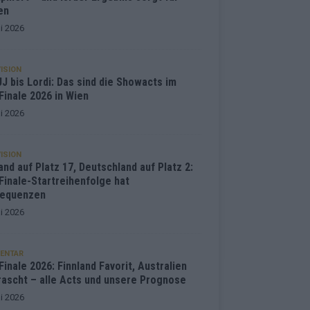
en
i 2026
ISION
J bis Lordi: Das sind die Showacts im
Finale 2026 in Wien
i 2026
ISION
and auf Platz 17, Deutschland auf Platz 2:
Finale-Startreihenfolge hat
equenzen
i 2026
ENTAR
inale 2026: Finnland Favorit, Australien
rascht – alle Acts und unsere Prognose
i 2026