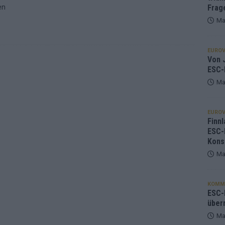
en
Frag
Ma
EUROV
Von J
ESC-
Ma
EUROV
Finnl
ESC-
Kons
Ma
KOMM
ESC-F
über
Ma