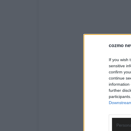
cozmo ne
If you wish 
sensitive in
confirm you
continue se
information 
further disc
participants
Downstream 
Persona