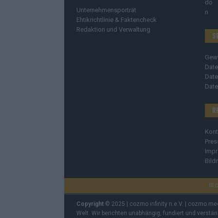
Unternehmensporträt
Ehtikrichtlinie & Faktencheck
Redaktion und Verwaltung
S
Gew
Date
Date
Date
R
Kont
Pres
Imp
Bild
C
Copyright
© 2025 | cozmo infinity n.e.V. | cozmo me
Welt. Wir berichten unabhängig, fundiert und verstä