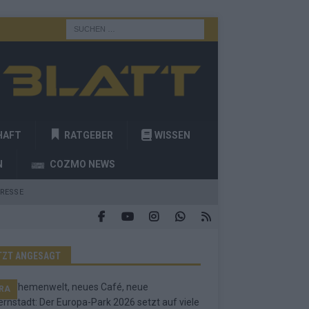
HAFT
RATGEBER
WISSEN
N
COZMO NEWS
RESSE
TZT ANGESAGT
RA