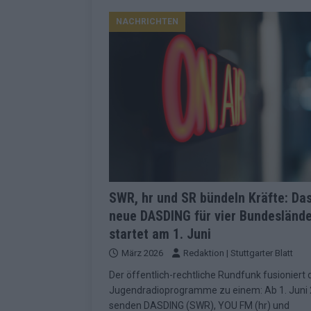
Konsequenzen
EUROVISION
NACHRICHTEN
[ Mai 2026 ]
ESC-Finale 2026: Finnlan
KOMMENTAR
[ Mai 2026 ]
„Douze Points“, Televoti
Wettbewerbs
EUROVISION
[ Mai 2026 ]
ESC-Finale komplett: 20 Q
Überblick
EUROVISION
[ Mai 2026 ]
ESC 2026: JJ performt „U
zweiten Halbfinale
KOMMENTAR
SWR, hr und SR bündeln Kräfte: Da
neue DASDING für vier Bundesländ
[ Mai 2026 ]
Quoten vor ESC-Halbfina
startet am 1. Juni
überrascht negativ
EXTRA
März 2026
Redaktion | Stuttgarter Blatt
[ Juni 2026 ]
Neue Themenwelt, neues
Der öffentlich-rechtliche Rundfunk fusioniert 
Highlights
EXTRA
Jugendradioprogramme zu einem: Ab 1. Juni
senden DASDING (SWR), YOU FM (hr) und
[ Mai 2026 ]
DARA gewinnt verdient, I