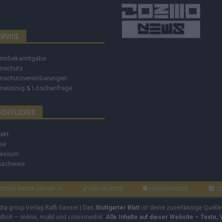
ERVICE
innbekanntgabe
nschutz
nschutzvereinbarungen
nauszug & Löschanfrage
ECHTLICHES
akt
se
ressum
nachweis
OZMO MEDIA GROUP
MEDIADATEN
HINWEISGEBER
C
dia group Verlag Raffi Gasser | Das
Stuttgarter Blatt
ist deine zuverlässige Quelle
ndlich – online, mobil und crossmedial.
Alle Inhalte auf dieser Website – Texte,