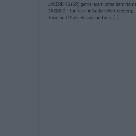
UNSERDING (SR) gemeinsam unter dem Nam
Fazit zum ESC 2026
KOMMENTAR
DASDING – für Hörer in Baden-Württemberg,
Rheinland-Pfalz, Hessen und dem
[…]