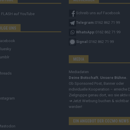
Schreib uns auf Facebook
FLASH
auf YouTube
Telegram:
0162 862 71 99
OLGE UNS
WhatsApp:
0162 862 71 99
Facebook
Signal:
0162 862 71 99
luesky
umblr
MEDIA
Mediadaten
hreads
Deine Botschaft. Unsere Bühne.
Ob Sponsored Post, Banner oder
individuelle Kooperation – erreiche 
Zielgruppe genau dort, wo sie aktiv i
nstagram
➔
Jetzt Werbung buchen & sichtbar
werden!
EIN ANGEBOT DER COZMO NEWS
Mastodon