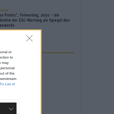
ISION
e Points“, Televoting, Jurys – die
hichte der ESC-Wertung als Spiegel des
bewerbs
i 2026
ZEIGE
sonal or
ection to
ou may
 personal
out of the
 downstream
B’s List of