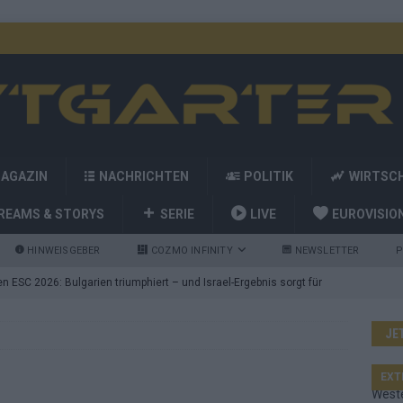
MAGAZIN
NACHRICHTEN
POLITIK
WIRTSC
REAMS & STORYS
SERIE
LIVE
EUROVISIO
HINWEISGEBER
COZMO INFINITY
NEWSLETTER
P
 ESC 2026: Bulgarien triumphiert – und Israel-Ergebnis sorgt für
JE
nd die Showacts im ESC-Finale 2026 in Wien
EUROVISION
utschland auf Platz 2: ESC-Finale-Startreihenfolge hat
EXT