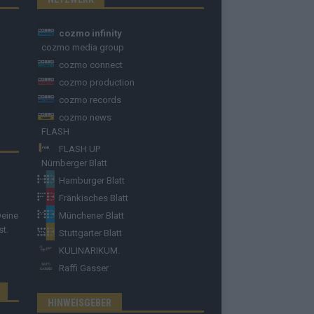
cozmo infinity
cozmo media group
cozmo connect
cozmo production
cozmo records
cozmo news
FLASH
FLASH UP
Nürnberger Blatt
Hamburger Blatt
Fränkisches Blatt
Deine
Münchener Blatt
st.
Stuttgarter Blatt
KULINARIKUM.
Raffi Gasser
HINWEISGEBER