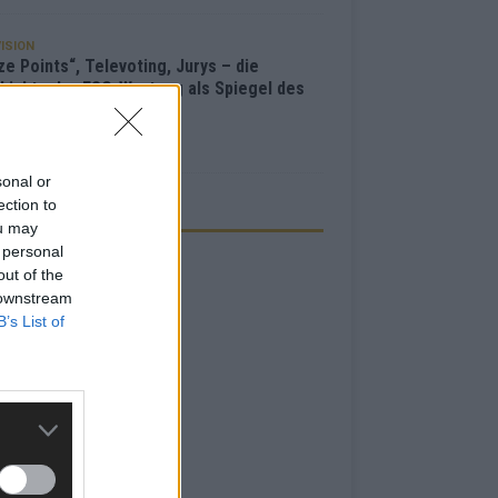
ISION
e Points“, Televoting, Jurys – die
hichte der ESC-Wertung als Spiegel des
bewerbs
i 2026
sonal or
ection to
ZEIGE
ou may
 personal
out of the
 downstream
B’s List of