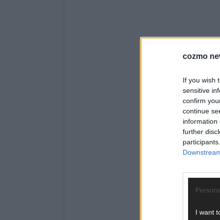
cozmo ne
If you wish 
sensitive in
confirm you
continue se
information 
further disc
participants
Downstream 
Persona
I want t