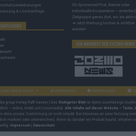
Ob Sponsored Post, Banner oder
nschutzvereinbarungen
individuelle Kooperation – erreiche 
nauszug & Löschanfrage
Zielgruppe genau dort, wo sie aktiv i
➔
Jetzt Werbung buchen & sichtbar
ECHTLICHES
werden!
akt
EIN ANGEBOT DER COZMO NEWS
se
ressum
nachweis
OZMO MEDIA GROUP
MEDIADATEN
HINWEISGEBER
C
dia group Verlag Raffi Gasser | Das
Stuttgarter Blatt
ist deine zuverlässige Quelle
ndlich – online, mobil und crossmedial.
Alle Inhalte auf dieser Website – Texte,
ben ohne unsere Zustimmung ist nicht erlaubt. Bei Interesse an einer Nutzung wend
rblich markiert oder unterstrichen). Wenn du darüber ein Produkt kaufst, erhalten w
willig.
Impressum
|
Datenschutz