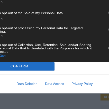
In
o opt-out of the Sale of my Personal Data.
WE
In
to opt-out of processing my Personal Data for Targeted
ing.
In
o opt-out of Collection, Use, Retention, Sale, and/or Sharing
ersonal Data that Is Unrelated with the Purposes for which it
lected.
Out
CONFIRM
Data Deletion
Data Access
Privacy Policy
KE