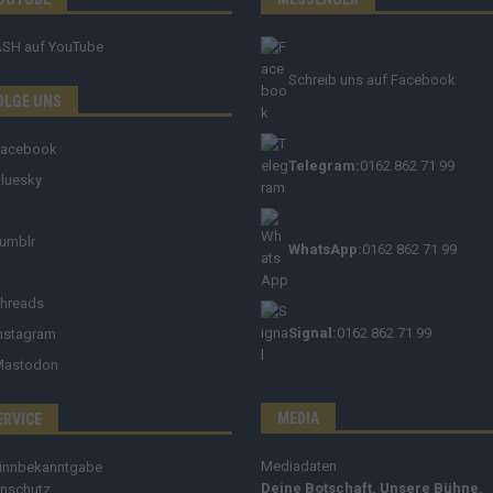
ASH
auf YouTube
Schreib uns auf Facebook
OLGE UNS
Facebook
Telegram:
0162 862 71 99
luesky
umblr
WhatsApp:
0162 862 71 99
hreads
Signal:
0162 862 71 99
nstagram
Mastodon
MEDIA
ERVICE
Mediadaten
innbekanntgabe
Deine Botschaft. Unsere Bühne.
nschutz