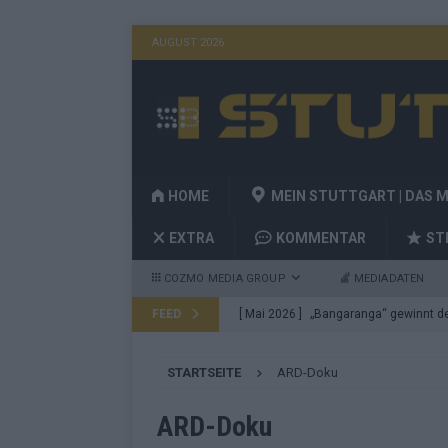
AUGUST 2026
HOME
MEIN STUTTGART | DAS 
EXTRA
KOMMENTAR
ST
COZMO MEDIA GROUP
MEDIADATEN
FEED
[ Mai 2026 ]
„Bangaranga“ gewinnt den
Fragen
EUROVISION
STARTSEITE
ARD-Doku
[ Mai 2026 ]
Von JJ bis Lordi: Das si
[ Mai 2026 ]
Finnland auf Platz 17, De
ARD-Doku