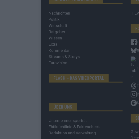
Nachrichten
FL
Politik
Wirtschaft
F
Ratgeber
Wissen
Extra
Kommentar
B
Streams & Storys
Eurovision
T
FLASH – DAS VIDEOPORTAL
T
I
ÜBER UNS
S
Unternehmensporträt
Ehtikrichtlinie & Faktencheck
Gew
Redaktion und Verwaltung
Date