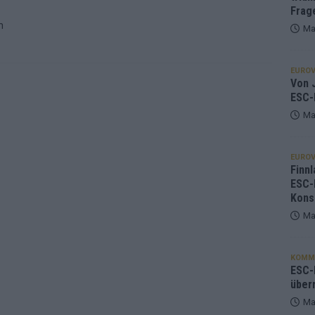
Frag
n
Ma
EUROV
Von J
ESC-
Ma
EUROV
Finnl
ESC-
Kons
Ma
KOMM
ESC-F
über
Ma