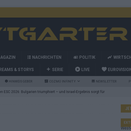
MAGAZIN
NACHRICHTEN
POLITIK
WIRTSC
REAMS & STORYS
SERIE
LIVE
EUROVISIO
HINWEISGEBER
COZMO INFINITY
NEWSLETTER
P
 ESC 2026: Bulgarien triumphiert – und Israel-Ergebnis sorgt für
JE
nd die Showacts im ESC-Finale 2026 in Wien
EUROVISION
utschland auf Platz 2: ESC-Finale-Startreihenfolge hat
EXT