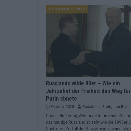
Konsequenzen
EUROVISION
STREAMS & STORYS
[ Mai 2026 ]
ESC-Finale 2026: Finnlan
KOMMENTAR
[ Mai 2026 ]
„Douze Points“, Televoti
Wettbewerbs
EUROVISION
[ Mai 2026 ]
ESC-Finale komplett: 20 Q
Überblick
EUROVISION
[ Mai 2026 ]
ESC 2026: JJ performt „U
zweiten Halbfinale
KOMMENTAR
Russlands wilde 90er – Wie ein
Jahrzehnt der Freiheit den Weg für
[ Mai 2026 ]
Quoten vor ESC-Halbfina
Putin ebnete
überrascht negativ
EXTRA
Oktober 2025
Redaktion | Stuttgarter Blatt
[ Juni 2026 ]
Neue Themenwelt, neues
Chaos, Hoffnung, Absturz – kaum eine Zeit pr
Highlights
EXTRA
das heutige Russland so sehr wie die 1990er J
Nach dem Zerfall der Sowjetunion schien plötz
[ Mai 2026 ]
DARA gewinnt verdient, I