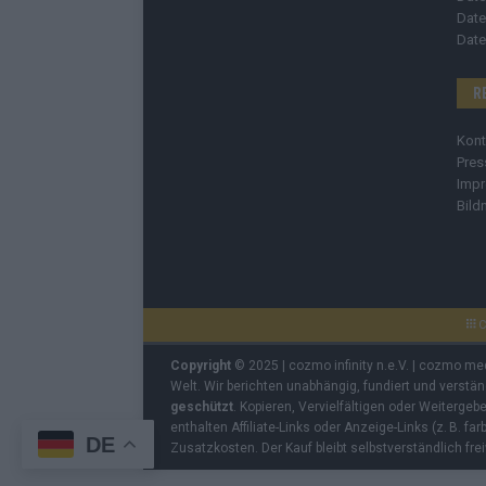
Date
Date
R
Kont
Pres
Imp
Bild
C
Copyright
© 2025 | cozmo infinity n.e.V. | cozmo me
Welt. Wir berichten unabhängig, fundiert und verstä
geschützt
. Kopieren, Vervielfältigen oder Weiterge
enthalten Affiliate-Links oder Anzeige-Links (z. B. fa
DE
Zusatzkosten. Der Kauf bleibt selbstverständlich frei