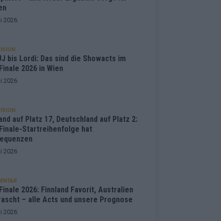
en
i 2026
ISION
J bis Lordi: Das sind die Showacts im
Finale 2026 in Wien
i 2026
ISION
and auf Platz 17, Deutschland auf Platz 2:
Finale-Startreihenfolge hat
equenzen
i 2026
ENTAR
inale 2026: Finnland Favorit, Australien
rascht – alle Acts und unsere Prognose
i 2026