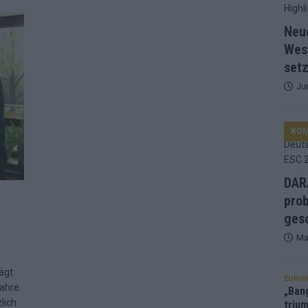
d Favorit, Australien überrascht – alle Acts und unsere Prognose
Neu
Wes
setz
ng, Jurys – die Geschichte der ESC-Wertung als Spiegel des
Ju
ualifikanten, vier Big-Four-Länder, ein Gastgeber – alle Acts im
KO
nknown“, Walzer zu kurz, Moderation zu provinziell – das Fazit zum
DARA
prob
le 2: Dänemark vorne, Aserbaidschan chancenlos – Zypern
gesc
Ma
 Café, neue Westernstadt: Der Europa-Park 2026 setzt auf viele
ägt
EUROV
ahre.
„Ban
lich
trium
srael problematisch, Deutschland strukturell gescheitert – das