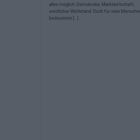
alles möglich: Demokratie, Marktwirtschaft,
Fazit zum ESC 2026
KOMMENTAR
westlicher Wohlstand. Doch für viele Mensche
bedeuteten
[…]