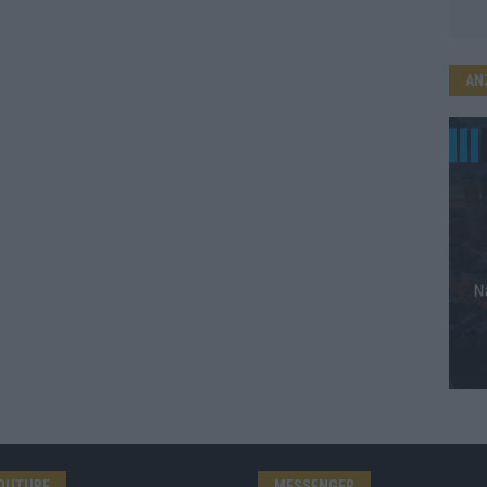
AN
OUTUBE
MESSENGER