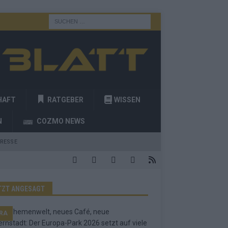
HAFT
RATGEBER
WISSEN
N
COZMO NEWS
RESSE
TZT ANGESAGT
RA