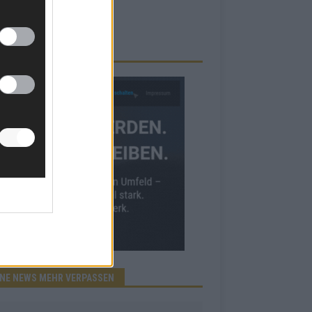
RBE BEI UNS!
INE NEWS MEHR VERPASSEN