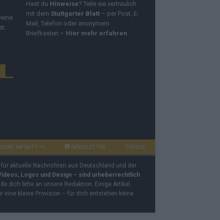
Hast du
Hinweise
? Teile sie vertraulich
mit dem
Stuttgarter Blatt
– per Post, E-
Deine
Mail, Telefon oder anonymem
st.
Briefkasten –
Hier mehr erfahren
.
OZMO INFINITY
NEWSLETTER
PRESSE
 für aktuelle Nachrichten aus Deutschland und der
 Videos, Logos und Design – sind urheberrechtlich
e dich bitte an unsere Redaktion. Einige Artikel
ir eine kleine Provision – für dich entstehen keine