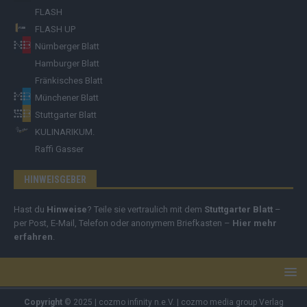
FLASH
FLASH UP
Nürnberger Blatt
Hamburger Blatt
Fränkisches Blatt
Münchener Blatt
Stuttgarter Blatt
KULINARIKUM.
Raffi Gasser
HINWEISGEBER
Hast du
Hinweise
? Teile sie vertraulich mit dem
Stuttgarter Blatt
–
per Post, E-Mail, Telefon oder anonymem Briefkasten –
Hier mehr
erfahren
.
Copyright
© 2025 | cozmo infinity n.e.V. | cozmo media group Verlag