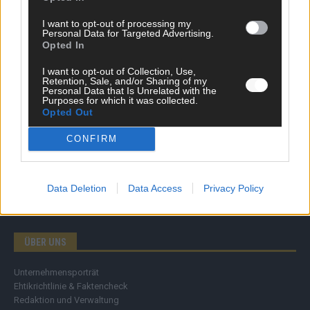
Wirtschaft
I want to opt-out of processing my
Ratgeber
Personal Data for Targeted Advertising.
Wissen
Opted In
Extra
Kommentar
I want to opt-out of Collection, Use,
Retention, Sale, and/or Sharing of my
Streams & Storys
Personal Data that Is Unrelated with the
Eurovision
Purposes for which it was collected.
Opted Out
FLASH – DAS VIDEOPORTAL
CONFIRM
Data Deletion
Data Access
Privacy Policy
ÜBER UNS
Unternehmensporträt
Ehtikrichtlinie & Faktencheck
Redaktion und Verwaltung