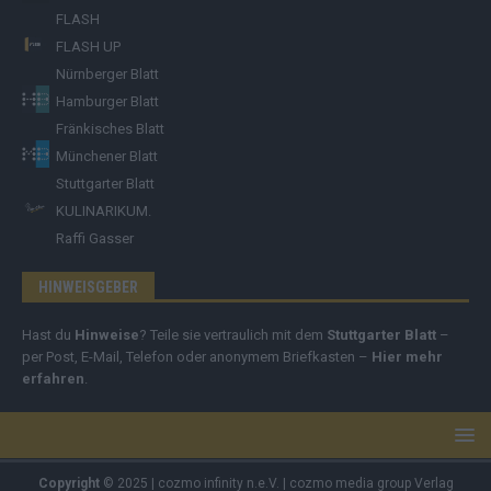
FLASH
FLASH UP
Nürnberger Blatt
Hamburger Blatt
Fränkisches Blatt
Münchener Blatt
Stuttgarter Blatt
KULINARIKUM.
Raffi Gasser
HINWEISGEBER
Hast du
Hinweise
? Teile sie vertraulich mit dem
Stuttgarter Blatt
–
per Post, E-Mail, Telefon oder anonymem Briefkasten –
Hier mehr
erfahren
.
Copyright
© 2025 | cozmo infinity n.e.V. | cozmo media group Verlag