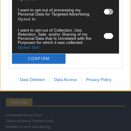
Wirtschaft
I want to opt-out of processing my
Ratgeber
Personal Data for Targeted Advertising.
Wissen
Opted In
Extra
Kommentar
I want to opt-out of Collection, Use,
Retention, Sale, and/or Sharing of my
Streams & Storys
Personal Data that Is Unrelated with the
Eurovision
Purposes for which it was collected.
Opted Out
FLASH – DAS VIDEOPORTAL
CONFIRM
Data Deletion
Data Access
Privacy Policy
ÜBER UNS
Unternehmensporträt
Ehtikrichtlinie & Faktencheck
Redaktion und Verwaltung