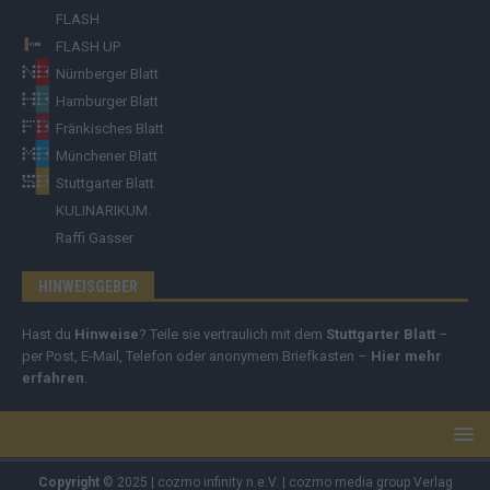
FLASH
FLASH UP
Nürnberger Blatt
Hamburger Blatt
Fränkisches Blatt
Münchener Blatt
Stuttgarter Blatt
KULINARIKUM.
Raffi Gasser
HINWEISGEBER
Hast du
Hinweise
? Teile sie vertraulich mit dem
Stuttgarter Blatt
–
per Post, E-Mail, Telefon oder anonymem Briefkasten –
Hier mehr
erfahren
.
Copyright
© 2025 | cozmo infinity n.e.V. | cozmo media group Verlag