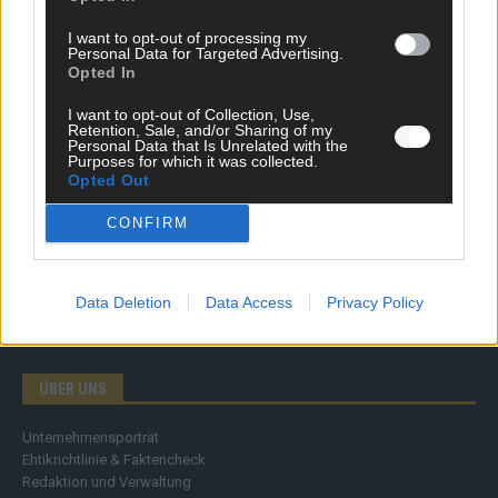
Wirtschaft
I want to opt-out of processing my
Ratgeber
Personal Data for Targeted Advertising.
Wissen
Opted In
Extra
Kommentar
I want to opt-out of Collection, Use,
Retention, Sale, and/or Sharing of my
Streams & Storys
Personal Data that Is Unrelated with the
Eurovision
Purposes for which it was collected.
Opted Out
FLASH – DAS VIDEOPORTAL
CONFIRM
Data Deletion
Data Access
Privacy Policy
ÜBER UNS
Unternehmensporträt
Ehtikrichtlinie & Faktencheck
Redaktion und Verwaltung