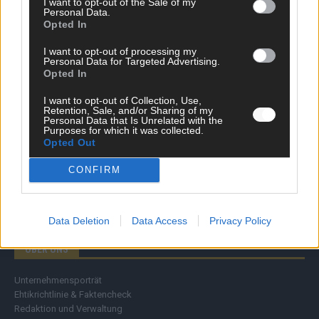
I want to opt-out of the Sale of my
Personal Data.
Wirtschaft
Opted In
Ratgeber
Wissen
I want to opt-out of processing my
Extra
Personal Data for Targeted Advertising.
Kommentar
Opted In
Streams & Storys
Eurovision
I want to opt-out of Collection, Use,
Retention, Sale, and/or Sharing of my
Personal Data that Is Unrelated with the
FLASH – DAS VIDEOPORTAL
Purposes for which it was collected.
Opted Out
CONFIRM
Data Deletion
Data Access
Privacy Policy
ÜBER UNS
Unternehmensporträt
Ehtikrichtlinie & Faktencheck
Redaktion und Verwaltung