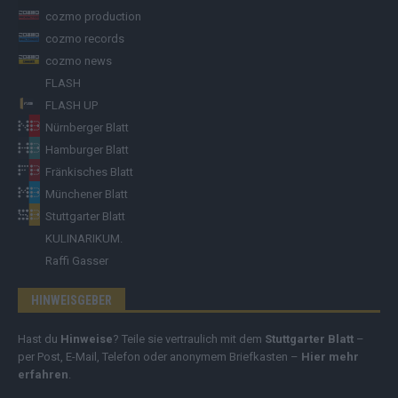
cozmo production
cozmo records
cozmo news
FLASH
FLASH UP
Nürnberger Blatt
Hamburger Blatt
Fränkisches Blatt
Münchener Blatt
Stuttgarter Blatt
KULINARIKUM.
Raffi Gasser
HINWEISGEBER
Hast du
Hinweise
? Teile sie vertraulich mit dem
Stuttgarter Blatt
–
per Post, E-Mail, Telefon oder anonymem Briefkasten –
Hier mehr
erfahren
.