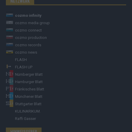
NETZWERK
cozmo infinity
cozmo media group
cozmo connect
cozmo production
cozmo records
cozmo news
FLASH
FLASH UP
Nürnberger Blatt
Hamburger Blatt
Fränkisches Blatt
Münchener Blatt
Stuttgarter Blatt
KULINARIKUM.
Raffi Gasser
HINWEISGEBER