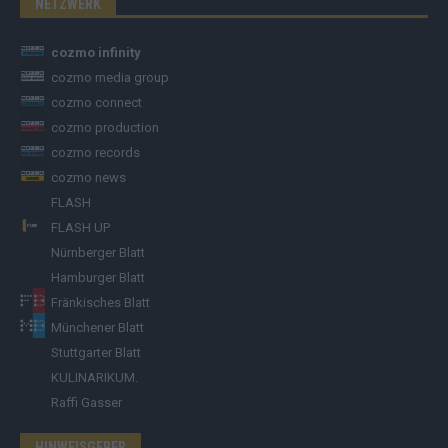
NETZWERK
cozmo infinity
cozmo media group
cozmo connect
cozmo production
cozmo records
cozmo news
FLASH
FLASH UP
Nürnberger Blatt
Hamburger Blatt
Fränkisches Blatt
Münchener Blatt
Stuttgarter Blatt
KULINARIKUM.
Raffi Gasser
HINWEISGEBER