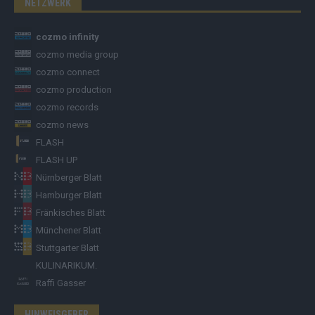
NETZWERK
cozmo infinity
cozmo media group
cozmo connect
cozmo production
cozmo records
cozmo news
FLASH
FLASH UP
Nürnberger Blatt
Hamburger Blatt
Fränkisches Blatt
Münchener Blatt
Stuttgarter Blatt
KULINARIKUM.
Raffi Gasser
HINWEISGEBER